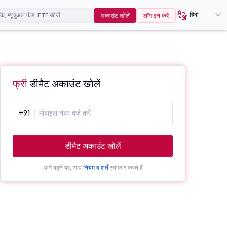
हिंदी
अकाउंट खोलें
लॉग इन करें
फ्री
डीमैट अकाउंट खोलें
+91
डीमैट अकाउंट खोलें
आगे बढ़ने पर, आप
नियम व शर्तें
स्वीकार करते हैं