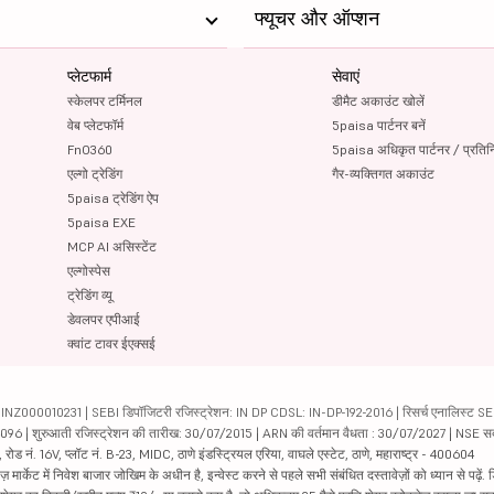
फ्यूचर और ऑप्शन
प्लेटफार्म
सेवाएं
स्केलपर टर्मिनल
डीमैट अकाउंट खोलें
वेब प्लेटफॉर्म
5paisa पार्टनर बनें
FnO360
5paisa अधिकृत पार्टनर / प्रतिन
एल्गो ट्रेडिंग
गैर-व्यक्तिगत अकाउंट
5paisa ट्रेडिंग ऐप
5paisa EXE
MCP AI असिस्टेंट
एल्गोस्पेस
ट्रेडिंग व्यू
डेवलपर एपीआई
क्वांट टावर ईएक्सई
000010231 | SEBI डिपॉजिटरी रजिस्ट्रेशन: IN DP CDSL: IN-DP-192-2016 | रिसर्च एनालिस्ट SEBI 
04096 | शुरुआती रजिस्ट्रेशन की तारीख: 30/07/2015 | ARN की वर्तमान वैधता : 30/07/2027 | NSE स
ड नं. 16V, प्लॉट नं. B-23, MIDC, ठाणे इंडस्ट्रियल एरिया, वाघले एस्टेट, ठाणे, महाराष्ट्र - 400604
ार्केट में निवेश बाजार जोखिम के अधीन है, इन्वेस्ट करने से पहले सभी संबंधित दस्तावेज़ों को ध्यान से पढ़े