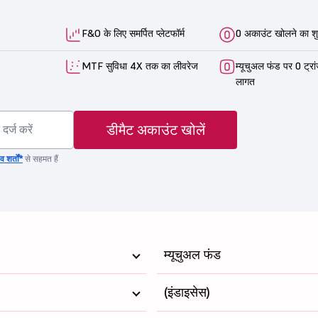
F&O के लिए समर्पित प्लेटफॉर्म
0 अकाउंट खोलने का शु
MTF सुविधा 4X तक का लीवरेज
म्यूचुअल फंड पर 0 ट्रा
लागत
डीमैट अकाउंट खोलें
 शर्तों*
से सहमत हैं
म्यूचुअल फंड
(इंडाइसेस)