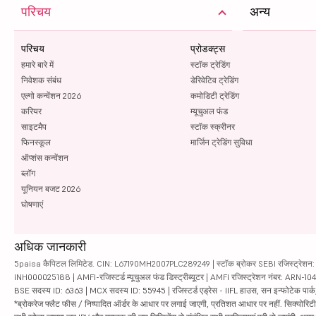
परिचय
अन्य
परिचय
प्रोडक्ट्स
हमारे बारे में
स्टॉक ट्रेडिंग
निवेशक संबंध
डेरिवेटिव ट्रेडिंग
एल्गो कन्वेंशन 2026
कमोडिटी ट्रेडिंग
करियर
म्यूचुअल फंड
साइटमैप
स्टॉक स्क्रीनर
फिनस्कूल
मार्जिन ट्रेडिंग सुविधा
ऑप्शंस कन्वेंशन
ब्लॉग
यूनियन बजट 2026
घोषणाएं
अधिक जानकारी
5paisa कैपिटल लिमिटेड. CIN: L67190MH2007PLC289249 | स्टॉक ब्रोकर SEBI रजिस्ट्रेशन: INZ
INH000025188 | AMFI-रजिस्टर्ड म्यूचुअल फंड डिस्ट्रीब्यूटर | AMFI रजिस्ट्रेशन नंबर: ARN-1
BSE सदस्य ID: 6363 | MCX सदस्य ID: 55945 | रजिस्टर्ड एड्रेस - IIFL हाउस, सन इन्फोटेक पार्क, रो
*ब्रोकरेज फ्लैट फीस / निष्पादित ऑर्डर के आधार पर लगाई जाएगी, प्रतिशत आधार पर नहीं. सिक्योरिटीज़ म