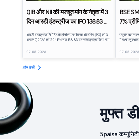
QIB और NII की मजबूत मांग के नेतृत्व में 3
BSE SME
दिन आरडी इंडस्ट्रीज का IPO 138.83 बार
7% प्रीम
सब्सक्राइब हुआ
शेयरों की
आरडी इंडस्ट्रीज लिमिटेड के इनिशियल पब्लिक ऑफरिंग (IPO) को 3
फ्यूजन क्लासरूम
अगस्त 7, 2026 को 5:24 PM तक 138.83 बार सब्सक्राइब किया गया
में मध्यम शुरुआ
था. पब्लिक इश्यू को सब्सक्रिप्शन के लिए उपलब्ध 5,62,46,366 शेयरों
लिस्टेड स्टॉक, 
पर 7,80,88,05,383 शेयरों के लिए बिड प्राप्त हुई.
प्रीमियम प्रदान
07-08-2026
07-08-202
प्रदान किया, जो
धारणा को दर्शाता
और देखें
मुफ्त ड
5paisa कम्युनिटी 