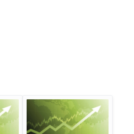
इन्फोसिस लिमिटेड डिविडेंड
तेल और प्राकृतिक गैस 
लाभांश