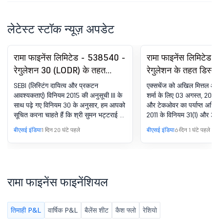
लेटेस्ट स्टॉक न्यूज़ अपडेट
रामा फाइनेंस लिमिटेड - 538540 -
रामा फाइनेंस लिमिटेड
रेगुलेशन 30 (LODR) के तहत
रेगुलेशन के तहत डिस्क
घोषणा - चीफ फाइनेंशियल ऑफिसर
(SAST) विनियम, 2011 
SEBI (लिस्टिंग दायित्व और प्रकटन
एक्सचेंज को अखिल मित्तल और 
(CFO) का इस्तीफा
31(2).
आवश्यकताएं) विनियम 2015 की अनुसूची III के
शर्मा के लिए 03 अगस्त, 2026
साथ पढ़े गए विनियम 30 के अनुसार, हम आपको
और टेकओवर का पर्याप्त अधिग
सूचित करना चाहते हैं कि श्री सुमन भट्टराई ने
2011 के विनियम 31(1) और 31
कंपनी के मुख्य फाइनेंशियल अधिकारी (सीएफओ)
प्रकटन प्राप्त हुआ है
बीएसई इंडिया
1 दिन 20 घंटे पहले
बीएसई इंडिया
6 दिन 1 घंटे पहले
और प्रमुख प्रबंधकीय कर्मियों के पद से इस्तीफा
दे दिया है, जिसकी प्रभावी तिथि है. 07 अगस्त,
2026 के कार्य घंटों को बंद करना. प्राप्त
इस्तीफा पत्र की एक कॉपी इसके साथ
अनुलग्नक - A के रूप में संलग्न की गई है.
रामा फाइनेंस फाइनेंशियल
तिमाही P&L
वार्षिक P&L
बैलेंस शीट
कैश फ्लो
रेशियो