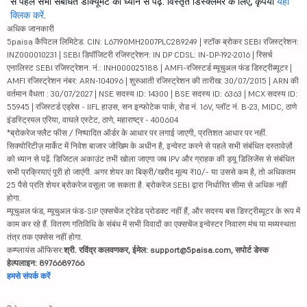
से पहले सभी संबंधित डॉक्यूमेंट को ध्यान से पढ़ें. विस्तृत डिस्क्लेमर के लिए, कृपया
यहां
क्लिक करें
.
अधिक जानकारी
5paisa कैपिटल लिमिटेड. CIN: L67190MH2007PLC289249 | स्टॉक ब्रोकर SEBI रजिस्ट्रेशन:
INZ000010231 | SEBI डिपॉजिटरी रजिस्ट्रेशन: IN DP CDSL: IN-DP-192-2016 | रिसर्च
एनालिस्ट SEBI रजिस्ट्रेशन. नं.: INH000025188 | AMFI-रजिस्टर्ड म्यूचुअल फंड डिस्ट्रीब्यूटर |
AMFI रजिस्ट्रेशन नंबर: ARN-104096 | शुरुआती रजिस्ट्रेशन की तारीख: 30/07/2015 | ARN की
वर्तमान वैधता : 30/07/2027 | NSE सदस्य ID: 14300 | BSE सदस्य ID: 6363 | MCX सदस्य ID:
55945 | रजिस्टर्ड एड्रेस - IIFL हाउस, सन इन्फोटेक पार्क, रोड नं. 16V, प्लॉट नं. B-23, MIDC, ठाणे
इंडस्ट्रियल एरिया, वाघले एस्टेट, ठाणे, महाराष्ट्र - 400604
*ब्रोकरेज फ्लैट फीस / निष्पादित ऑर्डर के आधार पर लगाई जाएगी, प्रतिशत आधार पर नहीं.
सिक्योरिटीज़ मार्केट में निवेश बाजार जोखिम के अधीन है, इन्वेस्ट करने से पहले सभी संबंधित दस्तावेज़ों
को ध्यान से पढ़ें. डिजिटल अकाउंट तभी खोला जाएगा जब IPV और ग्राहक की ड्यू डिलिजेंस से संबंधित
सभी प्रक्रियाएं पूरी हो जाएंगी. अगर शेयर का बिक्री/खरीद मूल्य ₹10/- या उससे कम है, तो अधिकतम
25 पैसे प्रति शेयर ब्रोकरेज वसूला जा सकता है. ब्रोकरेज SEBI द्वारा निर्धारित सीमा से अधिक नहीं
होगा.
म्यूचुअल फंड, म्यूचुअल फंड-SIP एक्सचेंज ट्रेडेड प्रोडक्ट नहीं हैं, और सदस्य बस डिस्ट्रीब्यूटर के रूप में
काम कर रहे हैं. वितरण गतिविधि के संबंध में सभी विवादों का एक्सचेंज इन्वेस्टर निवारण मंच या मध्यस्थता
तंत्र तक एक्सेस नहीं होगा.
कम्प्लायंस ऑफिसर:
श्री. रविंद्र कलवणकर, ईमेल: support@5paisa.com, सपोर्ट डेस्क
हेल्पलाइन: 8976689766
हमसे संपर्क करें