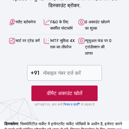
डिस्काउंट ब्रोकर.
फ्लैट ब्रोकरेज
F&O के लिए
0 अकाउंट खोलने
समर्पित प्लेटफॉर्म
का शुल्क
चार्ट पर ट्रेड करें
MTF सुविधा 4X
म्यूचुअल फंड पर 0
तक का लीवरेज
ट्रांज़ैक्शन की
लागत
+91
डीमैट अकाउंट खोलें
आगे बढ़ने पर, आप सभी
नियम व शर्तों*
से सहमत हैं
डिस्क्लेमर:
सिक्योरिटीज़ मार्केट में इन्वेस्टमेंट मार्केट जोखिमों के अधीन है, इन्वेस्ट करने