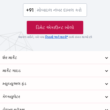
+91
ડિમેટ એકાઉન્ટ ખોલો
આગળ વધીને, તમે બધા
નિયમો અને શરતો*
સાથે સંમત થાઓ છો
શેર માર્કેટ
માર્કેટ ગાઇડ
મ્યુચ્યુઅલ ફંડ
કેલ્ક્યુલેટર
ટોચના સ્ટૉક્સ