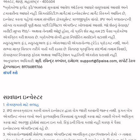
એસ્ટેટ, થાણે, મહારાષ્ટ્ર - 400604
*બ્રોકરેજ ફ્લેટ ફી/અમલમાં મુકવામાં આવેલ ઑર્ડરના આધારે વસૂલવામાં આવશે અને
ટકાવારીના આધારે નહીં. સિક્યોરિટીઝ માર્કેટમાં ઇન્વેસ્ટમેન્ટ માર્કેટ રિસ્કને આધિન છે,
ઇન્વેસ્ટ કરતા પહેલાં તમામ સંબંધિત ડૉક્યૂમેન્ટ કાળજીપૂર્વક વાંચો. IPV અને ક્લાયન્ટની
યોગ્ય ચકાસણી પૂર્ણ થયા પછી ડિજિટલ એકાઉન્ટ ખોલવામાં આવશે. જો શેરનું વેચાણ/
ખરીદી મૂલ્ય ₹10/- અથવા તેનાથી ઓછું હોય, તો પ્રતિ શેર મહત્તમ 25 પૈસા બ્રોકરેજ
એકત્રિત કરી શકાય છે. બ્રોકરેજ સેબી દ્વારા નિર્ધારિત મર્યાદાને વટાવશે નહીં.
મ્યુચ્યુઅલ ફંડ, મ્યુચ્યુઅલ ફંડ-એસઆઇપી એક્સચેન્જ ટ્રેડેડ પ્રૉડક્ટ નથી, અને
સભ્ય માત્ર વિતરક તરીકે કાર્ય કરી રહ્યા છે. વિતરણ પ્રવૃત્તિના સંદર્ભમાં તમામ વિવાદો,
રોકાણકાર નિવારણ ફોરમ અથવા આર્બિટ્રેશન પદ્ધતિની ઍક્સેસ ધરાવશે નહીં.
અનુપાલન અધિકારી:
શ્રી. રવિન્દ્ર કલ્વંકર, ઇમેઇલ: support@5paisa.com, સપોર્ટ ડેસ્ક
હેલ્પલાઇન: 8976689766
સંપર્ક કરો
સાવધાન ઇન્વેસ્ટર
1.
રોકાણકારો માટે સલાહ
2. IPO સબસ્ક્રાઇબ કરતી વખતે ઇન્વેસ્ટર દ્વારા ચેક જારી કરવાની જરૂર નથી. ફક્ત બેંક
એકાઉન્ટ નંબર લખો અને ફાળવણીના કિસ્સામાં ચુકવણી કરવા માટે તમારી બેંકને અધિકૃત
કરવા માટે અરજી ફોર્મમાં સાઇન ઇન કરો. રિફંડની ચિંતા કરશો નહીં કારણ કે પૈસા
ઇન્વેસ્ટરના એકાઉન્ટમાં રહે છે.
3. એક્સચેન્જમાંથી મેસેજ: તમારા એકાઉન્ટમાં અનધિકૃત ટ્રાન્ઝૅક્શનને રોકો -> તમારા