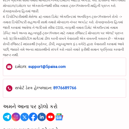
સ્ટૉક બ્રોકર્સ સાથે તમારા મોબાઇલ નંબર/ઇમેઇલ આઇડી અપડેટ કરો. દિવસના અંતે તમારા
મોબાઇલ/ઇમેઇલ પર એક્સચેન્જથી સીધા તમારા ટ્રાન્ઝૅક્શનની માહિતી પ્રાપ્ત કરો.
રોકાણકારોના હિતમાં જારી.
4. ડિપોઝિટરીમાંથી મેસેજ: a) તમારા ડિમેટ એકાઉન્ટમાં અનધિકૃત ટ્રાન્ઝૅક્શનને રોકો ->
તમારા ડિપોઝિટરી સહભાગી સાથે તમારો મોબાઇલ નંબર અપડેટ કરો. રોકાણકારોના હિતમાં
જારી કરવામાં આવેલા તે જ દિવસે સીધા CDSL તરફથી તમારા ડિમેટ એકાઉન્ટમાં તમામ
ડેબિટ અને અન્ય મહત્વપૂર્ણ ટ્રાન્ઝૅક્શન માટે તમારા રજિસ્ટર્ડ મોબાઇલ પર ઍલર્ટ પ્રાપ્ત
કરો. b) સિક્યોરિટીઝ માર્કેટમાં ડીલ કરતી વખતે કેવાયસી એક વખતની કસરત છે - એકવાર
સેબી રજિસ્ટર્ડ મધ્યસ્થી (બ્રોકર, ડીપી, મ્યુચ્યુઅલ ફંડ વગેરે) દ્વારા કેવાયસી કરવામાં આવે
પછી, જ્યારે તમે અન્ય મધ્યસ્થીનો સંપર્ક કરો ત્યારે તમારે ફરીથી સમાન પ્રક્રિયા કરવાની
જરૂર નથી.
ઇમેઇલ:
support@5paisa.com
સપોર્ટ ડેસ્ક હેલ્પલાઇન:
8976689766
અમને આના પર ફૉલો કરો