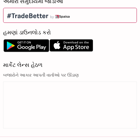
અમારા સમુદાયમાં જોડાઓ
હમણાં ડાઉનલોડ કરો
માર્કેટ લેન્સ હેઠળ
બજારોને આકાર આપતી વાર્તાઓ પર ઊંડાણ