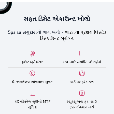
મફત ડિમેટ એકાઉન્ટ ખોલો
5paisa સમુદાયનો ભાગ બનો -
ભારતના પ્રથમ લિસ્ટેડ
ડિસ્કાઉન્ટ બ્રોકર.
ફ્લેટ બ્રોકરેજ
F&O માટે સમર્પિત પ્લેટફોર્મ
0. એકાઉન્ટ ખોલવાના શુલ્ક
ચાર્ટ પર ટ્રેડ કરો
4X લીવરેજ સુધીની MTF
મ્યુચ્યુઅલ ફંડ પર 0
સુવિધા
ટ્રાન્ઝૅક્શન ખર્ચ