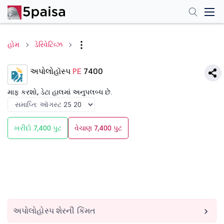
હોમ
ડેરિવેટિવ્ઝ
અપોલોહૉસ્પ
PE
7400
માફ કરશો, ડેટા હાલમાં અનુપલબ્ધ છે.
ખરીદો 7,400 પુટ
વેચાણ 7,400 પુટ
અપોલોહોસ્પ શેરની કિંમત