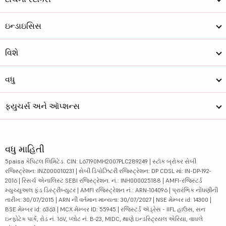
ઇન્ડાઇસિસ
વિશે
વધુ
ફ્યુચર્સ અને ઑપ્શન્સ
વધુ માહિતી
5paisa કેપિટલ લિમિટેડ. CIN: L67190MH2007PLC289249 | સ્ટૉક બ્રોકર સેબી
રજિસ્ટ્રેશન: INZ000010231 | સેબી ડિપોઝિટરી રજિસ્ટ્રેશન: DP CDSL માં: IN-DP-192-
2016 | રિસર્ચ એનાલિસ્ટ SEBI રજિસ્ટ્રેશન. નં.: INH000025188 | AMFI-રજિસ્ટર્ડ
મ્યુચ્યુઅલ ફંડ ડિસ્ટ્રીબ્યુટર | AMFI રજિસ્ટ્રેશન નં.: ARN-104096 | પ્રારંભિક નોંધણીની
તારીખ: 30/07/2015 | ARN ની વર્તમાન માન્યતા: 30/07/2027 | NSE મેમ્બર id: 14300 |
BSE મેમ્બર id: 6363 | MCX મેમ્બર ID: 55945 | રજિસ્ટર્ડ ઍડ્રેસ - IIFL હાઉસ, સન
ઇન્ફોટેક પાર્ક, રોડ નં. 16V, પ્લોટ નં. B-23, MIDC, થાણે ઇન્ડસ્ટ્રિયલ એરિયા, વાઘલે