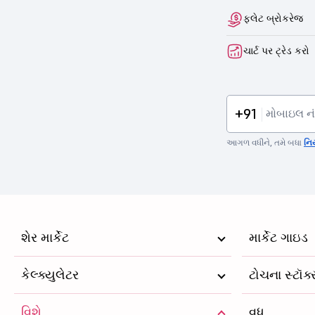
ફ્લેટ બ્રોકરેજ
ચાર્ટ પર ટ્રેડ કરો
+91
આગળ વધીને, તમે બધા
નિ
શેર માર્કેટ
માર્કેટ ગાઇડ
કેલ્ક્યુલેટર
ટોચના સ્ટૉક
વિશે
વધુ