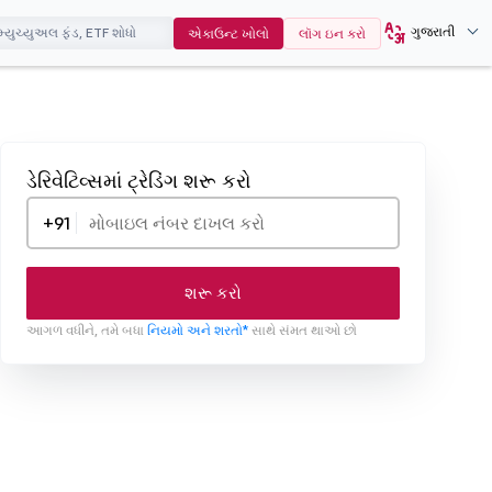
ગુજરાતી
એકાઉન્ટ ખોલો
લૉગ ઇન કરો
ડેરિવેટિવ્સમાં ટ્રેડિંગ શરૂ કરો
+91
શરૂ કરો
આગળ વધીને, તમે બધા
નિયમો અને શરતો*
સાથે સંમત થાઓ છો