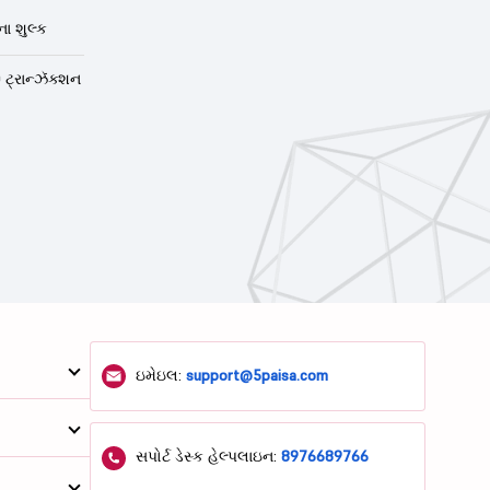
ા શુલ્ક
 ટ્રાન્ઝૅક્શન
ઇમેઇલ:
support@5paisa.com
સપોર્ટ ડેસ્ક હેલ્પલાઇન:
8976689766