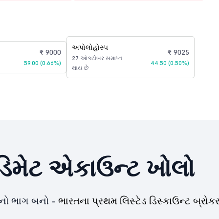
અપોલોહોસ્પ
₹ 9000
₹ 9025
27 ઑક્ટોબર સમાપ્ત
59.00 (0.66%)
44.50 (0.50%)
થાય છે
િમેટ એકાઉન્ટ ખોલો
યનો ભાગ બનો -
ભારતના પ્રથમ લિસ્ટેડ ડિસ્કાઉન્ટ બ્રોકર