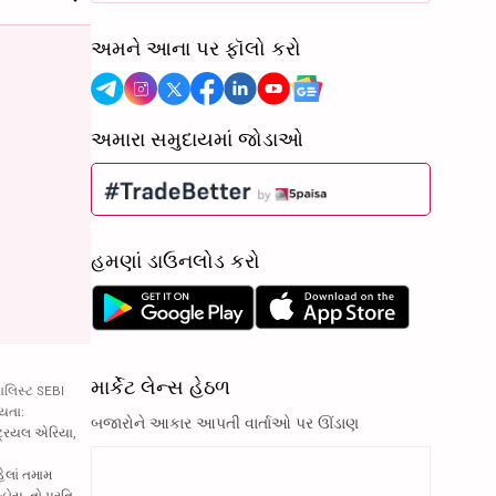
અમને આના પર ફૉલો કરો
અમારા સમુદાયમાં જોડાઓ
હમણાં ડાઉનલોડ કરો
માર્કેટ લેન્સ હેઠળ
ાલિસ્ટ SEBI
્યતા:
બજારોને આકાર આપતી વાર્તાઓ પર ઊંડાણ
્ટ્રિયલ એરિયા,
હેલાં તમામ
હોય, તો પ્રતિ