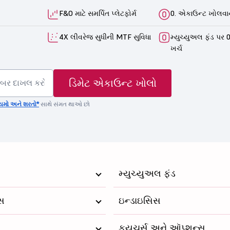
F&O માટે સમર્પિત પ્લેટફોર્મ
0. એકાઉન્ટ ખોલવાન
4X લીવરેજ સુધીની MTF સુવિધા
મ્યુચ્યુઅલ ફંડ પર 0
ખર્ચ
ડિમેટ એકાઉન્ટ ખોલો
યમો અને શરતો*
સાથે સંમત થાઓ છો
મ્યુચ્યુઅલ ફંડ
્સ
ઇન્ડાઇસિસ
ફ્યુચર્સ અને ઑપ્શન્સ