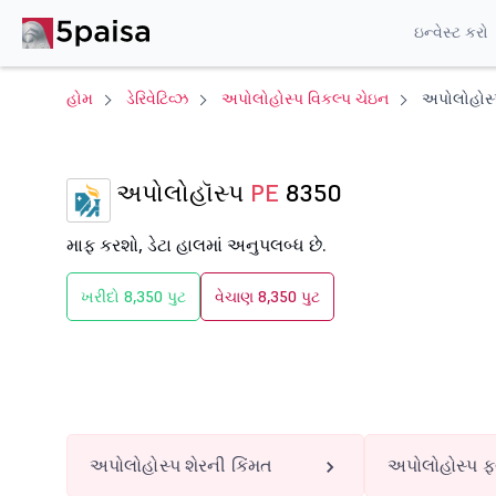
ઇન્વેસ્ટ કરો
હોમ
ડેરિવેટિવ્ઝ
અપોલોહોસ્પ વિકલ્પ ચેઇન
અપોલોહોસ્
અપોલોહૉસ્પ
PE
8350
માફ કરશો, ડેટા હાલમાં અનુપલબ્ધ છે.
ખરીદો 8,350 પુટ
વેચાણ 8,350 પુટ
અપોલોહોસ્પ શેરની કિંમત
અપોલોહોસ્પ ફ્