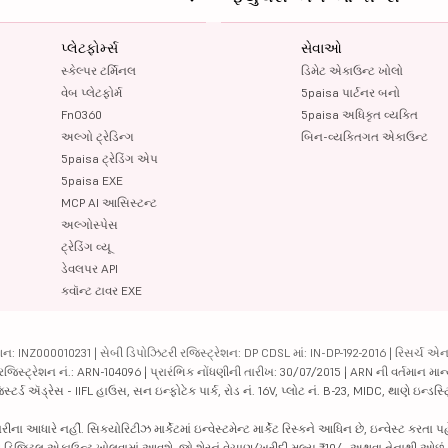
પ્લેટફોર્મ્સ
સેવાઓ
સ્કેલ્પર ટર્મિનલ
ડિમેટ એકાઉન્ટ ખોલો
વેબ પ્લેટફોર્મ
5paisa પાર્ટનર બનો
FnO360
5paisa અધિકૃત વ્યક્તિ
અલ્ગો ટ્રેડિન્ગ
બિન-વ્યક્તિગત એકાઉન્ટ
5paisa ટ્રેડિંગ એપ
5paisa EXE
MCP AI આસિસ્ટન્ટ
અલ્ગોસ્પેસ
ટ્રેડિંગ વ્યૂ
ડેવલપર API
ક્વૉન્ટ ટાવર EXE
ન: INZ000010231 | સેબી ડિપોઝિટરી રજિસ્ટ્રેશન: DP CDSL માં: IN-DP-192-2016 | રિસર્ચ એન
 રજિસ્ટ્રેશન નં.: ARN-104096 | પ્રારંભિક નોંધણીની તારીખ: 30/07/2015 | ARN ની વર્તમાન માન
્ટર્ડ ઍડ્રેસ - IIFL હાઉસ, સન ઇન્ફોટેક પાર્ક, રોડ નં. 16V, પ્લોટ નં. B-23, MIDC, થાણે ઇન્ડસ
ધારે નહીં. સિક્યોરિટીઝ માર્કેટમાં ઇન્વેસ્ટમેન્ટ માર્કેટ રિસ્કને આધિન છે, ઇન્વેસ્ટ કરતા પ
પછી ડિજિટલ એકાઉન્ટ ખોલવામાં આવશે. જો શેરનું વેચાણ/ખરીદી મૂલ્ય ₹10/- અથવા તેનાથી ઓછું 