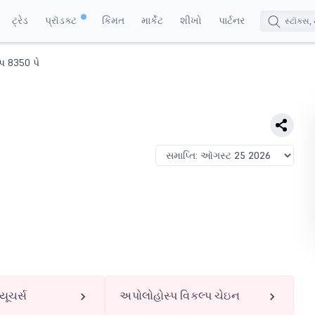
ટ્રેડ
પ્રૉડક્ટ
કિંમત
માર્કેટ
શીખો
પાર્ટનર
પ 8350 પે
યૂચર્સ
અપોલોહોસ્પ વિકલ્પ ચેઇન