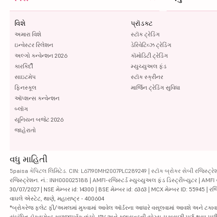
વિશે
પ્રૉડક્ટ
અમારા વિશે
સ્ટૉક ટ્રેડિંગ
ઇન્વેસ્ટર રિલેશન
ડેરિવેટિવ્ઝ ટ્રેડિંગ
અલ્ગો કન્વેન્શન 2026
કૉમોડિટી ટ્રેડિંગ
કારકિર્દી
મ્યુચ્યુઅલ ફંડ
સાઇટમેપ
સ્ટૉક સ્ક્રીનર
ફિનસ્કૂલ
માર્જિન ટ્રેડિંગ સુવિધા
ઑપ્શન્સ કન્વેન્શન
બ્લૉગ
યૂનિયન બજેટ 2026
જાહેરાતો
વધુ માહિતી
5paisa કેપિટલ લિમિટેડ. CIN: L67190MH2007PLC289249 | સ્ટૉક બ્રોકર સેબી રજિસ્ટ્રેશ
રજિસ્ટ્રેશન. નં.: INH000025188 | AMFI-રજિસ્ટર્ડ મ્યુચ્યુઅલ ફંડ ડિસ્ટ્રીબ્યુટર | AMFI
30/07/2027 | NSE મેમ્બર id: 14300 | BSE મેમ્બર id: 6363 | MCX મેમ્બર ID: 55945 | રજિસ
વાઘલે એસ્ટેટ, થાણે, મહારાષ્ટ્ર - 400604
*બ્રોકરેજ ફ્લેટ ફી/અમલમાં મુકવામાં આવેલ ઑર્ડરના આધારે વસૂલવામાં આવશે અને ટકાવારીના આ
સંબંધિત ડૉક્યૂમેન્ટ કાળજીપૂર્વક વાંચો. IPV અને ક્લાયન્ટની યોગ્ય ચકાસણી પૂર્ણ થયા 