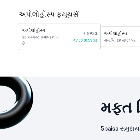
અપોલોહોસ્પ ફ્યૂચર્સ
અપોલોહોસ્પ
₹ 8933
અપોલોહોસ્પ
25 ઑગસ્ટ સમાપ્ત થાય
47.00 (0.53%)
સમાપ્તિ 29 સપ્ટેમ્બર
છે
મફત ડ
5paisa સમુદા