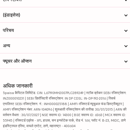
(इंडाइसेस)
परिचय
अन्य
फ्यूचर और ऑप्शन
अधिक जानकारी
5paisa कैपिटल लिमिटेड. CIN: L67190MH2007PLC289249 | स्टॉक ब्रोकर SEBI रजिस्ट्रेशन:
INZ000010231 | SEBI डिपॉजिटरी रजिस्ट्रेशन: IN DP CDSL: IN-DP-192-2016 | रिसर्च
एनालिस्ट SEBI रजिस्ट्रेशन. नं.: INH000025188 | AMFI-रजिस्टर्ड म्यूचुअल फंड डिस्ट्रीब्यूटर |
AMFI रजिस्ट्रेशन नंबर: ARN-104096 | शुरुआती रजिस्ट्रेशन की तारीख: 30/07/2015 | ARN की
वर्तमान वैधता : 30/07/2027 | NSE सदस्य ID: 14300 | BSE सदस्य ID: 6363 | MCX सदस्य ID:
55945 | रजिस्टर्ड एड्रेस - IIFL हाउस, सन इन्फोटेक पार्क, रोड नं. 16V, प्लॉट नं. B-23, MIDC, ठाणे
इंडस्ट्रियल एरिया, वाघले एस्टेट, ठाणे, महाराष्ट्र - 400604