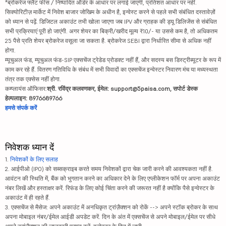
*ब्रोकरेज फ्लैट फीस / निष्पादित ऑर्डर के आधार पर लगाई जाएगी, प्रतिशत आधार पर नहीं.
सिक्योरिटीज़ मार्केट में निवेश बाजार जोखिम के अधीन है, इन्वेस्ट करने से पहले सभी संबंधित दस्तावेज़ों
को ध्यान से पढ़ें. डिजिटल अकाउंट तभी खोला जाएगा जब IPV और ग्राहक की ड्यू डिलिजेंस से संबंधित
सभी प्रक्रियाएं पूरी हो जाएंगी. अगर शेयर का बिक्री/खरीद मूल्य ₹10/- या उससे कम है, तो अधिकतम
25 पैसे प्रति शेयर ब्रोकरेज वसूला जा सकता है. ब्रोकरेज SEBI द्वारा निर्धारित सीमा से अधिक नहीं
होगा.
म्यूचुअल फंड, म्यूचुअल फंड-SIP एक्सचेंज ट्रेडेड प्रोडक्ट नहीं हैं, और सदस्य बस डिस्ट्रीब्यूटर के रूप में
काम कर रहे हैं. वितरण गतिविधि के संबंध में सभी विवादों का एक्सचेंज इन्वेस्टर निवारण मंच या मध्यस्थता
तंत्र तक एक्सेस नहीं होगा.
कम्प्लायंस ऑफिसर:
श्री. रविंद्र कलवणकर, ईमेल: support@5paisa.com, सपोर्ट डेस्क
हेल्पलाइन: 8976689766
हमसे संपर्क करें
निवेशक ध्यान दें
1.
निवेशकों के लिए सलाह
2. आईपीओ (IPO) को सब्सक्राइब करते समय निवेशकों द्वारा चेक जारी करने की आवश्यकता नहीं है.
आवंटन की स्थिति में, बैंक को भुगतान करने का अधिकार देने के लिए एप्लीकेशन फॉर्म पर अपना अकाउंट
नंबर लिखें और हस्ताक्षर करें. रिफंड के लिए कोई चिंता करने की जरूरत नहीं है क्योंकि पैसे इन्वेस्टर के
अकाउंट में ही रहते हैं.
3. एक्सचेंज से मैसेज: अपने अकाउंट में अनधिकृत ट्रांज़ैक्शन को रोकें --> अपने स्टॉक ब्रोकर के साथ
अपना मोबाइल नंबर/ईमेल आईडी अपडेट करें. दिन के अंत में एक्सचेंज से अपने मोबाइल/ईमेल पर सीधे