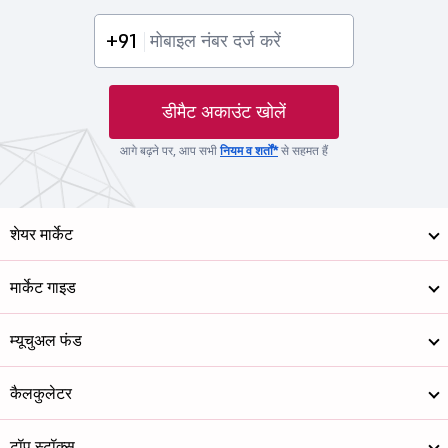
+91
डीमैट अकाउंट खोलें
आगे बढ़ने पर, आप सभी
नियम व शर्तों*
से सहमत हैं
शेयर मार्केट
मार्केट गाइड
म्यूचुअल फंड
कैलकुलेटर
टॉप स्टॉक्स