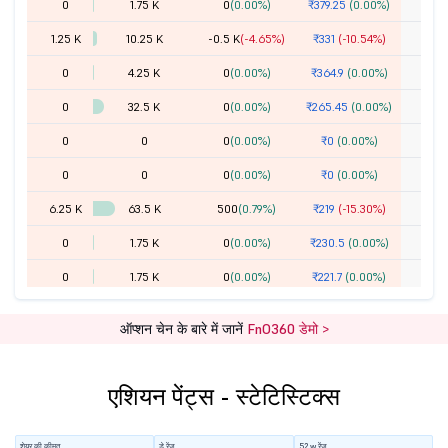
0
1.75 K
0
(0.00%)
₹379.25
(0.00%)
2
1.25 K
10.25 K
-0.5 K
(-4.65%)
₹331
(-10.54%)
2
0
4.25 K
0
(0.00%)
₹364.9
(0.00%)
2
0
32.5 K
0
(0.00%)
₹265.45
(0.00%)
2
0
0
0
(0.00%)
₹0
(0.00%)
2
0
0
0
(0.00%)
₹0
(0.00%)
2
6.25 K
63.5 K
500
(0.79%)
₹219
(-15.30%)
2
0
1.75 K
0
(0.00%)
₹230.5
(0.00%)
2
0
1.75 K
0
(0.00%)
₹221.7
(0.00%)
2
0
5.25 K
0
(0.00%)
₹194.35
(0.00%)
2
ऑप्शन चेन के बारे में जानें
FnO360 डेमो >
0
1.75 K
0
(0.00%)
₹193.3
(0.00%)
2
10 K
28.75 K
2.5 K
(9.52%)
₹140.65
(-14.76%)
2
एशियन पेंट्स - स्टेटिस्टिक्स
0
2.75 K
0
(0.00%)
₹163
(0.00%)
2
13 K
17 K
1 K
(6.25%)
₹109.15
(-15.03%)
2
शेयर की कीमत
डे रेंज
52 w रेंज