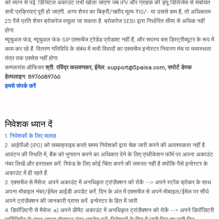
को ध्यान से पढ़ें. डिजिटल अकाउंट तभी खोला जाएगा जब IPV और ग्राहक की ड्यू डिलिजेंस से संबंधित
सभी प्रक्रियाएं पूरी हो जाएंगी. अगर शेयर का बिक्री/खरीद मूल्य ₹10/- या उससे कम है, तो अधिकतम
25 पैसे प्रति शेयर ब्रोकरेज वसूला जा सकता है. ब्रोकरेज SEBI द्वारा निर्धारित सीमा से अधिक नहीं
होगा.
म्यूचुअल फंड, म्यूचुअल फंड-SIP एक्सचेंज ट्रेडेड प्रोडक्ट नहीं हैं, और सदस्य बस डिस्ट्रीब्यूटर के रूप में
काम कर रहे हैं. वितरण गतिविधि के संबंध में सभी विवादों का एक्सचेंज इन्वेस्टर निवारण मंच या मध्यस्थता
तंत्र तक एक्सेस नहीं होगा.
कम्प्लायंस ऑफिसर:
श्री. रविंद्र कलवणकर, ईमेल: support@5paisa.com, सपोर्ट डेस्क
हेल्पलाइन: 8976689766
हमसे संपर्क करें
निवेशक ध्यान दें
1.
निवेशकों के लिए सलाह
2. आईपीओ (IPO) को सब्सक्राइब करते समय निवेशकों द्वारा चेक जारी करने की आवश्यकता नहीं है.
आवंटन की स्थिति में, बैंक को भुगतान करने का अधिकार देने के लिए एप्लीकेशन फॉर्म पर अपना अकाउंट
नंबर लिखें और हस्ताक्षर करें. रिफंड के लिए कोई चिंता करने की जरूरत नहीं है क्योंकि पैसे इन्वेस्टर के
अकाउंट में ही रहते हैं.
3. एक्सचेंज से मैसेज: अपने अकाउंट में अनधिकृत ट्रांज़ैक्शन को रोकें --> अपने स्टॉक ब्रोकर के साथ
अपना मोबाइल नंबर/ईमेल आईडी अपडेट करें. दिन के अंत में एक्सचेंज से अपने मोबाइल/ईमेल पर सीधे
अपने ट्रांज़ैक्शन की जानकारी प्राप्त करें. इन्वेस्टर के हित में जारी.
4. डिपॉज़िटरी से मैसेज: a) अपने डीमैट अकाउंट में अनधिकृत ट्रांज़ैक्शन को रोकें --> अपने डिपॉज़िटरी