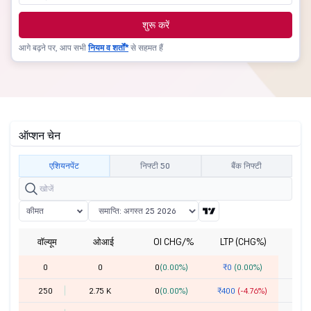
शुरू करें
आगे बढ़ने पर, आप सभी
नियम व शर्तों*
से सहमत हैं
ऑप्शन चेन
एशियनपेंट
निफ्टी 50
बैंक निफ्टी
कीमत
वॉल्यूम
ओआई
OI CHG/%
LTP (CHG%)
हड
0
0
0
(0.00%)
₹0
(0.00%)
2
250
2.75 K
0
(0.00%)
₹400
(-4.76%)
2