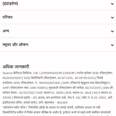
(इंडाइसेस)
परिचय
अन्य
फ्यूचर और ऑप्शन
अधिक जानकारी
5paisa कैपिटल लिमिटेड. CIN: L67190MH2007PLC289249 | स्टॉक ब्रोकर SEBI रजिस्ट्रेशन:
INZ000010231 | SEBI डिपॉजिटरी रजिस्ट्रेशन: IN DP CDSL: IN-DP-192-2016 | रिसर्च
एनालिस्ट SEBI रजिस्ट्रेशन. नं.: INH000025188 | AMFI-रजिस्टर्ड म्यूचुअल फंड डिस्ट्रीब्यूटर |
AMFI रजिस्ट्रेशन नंबर: ARN-104096 | शुरुआती रजिस्ट्रेशन की तारीख: 30/07/2015 | ARN की
वर्तमान वैधता : 30/07/2027 | NSE सदस्य ID: 14300 | BSE सदस्य ID: 6363 | MCX सदस्य ID:
55945 | रजिस्टर्ड एड्रेस - IIFL हाउस, सन इन्फोटेक पार्क, रोड नं. 16V, प्लॉट नं. B-23, MIDC, ठाणे
इंडस्ट्रियल एरिया, वाघले एस्टेट, ठाणे, महाराष्ट्र - 400604
*ब्रोकरेज फ्लैट फीस / निष्पादित ऑर्डर के आधार पर लगाई जाएगी, प्रतिशत आधार पर नहीं.
सिक्योरिटीज़ मार्केट में निवेश बाजार जोखिम के अधीन है, इन्वेस्ट करने से पहले सभी संबंधित दस्तावेज़ों