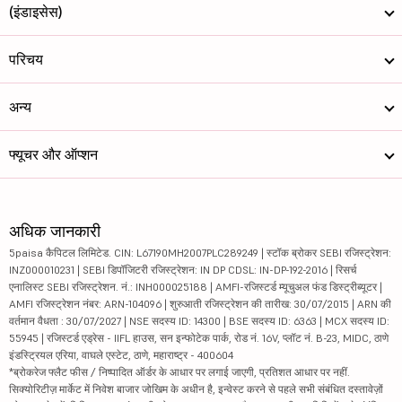
(इंडाइसेस)
परिचय
अन्य
फ्यूचर और ऑप्शन
अधिक जानकारी
5paisa कैपिटल लिमिटेड. CIN: L67190MH2007PLC289249 | स्टॉक ब्रोकर SEBI रजिस्ट्रेशन:
INZ000010231 | SEBI डिपॉजिटरी रजिस्ट्रेशन: IN DP CDSL: IN-DP-192-2016 | रिसर्च
एनालिस्ट SEBI रजिस्ट्रेशन. नं.: INH000025188 | AMFI-रजिस्टर्ड म्यूचुअल फंड डिस्ट्रीब्यूटर |
AMFI रजिस्ट्रेशन नंबर: ARN-104096 | शुरुआती रजिस्ट्रेशन की तारीख: 30/07/2015 | ARN की
वर्तमान वैधता : 30/07/2027 | NSE सदस्य ID: 14300 | BSE सदस्य ID: 6363 | MCX सदस्य ID:
55945 | रजिस्टर्ड एड्रेस - IIFL हाउस, सन इन्फोटेक पार्क, रोड नं. 16V, प्लॉट नं. B-23, MIDC, ठाणे
इंडस्ट्रियल एरिया, वाघले एस्टेट, ठाणे, महाराष्ट्र - 400604
*ब्रोकरेज फ्लैट फीस / निष्पादित ऑर्डर के आधार पर लगाई जाएगी, प्रतिशत आधार पर नहीं.
सिक्योरिटीज़ मार्केट में निवेश बाजार जोखिम के अधीन है, इन्वेस्ट करने से पहले सभी संबंधित दस्तावेज़ों