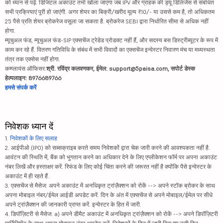
को ध्यान से पढ़ें. डिजिटल अकाउंट तभी खोला जाएगा जब IPV और ग्राहक की ड्यू डिलिजेंस से संबंधित
सभी प्रक्रियाएं पूरी हो जाएंगी. अगर शेयर का बिक्री/खरीद मूल्य ₹10/- या उससे कम है, तो अधिकतम
25 पैसे प्रति शेयर ब्रोकरेज वसूला जा सकता है. ब्रोकरेज SEBI द्वारा निर्धारित सीमा से अधिक नहीं
होगा.
म्यूचुअल फंड, म्यूचुअल फंड-SIP एक्सचेंज ट्रेडेड प्रोडक्ट नहीं हैं, और सदस्य बस डिस्ट्रीब्यूटर के रूप में
काम कर रहे हैं. वितरण गतिविधि के संबंध में सभी विवादों का एक्सचेंज इन्वेस्टर निवारण मंच या मध्यस्थता
तंत्र तक एक्सेस नहीं होगा.
कम्प्लायंस ऑफिसर:
श्री. रविंद्र कलवणकर, ईमेल: support@5paisa.com, सपोर्ट डेस्क
हेल्पलाइन: 8976689766
हमसे संपर्क करें
निवेशक ध्यान दें
1.
निवेशकों के लिए सलाह
2. आईपीओ (IPO) को सब्सक्राइब करते समय निवेशकों द्वारा चेक जारी करने की आवश्यकता नहीं है.
आवंटन की स्थिति में, बैंक को भुगतान करने का अधिकार देने के लिए एप्लीकेशन फॉर्म पर अपना अकाउंट
नंबर लिखें और हस्ताक्षर करें. रिफंड के लिए कोई चिंता करने की जरूरत नहीं है क्योंकि पैसे इन्वेस्टर के
अकाउंट में ही रहते हैं.
3. एक्सचेंज से मैसेज: अपने अकाउंट में अनधिकृत ट्रांज़ैक्शन को रोकें --> अपने स्टॉक ब्रोकर के साथ
अपना मोबाइल नंबर/ईमेल आईडी अपडेट करें. दिन के अंत में एक्सचेंज से अपने मोबाइल/ईमेल पर सीधे
अपने ट्रांज़ैक्शन की जानकारी प्राप्त करें. इन्वेस्टर के हित में जारी.
4. डिपॉज़िटरी से मैसेज: a) अपने डीमैट अकाउंट में अनधिकृत ट्रांज़ैक्शन को रोकें --> अपने डिपॉज़िटरी