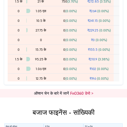
1.5 के
21 के
750
(3.70%)
₹272.85
(3.53%)
0
1.05 एल
0
(0.00%)
₹264
(0.00%)
0
10.5 के
0
(0.00%)
₹241.15
(0.00%)
0
27.75 के
0
(0.00%)
₹229.25
(0.00%)
0
0
0
(0.00%)
₹0
(0.00%)
0
15.75 के
0
(0.00%)
₹155.5
(0.00%)
1.5 के
95.25 के
0
(0.00%)
₹210.9
(3.38%)
0
1.06 एल
0
(0.00%)
₹102
(0.00%)
0
12.75 के
0
(0.00%)
₹196
(0.00%)
0
74.25 के
0
(0.00%)
₹177.6
(0.00%)
ऑप्शन चेन के बारे में जानें
FnO360 डेमो >
0
1.77 एल
0
(0.00%)
₹132.55
(0.00%)
0
7.74 एल
0
(0.00%)
₹156.75
(0.00%)
1
बजाज फाइनेंस - सांख्यिकी
0
75.75 के
0
(0.00%)
₹141.05
(0.00%)
1
11.25 के
3.38 एल
-5.25 के
(-1.53%)
₹136
(0.33%)
1
शेयर की कीमत
डे रेंज
52 w रेंज