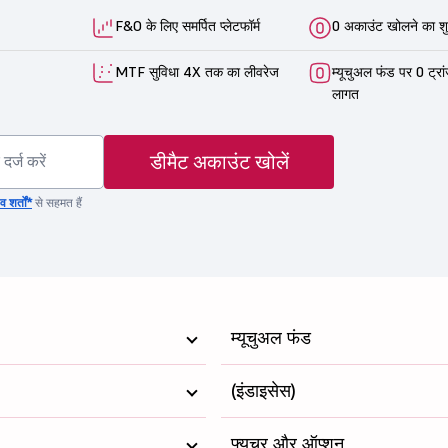
F&O के लिए समर्पित प्लेटफॉर्म
0 अकाउंट खोलने का शु
MTF सुविधा 4X तक का लीवरेज
म्यूचुअल फंड पर 0 ट्रा
लागत
डीमैट अकाउंट खोलें
 शर्तों*
से सहमत हैं
म्यूचुअल फंड
(इंडाइसेस)
फ्यूचर और ऑप्शन