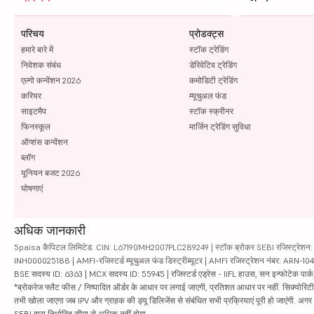
परिचय
प्रोडक्ट्स
हमारे बारे में
स्टॉक ट्रेडिंग
निवेशक संबंध
डेरिवेटिव ट्रेडिंग
एल्गो कन्वेंशन 2026
कमोडिटी ट्रेडिंग
करियर
म्यूचुअल फंड
साइटमैप
स्टॉक स्क्रीनर
फिनस्कूल
मार्जिन ट्रेडिंग सुविधा
ऑप्शंस कन्वेंशन
ब्लॉग
यूनियन बजट 2026
घोषणाएं
अधिक जानकारी
5paisa कैपिटल लिमिटेड. CIN: L67190MH2007PLC289249 | स्टॉक ब्रोकर SEBI रजिस्ट्रेशन: INZ
INH000025188 | AMFI-रजिस्टर्ड म्यूचुअल फंड डिस्ट्रीब्यूटर | AMFI रजिस्ट्रेशन नंबर: ARN-1
BSE सदस्य ID: 6363 | MCX सदस्य ID: 55945 | रजिस्टर्ड एड्रेस - IIFL हाउस, सन इन्फोटेक पार्क, रो
*ब्रोकरेज फ्लैट फीस / निष्पादित ऑर्डर के आधार पर लगाई जाएगी, प्रतिशत आधार पर नहीं. सिक्योरिटीज़ म
तभी खोला जाएगा जब IPV और ग्राहक की ड्यू डिलिजेंस से संबंधित सभी प्रक्रियाएं पूरी हो जाएंगी. अग
SEBI द्वारा निर्धारित सीमा से अधिक नहीं होगा.