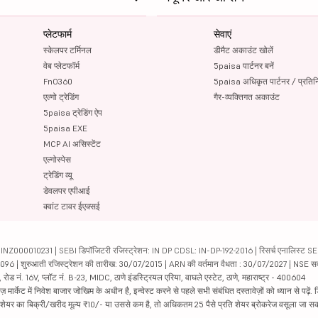
प्लेटफार्म
सेवाएं
स्केलपर टर्मिनल
डीमैट अकाउंट खोलें
वेब प्लेटफॉर्म
5paisa पार्टनर बनें
FnO360
5paisa अधिकृत पार्टनर / प्रतिन
एल्गो ट्रेडिंग
गैर-व्यक्तिगत अकाउंट
5paisa ट्रेडिंग ऐप
5paisa EXE
MCP AI असिस्टेंट
एल्गोस्पेस
ट्रेडिंग व्यू
डेवलपर एपीआई
क्वांट टावर ईएक्सई
000010231 | SEBI डिपॉजिटरी रजिस्ट्रेशन: IN DP CDSL: IN-DP-192-2016 | रिसर्च एनालिस्ट SEBI 
04096 | शुरुआती रजिस्ट्रेशन की तारीख: 30/07/2015 | ARN की वर्तमान वैधता : 30/07/2027 | NSE स
ड नं. 16V, प्लॉट नं. B-23, MIDC, ठाणे इंडस्ट्रियल एरिया, वाघले एस्टेट, ठाणे, महाराष्ट्र - 400604
ार्केट में निवेश बाजार जोखिम के अधीन है, इन्वेस्ट करने से पहले सभी संबंधित दस्तावेज़ों को ध्यान से पढ़े
र शेयर का बिक्री/खरीद मूल्य ₹10/- या उससे कम है, तो अधिकतम 25 पैसे प्रति शेयर ब्रोकरेज वसूला जा सक