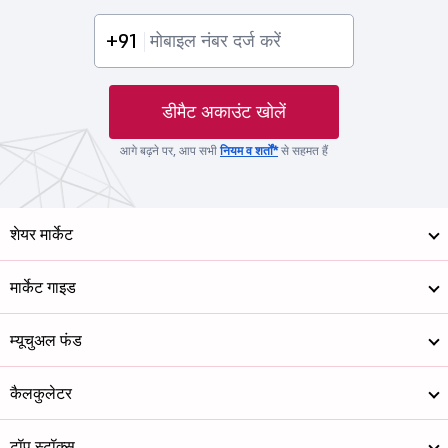
+91
डीमैट अकाउंट खोलें
आगे बढ़ने पर, आप सभी
नियम व शर्तों*
से सहमत हैं
शेयर मार्केट
मार्केट गाइड
म्यूचुअल फंड
कैलकुलेटर
टॉप स्टॉक्स