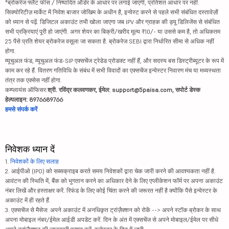
*ब्रोकरेज फ्लैट फीस / निष्पादित ऑर्डर के आधार पर लगाई जाएगी, प्रतिशत आधार पर नहीं.
सिक्योरिटीज़ मार्केट में निवेश बाजार जोखिम के अधीन है, इन्वेस्ट करने से पहले सभी संबंधित दस्तावेज़ों
को ध्यान से पढ़ें. डिजिटल अकाउंट तभी खोला जाएगा जब IPV और ग्राहक की ड्यू डिलिजेंस से संबंधित
सभी प्रक्रियाएं पूरी हो जाएंगी. अगर शेयर का बिक्री/खरीद मूल्य ₹10/- या उससे कम है, तो अधिकतम
25 पैसे प्रति शेयर ब्रोकरेज वसूला जा सकता है. ब्रोकरेज SEBI द्वारा निर्धारित सीमा से अधिक नहीं
होगा.
म्यूचुअल फंड, म्यूचुअल फंड-SIP एक्सचेंज ट्रेडेड प्रोडक्ट नहीं हैं, और सदस्य बस डिस्ट्रीब्यूटर के रूप में
काम कर रहे हैं. वितरण गतिविधि के संबंध में सभी विवादों का एक्सचेंज इन्वेस्टर निवारण मंच या मध्यस्थता
तंत्र तक एक्सेस नहीं होगा.
कम्प्लायंस ऑफिसर:
श्री. रविंद्र कलवणकर, ईमेल: support@5paisa.com, सपोर्ट डेस्क
हेल्पलाइन: 8976689766
हमसे संपर्क करें
निवेशक ध्यान दें
1.
निवेशकों के लिए सलाह
2. आईपीओ (IPO) को सब्सक्राइब करते समय निवेशकों द्वारा चेक जारी करने की आवश्यकता नहीं है.
आवंटन की स्थिति में, बैंक को भुगतान करने का अधिकार देने के लिए एप्लीकेशन फॉर्म पर अपना अकाउंट
नंबर लिखें और हस्ताक्षर करें. रिफंड के लिए कोई चिंता करने की जरूरत नहीं है क्योंकि पैसे इन्वेस्टर के
अकाउंट में ही रहते हैं.
3. एक्सचेंज से मैसेज: अपने अकाउंट में अनधिकृत ट्रांज़ैक्शन को रोकें --> अपने स्टॉक ब्रोकर के साथ
अपना मोबाइल नंबर/ईमेल आईडी अपडेट करें. दिन के अंत में एक्सचेंज से अपने मोबाइल/ईमेल पर सीधे