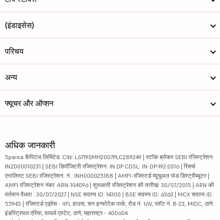
(इंडाइसेस)
परिचय
अन्य
फ्यूचर और ऑप्शन
अधिक जानकारी
5paisa कैपिटल लिमिटेड. CIN: L67190MH2007PLC289249 | स्टॉक ब्रोकर SEBI रजिस्ट्रेशन:
INZ000010231 | SEBI डिपॉजिटरी रजिस्ट्रेशन: IN DP CDSL: IN-DP-192-2016 | रिसर्च
एनालिस्ट SEBI रजिस्ट्रेशन. नं.: INH000025188 | AMFI-रजिस्टर्ड म्यूचुअल फंड डिस्ट्रीब्यूटर |
AMFI रजिस्ट्रेशन नंबर: ARN-104096 | शुरुआती रजिस्ट्रेशन की तारीख: 30/07/2015 | ARN की
वर्तमान वैधता : 30/07/2027 | NSE सदस्य ID: 14300 | BSE सदस्य ID: 6363 | MCX सदस्य ID:
55945 | रजिस्टर्ड एड्रेस - IIFL हाउस, सन इन्फोटेक पार्क, रोड नं. 16V, प्लॉट नं. B-23, MIDC, ठाणे
इंडस्ट्रियल एरिया, वाघले एस्टेट, ठाणे, महाराष्ट्र - 400604