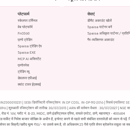
प्लेटफार्म
सेवाएं
स्केलपर टर्मिनल
डीमैट अकाउंट खोलें
वेब प्लेटफॉर्म
5paisa पार्टनर बनें
FnO360
5paisa अधिकृत पार्टनर / प्रतिन
एल्गो ट्रेडिंग
गैर-व्यक्तिगत अकाउंट
5paisa ट्रेडिंग ऐप
5paisa EXE
MCP AI असिस्टेंट
एल्गोस्पेस
ट्रेडिंग व्यू
डेवलपर एपीआई
क्वांट टावर ईएक्सई
000010231 | SEBI डिपॉजिटरी रजिस्ट्रेशन: IN DP CDSL: IN-DP-192-2016 | रिसर्च एनालिस्ट SEBI 
04096 | शुरुआती रजिस्ट्रेशन की तारीख: 30/07/2015 | ARN की वर्तमान वैधता : 30/07/2027 | NSE स
ड नं. 16V, प्लॉट नं. B-23, MIDC, ठाणे इंडस्ट्रियल एरिया, वाघले एस्टेट, ठाणे, महाराष्ट्र - 400604
ार्केट में निवेश बाजार जोखिम के अधीन है, इन्वेस्ट करने से पहले सभी संबंधित दस्तावेज़ों को ध्यान से पढ़े
र शेयर का बिक्री/खरीद मूल्य ₹10/- या उससे कम है, तो अधिकतम 25 पैसे प्रति शेयर ब्रोकरेज वसूला जा सक