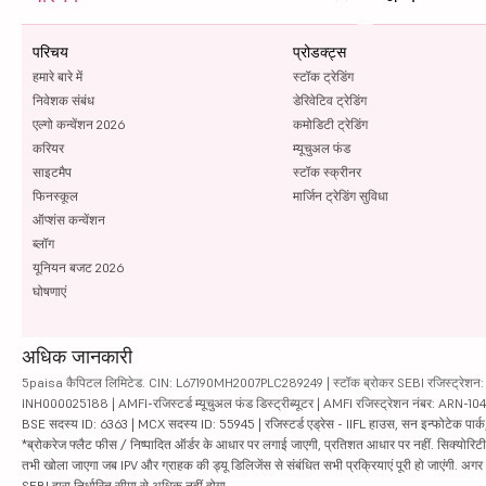
परिचय
प्रोडक्ट्स
हमारे बारे में
स्टॉक ट्रेडिंग
निवेशक संबंध
डेरिवेटिव ट्रेडिंग
एल्गो कन्वेंशन 2026
कमोडिटी ट्रेडिंग
करियर
म्यूचुअल फंड
साइटमैप
स्टॉक स्क्रीनर
फिनस्कूल
मार्जिन ट्रेडिंग सुविधा
ऑप्शंस कन्वेंशन
ब्लॉग
यूनियन बजट 2026
घोषणाएं
अधिक जानकारी
5paisa कैपिटल लिमिटेड. CIN: L67190MH2007PLC289249 | स्टॉक ब्रोकर SEBI रजिस्ट्रेशन: INZ
INH000025188 | AMFI-रजिस्टर्ड म्यूचुअल फंड डिस्ट्रीब्यूटर | AMFI रजिस्ट्रेशन नंबर: ARN-1
BSE सदस्य ID: 6363 | MCX सदस्य ID: 55945 | रजिस्टर्ड एड्रेस - IIFL हाउस, सन इन्फोटेक पार्क, रो
*ब्रोकरेज फ्लैट फीस / निष्पादित ऑर्डर के आधार पर लगाई जाएगी, प्रतिशत आधार पर नहीं. सिक्योरिटीज़ म
तभी खोला जाएगा जब IPV और ग्राहक की ड्यू डिलिजेंस से संबंधित सभी प्रक्रियाएं पूरी हो जाएंगी. अग
SEBI द्वारा निर्धारित सीमा से अधिक नहीं होगा.