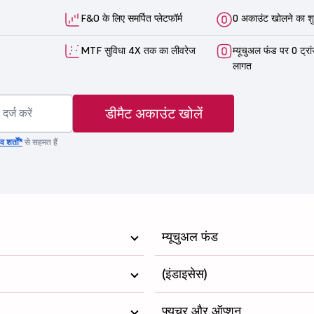
F&O के लिए समर्पित प्लेटफॉर्म
0 अकाउंट खोलने का शु
MTF सुविधा 4X तक का लीवरेज
म्यूचुअल फंड पर 0 ट्रा
लागत
डीमैट अकाउंट खोलें
 शर्तों*
से सहमत हैं
म्यूचुअल फंड
(इंडाइसेस)
फ्यूचर और ऑप्शन