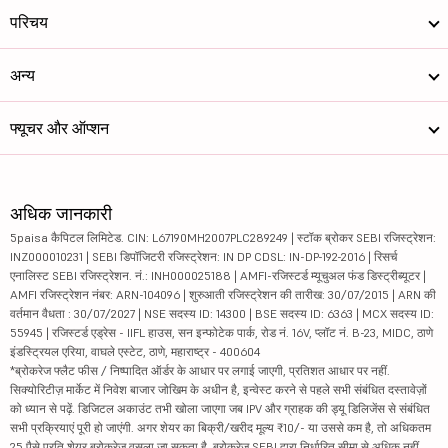
परिचय
अन्य
फ्यूचर और ऑप्शन
अधिक जानकारी
5paisa कैपिटल लिमिटेड. CIN: L67190MH2007PLC289249 | स्टॉक ब्रोकर SEBI रजिस्ट्रेशन:
INZ000010231 | SEBI डिपॉजिटरी रजिस्ट्रेशन: IN DP CDSL: IN-DP-192-2016 | रिसर्च
एनालिस्ट SEBI रजिस्ट्रेशन. नं.: INH000025188 | AMFI-रजिस्टर्ड म्यूचुअल फंड डिस्ट्रीब्यूटर |
AMFI रजिस्ट्रेशन नंबर: ARN-104096 | शुरुआती रजिस्ट्रेशन की तारीख: 30/07/2015 | ARN की
वर्तमान वैधता : 30/07/2027 | NSE सदस्य ID: 14300 | BSE सदस्य ID: 6363 | MCX सदस्य ID:
55945 | रजिस्टर्ड एड्रेस - IIFL हाउस, सन इन्फोटेक पार्क, रोड नं. 16V, प्लॉट नं. B-23, MIDC, ठाणे
इंडस्ट्रियल एरिया, वाघले एस्टेट, ठाणे, महाराष्ट्र - 400604
*ब्रोकरेज फ्लैट फीस / निष्पादित ऑर्डर के आधार पर लगाई जाएगी, प्रतिशत आधार पर नहीं.
सिक्योरिटीज़ मार्केट में निवेश बाजार जोखिम के अधीन है, इन्वेस्ट करने से पहले सभी संबंधित दस्तावेज़ों
को ध्यान से पढ़ें. डिजिटल अकाउंट तभी खोला जाएगा जब IPV और ग्राहक की ड्यू डिलिजेंस से संबंधित
सभी प्रक्रियाएं पूरी हो जाएंगी. अगर शेयर का बिक्री/खरीद मूल्य ₹10/- या उससे कम है, तो अधिकतम
25 पैसे प्रति शेयर ब्रोकरेज वसूला जा सकता है. ब्रोकरेज SEBI द्वारा निर्धारित सीमा से अधिक नहीं