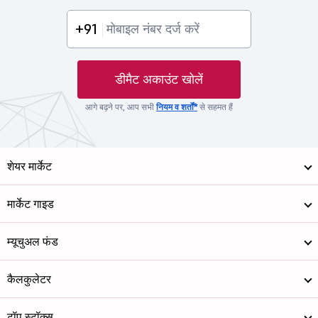
+91
डीमैट अकाउंट खोलें
आगे बढ़ने पर, आप सभी
नियम व शर्तों*
से सहमत हैं
शेयर मार्केट
मार्केट गाइड
म्यूचुअल फंड
कैलकुलेटर
टॉप स्टॉक्स