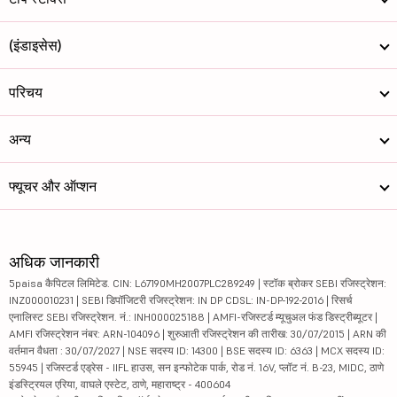
(इंडाइसेस)
परिचय
अन्य
फ्यूचर और ऑप्शन
अधिक जानकारी
5paisa कैपिटल लिमिटेड. CIN: L67190MH2007PLC289249 | स्टॉक ब्रोकर SEBI रजिस्ट्रेशन:
INZ000010231 | SEBI डिपॉजिटरी रजिस्ट्रेशन: IN DP CDSL: IN-DP-192-2016 | रिसर्च
एनालिस्ट SEBI रजिस्ट्रेशन. नं.: INH000025188 | AMFI-रजिस्टर्ड म्यूचुअल फंड डिस्ट्रीब्यूटर |
AMFI रजिस्ट्रेशन नंबर: ARN-104096 | शुरुआती रजिस्ट्रेशन की तारीख: 30/07/2015 | ARN की
वर्तमान वैधता : 30/07/2027 | NSE सदस्य ID: 14300 | BSE सदस्य ID: 6363 | MCX सदस्य ID:
55945 | रजिस्टर्ड एड्रेस - IIFL हाउस, सन इन्फोटेक पार्क, रोड नं. 16V, प्लॉट नं. B-23, MIDC, ठाणे
इंडस्ट्रियल एरिया, वाघले एस्टेट, ठाणे, महाराष्ट्र - 400604