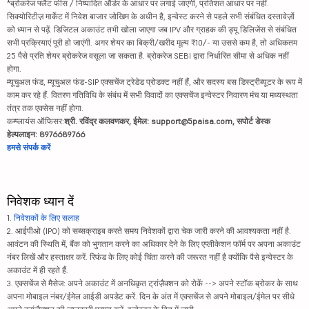
*ब्रोकरेज फ्लैट फीस / निष्पादित ऑर्डर के आधार पर लगाई जाएगी, प्रतिशत आधार पर नहीं.
सिक्योरिटीज़ मार्केट में निवेश बाजार जोखिम के अधीन है, इन्वेस्ट करने से पहले सभी संबंधित दस्तावेज़ों
को ध्यान से पढ़ें. डिजिटल अकाउंट तभी खोला जाएगा जब IPV और ग्राहक की ड्यू डिलिजेंस से संबंधित
सभी प्रक्रियाएं पूरी हो जाएंगी. अगर शेयर का बिक्री/खरीद मूल्य ₹10/- या उससे कम है, तो अधिकतम
25 पैसे प्रति शेयर ब्रोकरेज वसूला जा सकता है. ब्रोकरेज SEBI द्वारा निर्धारित सीमा से अधिक नहीं
होगा.
म्यूचुअल फंड, म्यूचुअल फंड-SIP एक्सचेंज ट्रेडेड प्रोडक्ट नहीं हैं, और सदस्य बस डिस्ट्रीब्यूटर के रूप में
काम कर रहे हैं. वितरण गतिविधि के संबंध में सभी विवादों का एक्सचेंज इन्वेस्टर निवारण मंच या मध्यस्थता
तंत्र तक एक्सेस नहीं होगा.
कम्प्लायंस ऑफिसर:
श्री. रविंद्र कलवणकर, ईमेल: support@5paisa.com, सपोर्ट डेस्क
हेल्पलाइन: 8976689766
हमसे संपर्क करें
निवेशक ध्यान दें
1.
निवेशकों के लिए सलाह
2. आईपीओ (IPO) को सब्सक्राइब करते समय निवेशकों द्वारा चेक जारी करने की आवश्यकता नहीं है.
आवंटन की स्थिति में, बैंक को भुगतान करने का अधिकार देने के लिए एप्लीकेशन फॉर्म पर अपना अकाउंट
नंबर लिखें और हस्ताक्षर करें. रिफंड के लिए कोई चिंता करने की जरूरत नहीं है क्योंकि पैसे इन्वेस्टर के
अकाउंट में ही रहते हैं.
3. एक्सचेंज से मैसेज: अपने अकाउंट में अनधिकृत ट्रांज़ैक्शन को रोकें --> अपने स्टॉक ब्रोकर के साथ
अपना मोबाइल नंबर/ईमेल आईडी अपडेट करें. दिन के अंत में एक्सचेंज से अपने मोबाइल/ईमेल पर सीधे