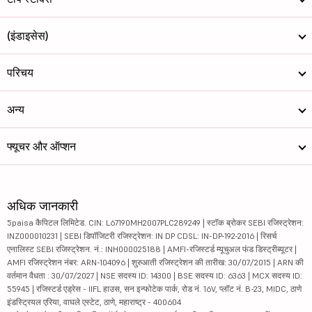
(इंडाइसेस)
परिचय
अन्य
फ्यूचर और ऑप्शन
अधिक जानकारी
5paisa कैपिटल लिमिटेड. CIN: L67190MH2007PLC289249 | स्टॉक ब्रोकर SEBI रजिस्ट्रेशन:
INZ000010231 | SEBI डिपॉजिटरी रजिस्ट्रेशन: IN DP CDSL: IN-DP-192-2016 | रिसर्च
एनालिस्ट SEBI रजिस्ट्रेशन. नं.: INH000025188 | AMFI-रजिस्टर्ड म्यूचुअल फंड डिस्ट्रीब्यूटर |
AMFI रजिस्ट्रेशन नंबर: ARN-104096 | शुरुआती रजिस्ट्रेशन की तारीख: 30/07/2015 | ARN की
वर्तमान वैधता : 30/07/2027 | NSE सदस्य ID: 14300 | BSE सदस्य ID: 6363 | MCX सदस्य ID:
55945 | रजिस्टर्ड एड्रेस - IIFL हाउस, सन इन्फोटेक पार्क, रोड नं. 16V, प्लॉट नं. B-23, MIDC, ठाणे
इंडस्ट्रियल एरिया, वाघले एस्टेट, ठाणे, महाराष्ट्र - 400604