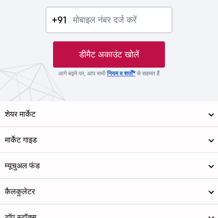
+91
डीमैट अकाउंट खोलें
आगे बढ़ने पर, आप सभी
नियम व शर्तों*
से सहमत हैं
शेयर मार्केट
मार्केट गाइड
म्यूचुअल फंड
कैलकुलेटर
टॉप स्टॉक्स