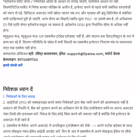
*ब्रोकरेज फ्लैट फीस / निष्पादित ऑर्डर के आधार पर लगाई जाएगी, प्रतिशत आधार पर नहीं.
सिक्योरिटीज़ मार्केट में निवेश बाजार जोखिम के अधीन है, इन्वेस्ट करने से पहले सभी संबंधित दस्तावेज़ों
को ध्यान से पढ़ें. डिजिटल अकाउंट तभी खोला जाएगा जब IPV और ग्राहक की ड्यू डिलिजेंस से संबंधित
सभी प्रक्रियाएं पूरी हो जाएंगी. अगर शेयर का बिक्री/खरीद मूल्य ₹10/- या उससे कम है, तो अधिकतम
25 पैसे प्रति शेयर ब्रोकरेज वसूला जा सकता है. ब्रोकरेज SEBI द्वारा निर्धारित सीमा से अधिक नहीं
होगा.
म्यूचुअल फंड, म्यूचुअल फंड-SIP एक्सचेंज ट्रेडेड प्रोडक्ट नहीं हैं, और सदस्य बस डिस्ट्रीब्यूटर के रूप में
काम कर रहे हैं. वितरण गतिविधि के संबंध में सभी विवादों का एक्सचेंज इन्वेस्टर निवारण मंच या मध्यस्थता
तंत्र तक एक्सेस नहीं होगा.
कम्प्लायंस ऑफिसर:
श्री. रविंद्र कलवणकर, ईमेल: support@5paisa.com, सपोर्ट डेस्क
हेल्पलाइन: 8976689766
हमसे संपर्क करें
निवेशक ध्यान दें
1.
निवेशकों के लिए सलाह
2. आईपीओ (IPO) को सब्सक्राइब करते समय निवेशकों द्वारा चेक जारी करने की आवश्यकता नहीं है.
आवंटन की स्थिति में, बैंक को भुगतान करने का अधिकार देने के लिए एप्लीकेशन फॉर्म पर अपना अकाउंट
नंबर लिखें और हस्ताक्षर करें. रिफंड के लिए कोई चिंता करने की जरूरत नहीं है क्योंकि पैसे इन्वेस्टर के
अकाउंट में ही रहते हैं.
3. एक्सचेंज से मैसेज: अपने अकाउंट में अनधिकृत ट्रांज़ैक्शन को रोकें --> अपने स्टॉक ब्रोकर के साथ
अपना मोबाइल नंबर/ईमेल आईडी अपडेट करें. दिन के अंत में एक्सचेंज से अपने मोबाइल/ईमेल पर सीधे