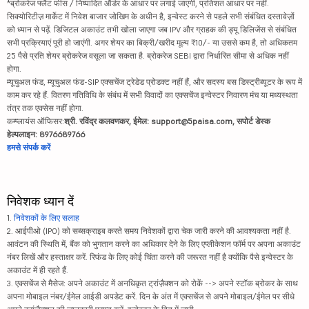
*ब्रोकरेज फ्लैट फीस / निष्पादित ऑर्डर के आधार पर लगाई जाएगी, प्रतिशत आधार पर नहीं.
सिक्योरिटीज़ मार्केट में निवेश बाजार जोखिम के अधीन है, इन्वेस्ट करने से पहले सभी संबंधित दस्तावेज़ों
को ध्यान से पढ़ें. डिजिटल अकाउंट तभी खोला जाएगा जब IPV और ग्राहक की ड्यू डिलिजेंस से संबंधित
सभी प्रक्रियाएं पूरी हो जाएंगी. अगर शेयर का बिक्री/खरीद मूल्य ₹10/- या उससे कम है, तो अधिकतम
25 पैसे प्रति शेयर ब्रोकरेज वसूला जा सकता है. ब्रोकरेज SEBI द्वारा निर्धारित सीमा से अधिक नहीं
होगा.
म्यूचुअल फंड, म्यूचुअल फंड-SIP एक्सचेंज ट्रेडेड प्रोडक्ट नहीं हैं, और सदस्य बस डिस्ट्रीब्यूटर के रूप में
काम कर रहे हैं. वितरण गतिविधि के संबंध में सभी विवादों का एक्सचेंज इन्वेस्टर निवारण मंच या मध्यस्थता
तंत्र तक एक्सेस नहीं होगा.
कम्प्लायंस ऑफिसर:
श्री. रविंद्र कलवणकर, ईमेल: support@5paisa.com, सपोर्ट डेस्क
हेल्पलाइन: 8976689766
हमसे संपर्क करें
निवेशक ध्यान दें
1.
निवेशकों के लिए सलाह
2. आईपीओ (IPO) को सब्सक्राइब करते समय निवेशकों द्वारा चेक जारी करने की आवश्यकता नहीं है.
आवंटन की स्थिति में, बैंक को भुगतान करने का अधिकार देने के लिए एप्लीकेशन फॉर्म पर अपना अकाउंट
नंबर लिखें और हस्ताक्षर करें. रिफंड के लिए कोई चिंता करने की जरूरत नहीं है क्योंकि पैसे इन्वेस्टर के
अकाउंट में ही रहते हैं.
3. एक्सचेंज से मैसेज: अपने अकाउंट में अनधिकृत ट्रांज़ैक्शन को रोकें --> अपने स्टॉक ब्रोकर के साथ
अपना मोबाइल नंबर/ईमेल आईडी अपडेट करें. दिन के अंत में एक्सचेंज से अपने मोबाइल/ईमेल पर सीधे