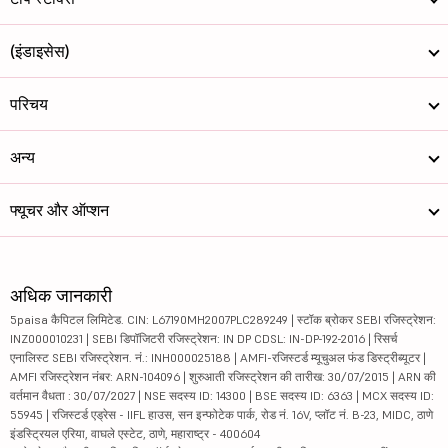
(इंडाइसेस)
परिचय
अन्य
फ्यूचर और ऑप्शन
अधिक जानकारी
5paisa कैपिटल लिमिटेड. CIN: L67190MH2007PLC289249 | स्टॉक ब्रोकर SEBI रजिस्ट्रेशन:
INZ000010231 | SEBI डिपॉजिटरी रजिस्ट्रेशन: IN DP CDSL: IN-DP-192-2016 | रिसर्च
एनालिस्ट SEBI रजिस्ट्रेशन. नं.: INH000025188 | AMFI-रजिस्टर्ड म्यूचुअल फंड डिस्ट्रीब्यूटर |
AMFI रजिस्ट्रेशन नंबर: ARN-104096 | शुरुआती रजिस्ट्रेशन की तारीख: 30/07/2015 | ARN की
वर्तमान वैधता : 30/07/2027 | NSE सदस्य ID: 14300 | BSE सदस्य ID: 6363 | MCX सदस्य ID:
55945 | रजिस्टर्ड एड्रेस - IIFL हाउस, सन इन्फोटेक पार्क, रोड नं. 16V, प्लॉट नं. B-23, MIDC, ठाणे
इंडस्ट्रियल एरिया, वाघले एस्टेट, ठाणे, महाराष्ट्र - 400604