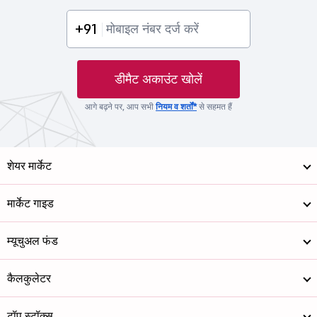
+91
डीमैट अकाउंट खोलें
आगे बढ़ने पर, आप सभी
नियम व शर्तों*
से सहमत हैं
शेयर मार्केट
मार्केट गाइड
म्यूचुअल फंड
कैलकुलेटर
टॉप स्टॉक्स