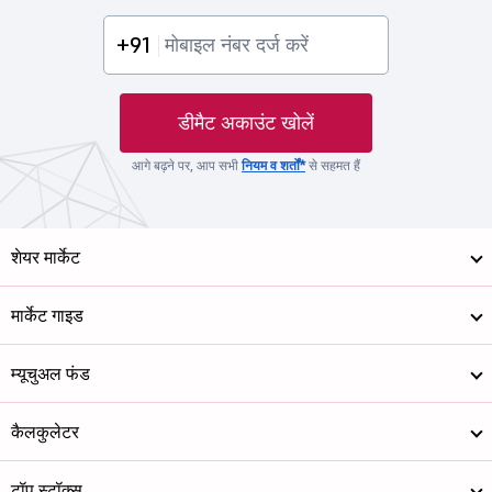
+91
डीमैट अकाउंट खोलें
आगे बढ़ने पर, आप सभी
नियम व शर्तों*
से सहमत हैं
शेयर मार्केट
मार्केट गाइड
म्यूचुअल फंड
कैलकुलेटर
टॉप स्टॉक्स