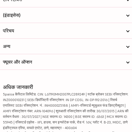
(इंडाइसेस)
परिचय
अन्य
फ्यूचर और ऑप्शन
अधिक जानकारी
5paisa कैपिटल लिमिटेड. CIN: L67190MH2007PLC289249 | स्टॉक ब्रोकर SEBI रजिस्ट्रेशन:
INZ000010231 | SEBI डिपॉजिटरी रजिस्ट्रेशन: IN DP CDSL: IN-DP-192-2016 | रिसर्च
एनालिस्ट SEBI रजिस्ट्रेशन. नं.: INH000025188 | AMFI-रजिस्टर्ड म्यूचुअल फंड डिस्ट्रीब्यूटर |
AMFI रजिस्ट्रेशन नंबर: ARN-104096 | शुरुआती रजिस्ट्रेशन की तारीख: 30/07/2015 | ARN की
वर्तमान वैधता : 30/07/2027 | NSE सदस्य ID: 14300 | BSE सदस्य ID: 6363 | MCX सदस्य ID:
55945 | रजिस्टर्ड एड्रेस - IIFL हाउस, सन इन्फोटेक पार्क, रोड नं. 16V, प्लॉट नं. B-23, MIDC, ठाणे
इंडस्ट्रियल एरिया, वाघले एस्टेट, ठाणे, महाराष्ट्र - 400604