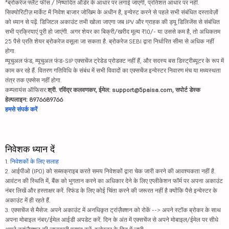
*ब्रोकरेज फ्लैट फीस / निष्पादित ऑर्डर के आधार पर लगाई जाएगी, प्रतिशत आधार पर नहीं.
सिक्योरिटीज़ मार्केट में निवेश बाजार जोखिम के अधीन है, इन्वेस्ट करने से पहले सभी संबंधित दस्तावेज़ों
को ध्यान से पढ़ें. डिजिटल अकाउंट तभी खोला जाएगा जब IPV और ग्राहक की ड्यू डिलिजेंस से संबंधित
सभी प्रक्रियाएं पूरी हो जाएंगी. अगर शेयर का बिक्री/खरीद मूल्य ₹10/- या उससे कम है, तो अधिकतम
25 पैसे प्रति शेयर ब्रोकरेज वसूला जा सकता है. ब्रोकरेज SEBI द्वारा निर्धारित सीमा से अधिक नहीं
होगा.
म्यूचुअल फंड, म्यूचुअल फंड-SIP एक्सचेंज ट्रेडेड प्रोडक्ट नहीं हैं, और सदस्य बस डिस्ट्रीब्यूटर के रूप में
काम कर रहे हैं. वितरण गतिविधि के संबंध में सभी विवादों का एक्सचेंज इन्वेस्टर निवारण मंच या मध्यस्थता
तंत्र तक एक्सेस नहीं होगा.
कम्प्लायंस ऑफिसर:
श्री. रविंद्र कलवणकर, ईमेल: support@5paisa.com, सपोर्ट डेस्क
हेल्पलाइन: 8976689766
हमसे संपर्क करें
निवेशक ध्यान दें
1.
निवेशकों के लिए सलाह
2. आईपीओ (IPO) को सब्सक्राइब करते समय निवेशकों द्वारा चेक जारी करने की आवश्यकता नहीं है.
आवंटन की स्थिति में, बैंक को भुगतान करने का अधिकार देने के लिए एप्लीकेशन फॉर्म पर अपना अकाउंट
नंबर लिखें और हस्ताक्षर करें. रिफंड के लिए कोई चिंता करने की जरूरत नहीं है क्योंकि पैसे इन्वेस्टर के
अकाउंट में ही रहते हैं.
3. एक्सचेंज से मैसेज: अपने अकाउंट में अनधिकृत ट्रांज़ैक्शन को रोकें --> अपने स्टॉक ब्रोकर के साथ
अपना मोबाइल नंबर/ईमेल आईडी अपडेट करें. दिन के अंत में एक्सचेंज से अपने मोबाइल/ईमेल पर सीधे