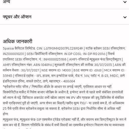
अन्य
फ्यूचर और ऑप्शन
अधिक जानकारी
5paisa कैपिटल लिमिटेड. CIN: L67190MH2007PLC289249 | स्टॉक ब्रोकर SEBI रजिस्ट्रेशन:
INZ000010231 | SEBI डिपॉजिटरी रजिस्ट्रेशन: IN DP CDSL: IN-DP-192-2016 | रिसर्च
एनालिस्ट SEBI रजिस्ट्रेशन. नं.: INH000025188 | AMFI-रजिस्टर्ड म्यूचुअल फंड डिस्ट्रीब्यूटर |
AMFI रजिस्ट्रेशन नंबर: ARN-104096 | शुरुआती रजिस्ट्रेशन की तारीख: 30/07/2015 | ARN की
वर्तमान वैधता : 30/07/2027 | NSE सदस्य ID: 14300 | BSE सदस्य ID: 6363 | MCX सदस्य ID:
55945 | रजिस्टर्ड एड्रेस - IIFL हाउस, सन इन्फोटेक पार्क, रोड नं. 16V, प्लॉट नं. B-23, MIDC, ठाणे
इंडस्ट्रियल एरिया, वाघले एस्टेट, ठाणे, महाराष्ट्र - 400604
*ब्रोकरेज फ्लैट फीस / निष्पादित ऑर्डर के आधार पर लगाई जाएगी, प्रतिशत आधार पर नहीं.
सिक्योरिटीज़ मार्केट में निवेश बाजार जोखिम के अधीन है, इन्वेस्ट करने से पहले सभी संबंधित दस्तावेज़ों
को ध्यान से पढ़ें. डिजिटल अकाउंट तभी खोला जाएगा जब IPV और ग्राहक की ड्यू डिलिजेंस से संबंधित
सभी प्रक्रियाएं पूरी हो जाएंगी. अगर शेयर का बिक्री/खरीद मूल्य ₹10/- या उससे कम है, तो अधिकतम
25 पैसे प्रति शेयर ब्रोकरेज वसूला जा सकता है. ब्रोकरेज SEBI द्वारा निर्धारित सीमा से अधिक नहीं
होगा.
म्यूचुअल फंड, म्यूचुअल फंड-SIP एक्सचेंज ट्रेडेड प्रोडक्ट नहीं हैं, और सदस्य बस डिस्ट्रीब्यूटर के रूप में
काम कर रहे हैं. वितरण गतिविधि के संबंध में सभी विवादों का एक्सचेंज इन्वेस्टर निवारण मंच या मध्यस्थता