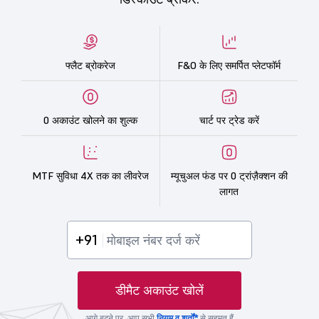
फ्लैट ब्रोकरेज
F&O के लिए समर्पित प्लेटफॉर्म
0 अकाउंट खोलने का शुल्क
चार्ट पर ट्रेड करें
MTF सुविधा 4X तक का लीवरेज
म्यूचुअल फंड पर 0 ट्रांज़ैक्शन की
लागत
+91
डीमैट अकाउंट खोलें
आगे बढ़ने पर, आप सभी
नियम व शर्तों*
से सहमत हैं