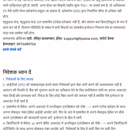
सभी प्रक्रियाएं पूरी हो जाएंगी. अगर शेयर का बिक्री/खरीद मूल्य ₹10/- या उससे कम है, तो अधिकतम
25 पैसे प्रति शेयर ब्रोकरेज वसूला जा सकता है. ब्रोकरेज SEBI द्वारा निर्धारित सीमा से अधिक नहीं
होगा.
म्यूचुअल फंड, म्यूचुअल फंड-SIP एक्सचेंज ट्रेडेड प्रोडक्ट नहीं हैं, और सदस्य बस डिस्ट्रीब्यूटर के रूप में
काम कर रहे हैं. वितरण गतिविधि के संबंध में सभी विवादों का एक्सचेंज इन्वेस्टर निवारण मंच या मध्यस्थता
तंत्र तक एक्सेस नहीं होगा.
कम्प्लायंस ऑफिसर:
श्री. रविंद्र कलवणकर, ईमेल: support@5paisa.com, सपोर्ट डेस्क
हेल्पलाइन: 8976689766
हमसे संपर्क करें
निवेशक ध्यान दें
1.
निवेशकों के लिए सलाह
2. आईपीओ (IPO) को सब्सक्राइब करते समय निवेशकों द्वारा चेक जारी करने की आवश्यकता नहीं है.
आवंटन की स्थिति में, बैंक को भुगतान करने का अधिकार देने के लिए एप्लीकेशन फॉर्म पर अपना अकाउंट
नंबर लिखें और हस्ताक्षर करें. रिफंड के लिए कोई चिंता करने की जरूरत नहीं है क्योंकि पैसे इन्वेस्टर के
अकाउंट में ही रहते हैं.
3. एक्सचेंज से मैसेज: अपने अकाउंट में अनधिकृत ट्रांज़ैक्शन को रोकें --> अपने स्टॉक ब्रोकर के साथ
अपना मोबाइल नंबर/ईमेल आईडी अपडेट करें. दिन के अंत में एक्सचेंज से अपने मोबाइल/ईमेल पर सीधे
अपने ट्रांज़ैक्शन की जानकारी प्राप्त करें. इन्वेस्टर के हित में जारी.
4. डिपॉज़िटरी से मैसेज: a) अपने डीमैट अकाउंट में अनधिकृत ट्रांज़ैक्शन को रोकें --> अपने डिपॉज़िटरी
पार्टिसिपेंट के साथ अपना मोबाइल नंबर अपडेट करें. निवेशकों के हित में जारी किए गए उसी दिन