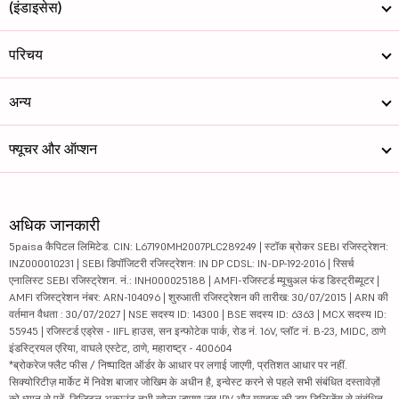
(इंडाइसेस)
परिचय
अन्य
फ्यूचर और ऑप्शन
अधिक जानकारी
5paisa कैपिटल लिमिटेड. CIN: L67190MH2007PLC289249 | स्टॉक ब्रोकर SEBI रजिस्ट्रेशन:
INZ000010231 | SEBI डिपॉजिटरी रजिस्ट्रेशन: IN DP CDSL: IN-DP-192-2016 | रिसर्च
एनालिस्ट SEBI रजिस्ट्रेशन. नं.: INH000025188 | AMFI-रजिस्टर्ड म्यूचुअल फंड डिस्ट्रीब्यूटर |
AMFI रजिस्ट्रेशन नंबर: ARN-104096 | शुरुआती रजिस्ट्रेशन की तारीख: 30/07/2015 | ARN की
वर्तमान वैधता : 30/07/2027 | NSE सदस्य ID: 14300 | BSE सदस्य ID: 6363 | MCX सदस्य ID:
55945 | रजिस्टर्ड एड्रेस - IIFL हाउस, सन इन्फोटेक पार्क, रोड नं. 16V, प्लॉट नं. B-23, MIDC, ठाणे
इंडस्ट्रियल एरिया, वाघले एस्टेट, ठाणे, महाराष्ट्र - 400604
*ब्रोकरेज फ्लैट फीस / निष्पादित ऑर्डर के आधार पर लगाई जाएगी, प्रतिशत आधार पर नहीं.
सिक्योरिटीज़ मार्केट में निवेश बाजार जोखिम के अधीन है, इन्वेस्ट करने से पहले सभी संबंधित दस्तावेज़ों
को ध्यान से पढ़ें. डिजिटल अकाउंट तभी खोला जाएगा जब IPV और ग्राहक की ड्यू डिलिजेंस से संबंधित