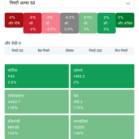
निफ्टी अल्फा 50
-5%
-5%
-2%
-0.5%
0.5%
2%
5%
और नीचे
को
को
को
को
को
और अधिक
-2%
-0.5%
0.5%
2%
5%
और देखें
निफ्टी 50
बैंक निफ्टी
सेंसेक्स
निफ्टी 100
फिन निफ्टी
फोर्टिस
एथेनर्ज
943
1482.3
2.5%
2%
टीवीएसमोटर
भेल
4452.7
415.2
1.78%
1.73%
इंडियनबी
पावरइंडिया
889.85
32335
1.36%
1.36%