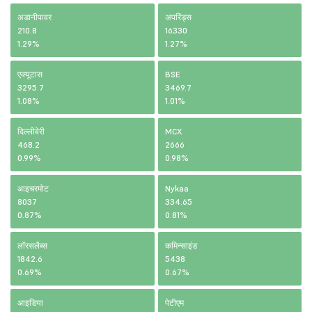
अडानीपावर
अपरिंड्स
210.8
16330
1.29%
1.27%
एक्यूटास
BSE
3295.7
3469.7
1.08%
1.01%
दिल्लीवेरी
MCX
468.2
2666
0.99%
0.98%
आइचरमोट
Nykaa
8037
334.65
0.87%
0.81%
लॉरसलैब्स
कमिन्साइंड
1842.6
5438
0.69%
0.67%
आइडिया
पेटीएम