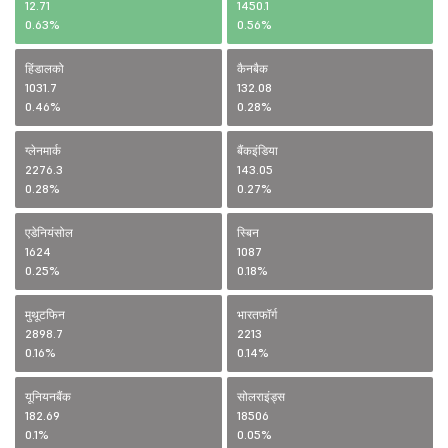
12.71
1450.1
0.63%
0.56%
हिंडालको
कैनबैक
1031.7
132.08
0.46%
0.28%
ग्लेनमार्क
बैंकइंडिया
2276.3
143.05
0.28%
0.27%
एडेनियंसोल
स्बिन
1624
1087
0.25%
0.18%
मुथूटफिन
भारतफॉर्ग
2898.7
2213
0.16%
0.14%
यूनियनबैंक
सोलराइंड्स
182.69
18506
0.1%
0.05%