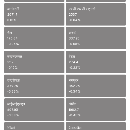
आनंदराठी
एच डी एफ सी ए एम सी
2071.7
2537
0.01%
-0.04%
सैल
करुर्व्य
176.64
337.25
-0.06%
-0.08%
एमएफएसएल
वेडल
1517
274.4
-0.12%
-0.22%
राष्ट्रीयता
मणप्पुरम
379.75
362.75
-0.33%
-0.34%
आईआईएफएल
औबैंक
607.05
1082.7
-0.38%
-0.45%
रेडिको
फेडरलबैंक