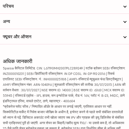
परिचय
अन्य
फ्यूचर और ऑप्शन
अधिक जानकारी
5paisa कैपिटल लिमिटेड. CIN: L67190MH2007PLC289249 | स्टॉक ब्रोकर SEBI रजिस्ट्रेशन:
INZ000010231 | SEBI डिपॉजिटरी रजिस्ट्रेशन: IN DP CDSL: IN-DP-192-2016 | रिसर्च
एनालिस्ट SEBI रजिस्ट्रेशन. नं.: INH000025188 | AMFI-रजिस्टर्ड म्यूचुअल फंड डिस्ट्रीब्यूटर |
AMFI रजिस्ट्रेशन नंबर: ARN-104096 | शुरुआती रजिस्ट्रेशन की तारीख: 30/07/2015 | ARN की
वर्तमान वैधता : 30/07/2027 | NSE सदस्य ID: 14300 | BSE सदस्य ID: 6363 | MCX सदस्य ID:
55945 | रजिस्टर्ड एड्रेस - IIFL हाउस, सन इन्फोटेक पार्क, रोड नं. 16V, प्लॉट नं. B-23, MIDC, ठाणे
इंडस्ट्रियल एरिया, वाघले एस्टेट, ठाणे, महाराष्ट्र - 400604
*ब्रोकरेज फ्लैट फीस / निष्पादित ऑर्डर के आधार पर लगाई जाएगी, प्रतिशत आधार पर नहीं.
सिक्योरिटीज़ मार्केट में निवेश बाजार जोखिम के अधीन है, इन्वेस्ट करने से पहले सभी संबंधित दस्तावेज़ों
को ध्यान से पढ़ें. डिजिटल अकाउंट तभी खोला जाएगा जब IPV और ग्राहक की ड्यू डिलिजेंस से संबंधित
सभी प्रक्रियाएं पूरी हो जाएंगी. अगर शेयर का बिक्री/खरीद मूल्य ₹10/- या उससे कम है, तो अधिकतम
25 पैसे प्रति शेयर ब्रोकरेज वसूला जा सकता है. ब्रोकरेज SEBI द्वारा निर्धारित सीमा से अधिक नहीं