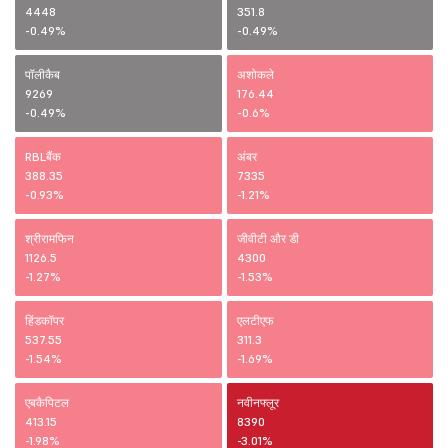
4448
351.8
-0.49%
-0.49%
पॉलीकैब
अशोकले
9269
176.44
-0.49%
-0.6%
RBLबैंक
अंबर
388.35
7335
-0.93%
-1.21%
श्रीरामफिन
जीवीटी और डी
1126.5
4300
-1.27%
-1.53%
हिंडकॉपर
एलटीएफ
537.55
311.3
-1.54%
-1.69%
एबकैपिटल
नवीनफ्लूर
413.15
8390
-1.98%
-3.01%