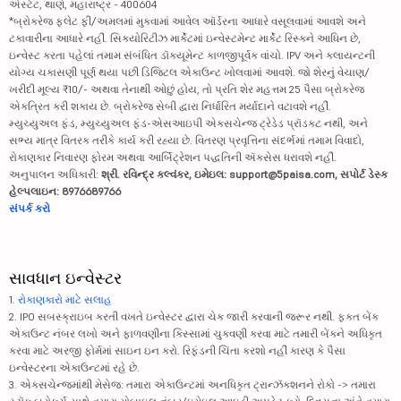
એસ્ટેટ, થાણે, મહારાષ્ટ્ર - 400604
*બ્રોકરેજ ફ્લેટ ફી/અમલમાં મુકવામાં આવેલ ઑર્ડરના આધારે વસૂલવામાં આવશે અને
ટકાવારીના આધારે નહીં. સિક્યોરિટીઝ માર્કેટમાં ઇન્વેસ્ટમેન્ટ માર્કેટ રિસ્કને આધિન છે,
ઇન્વેસ્ટ કરતા પહેલાં તમામ સંબંધિત ડૉક્યૂમેન્ટ કાળજીપૂર્વક વાંચો. IPV અને ક્લાયન્ટની
યોગ્ય ચકાસણી પૂર્ણ થયા પછી ડિજિટલ એકાઉન્ટ ખોલવામાં આવશે. જો શેરનું વેચાણ/
ખરીદી મૂલ્ય ₹10/- અથવા તેનાથી ઓછું હોય, તો પ્રતિ શેર મહત્તમ 25 પૈસા બ્રોકરેજ
એકત્રિત કરી શકાય છે. બ્રોકરેજ સેબી દ્વારા નિર્ધારિત મર્યાદાને વટાવશે નહીં.
મ્યુચ્યુઅલ ફંડ, મ્યુચ્યુઅલ ફંડ-એસઆઇપી એક્સચેન્જ ટ્રેડેડ પ્રૉડક્ટ નથી, અને
સભ્ય માત્ર વિતરક તરીકે કાર્ય કરી રહ્યા છે. વિતરણ પ્રવૃત્તિના સંદર્ભમાં તમામ વિવાદો,
રોકાણકાર નિવારણ ફોરમ અથવા આર્બિટ્રેશન પદ્ધતિની ઍક્સેસ ધરાવશે નહીં.
અનુપાલન અધિકારી:
શ્રી. રવિન્દ્ર કલ્વંકર, ઇમેઇલ: support@5paisa.com, સપોર્ટ ડેસ્ક
હેલ્પલાઇન: 8976689766
સંપર્ક કરો
સાવધાન ઇન્વેસ્ટર
1.
રોકાણકારો માટે સલાહ
2. IPO સબસ્ક્રાઇબ કરતી વખતે ઇન્વેસ્ટર દ્વારા ચેક જારી કરવાની જરૂર નથી. ફક્ત બેંક
એકાઉન્ટ નંબર લખો અને ફાળવણીના કિસ્સામાં ચુકવણી કરવા માટે તમારી બેંકને અધિકૃત
કરવા માટે અરજી ફોર્મમાં સાઇન ઇન કરો. રિફંડની ચિંતા કરશો નહીં કારણ કે પૈસા
ઇન્વેસ્ટરના એકાઉન્ટમાં રહે છે.
3. એક્સચેન્જમાંથી મેસેજ: તમારા એકાઉન્ટમાં અનધિકૃત ટ્રાન્ઝૅક્શનને રોકો -> તમારા