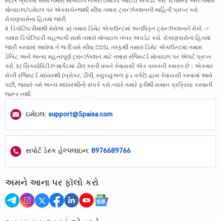
સ્ટૉક બ્રોકર્સ સાથે તમારા મોબાઇલ નંબર/ઇમેઇલ આઇડી અપડેટ કરો. દિવસના અંતે તમારા
મોબાઇલ/ઇમેઇલ પર એક્સચેન્જથી સીધા તમારા ટ્રાન્ઝૅક્શનની માહિતી પ્રાપ્ત કરો.
રોકાણકારોના હિતમાં જારી.
4. ડિપોઝિટરીમાંથી મેસેજ: a) તમારા ડિમેટ એકાઉન્ટમાં અનધિકૃત ટ્રાન્ઝૅક્શનને રોકો ->
તમારા ડિપોઝિટરી સહભાગી સાથે તમારો મોબાઇલ નંબર અપડેટ કરો. રોકાણકારોના હિતમાં
જારી કરવામાં આવેલા તે જ દિવસે સીધા CDSL તરફથી તમારા ડિમેટ એકાઉન્ટમાં તમામ
ડેબિટ અને અન્ય મહત્વપૂર્ણ ટ્રાન્ઝૅક્શન માટે તમારા રજિસ્ટર્ડ મોબાઇલ પર ઍલર્ટ પ્રાપ્ત
કરો. b) સિક્યોરિટીઝ માર્કેટમાં ડીલ કરતી વખતે કેવાયસી એક વખતની કસરત છે - એકવાર
સેબી રજિસ્ટર્ડ મધ્યસ્થી (બ્રોકર, ડીપી, મ્યુચ્યુઅલ ફંડ વગેરે) દ્વારા કેવાયસી કરવામાં આવે
પછી, જ્યારે તમે અન્ય મધ્યસ્થીનો સંપર્ક કરો ત્યારે તમારે ફરીથી સમાન પ્રક્રિયા કરવાની
જરૂર નથી.
ઇમેઇલ:
support@5paisa.com
સપોર્ટ ડેસ્ક હેલ્પલાઇન:
8976689766
અમને આના પર ફૉલો કરો