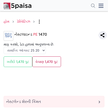
હોમ
ડેરિવેટિવ્ઝ
નેસ્ટલાઇન્ડ
PE
1470
માફ કરશો, ડેટા હાલમાં અનુપલબ્ધ છે.
ખરીદો 1,470 પુટ
વેચાણ 1,470 પુટ
નેસ્ટલેન્ડ શેરની કિંમત