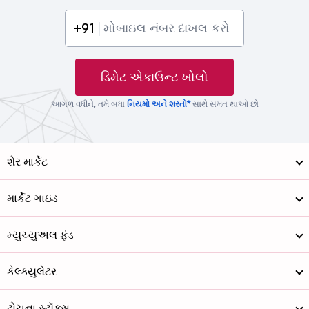
+91
ડિમેટ એકાઉન્ટ ખોલો
આગળ વધીને, તમે બધા
નિયમો અને શરતો*
સાથે સંમત થાઓ છો
શેર માર્કેટ
માર્કેટ ગાઇડ
મ્યુચ્યુઅલ ફંડ
કેલ્ક્યુલેટર
ટોચના સ્ટૉક્સ