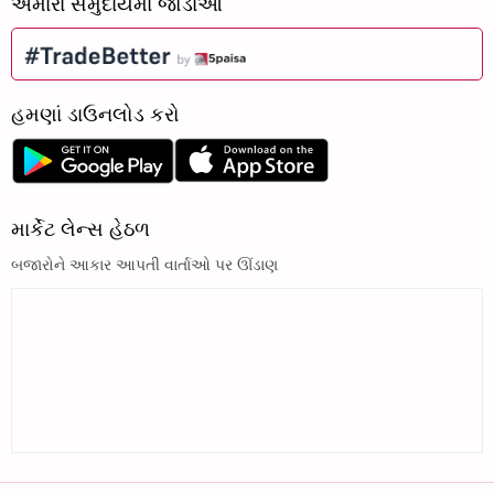
અમારા સમુદાયમાં જોડાઓ
હમણાં ડાઉનલોડ કરો
માર્કેટ લેન્સ હેઠળ
બજારોને આકાર આપતી વાર્તાઓ પર ઊંડાણ