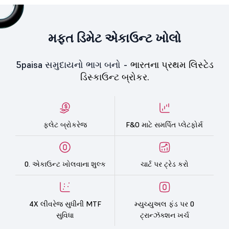
મફત ડિમેટ એકાઉન્ટ ખોલો
5paisa સમુદાયનો ભાગ બનો -
ભારતના પ્રથમ લિસ્ટેડ
ડિસ્કાઉન્ટ બ્રોકર.
ફ્લેટ બ્રોકરેજ
F&O માટે સમર્પિત પ્લેટફોર્મ
0. એકાઉન્ટ ખોલવાના શુલ્ક
ચાર્ટ પર ટ્રેડ કરો
4X લીવરેજ સુધીની MTF
મ્યુચ્યુઅલ ફંડ પર 0
સુવિધા
ટ્રાન્ઝૅક્શન ખર્ચ