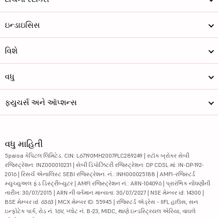
ઇન્ડાઇસિસ
વિશે
વધુ
ફ્યુચર્સ અને ઑપ્શન્સ
વધુ માહિતી
5paisa કેપિટલ લિમિટેડ. CIN: L67190MH2007PLC289249 | સ્ટૉક બ્રોકર સેબી
રજિસ્ટ્રેશન: INZ000010231 | સેબી ડિપોઝિટરી રજિસ્ટ્રેશન: DP CDSL માં: IN-DP-192-
2016 | રિસર્ચ એનાલિસ્ટ SEBI રજિસ્ટ્રેશન. નં.: INH000025188 | AMFI-રજિસ્ટર્ડ
મ્યુચ્યુઅલ ફંડ ડિસ્ટ્રીબ્યુટર | AMFI રજિસ્ટ્રેશન નં.: ARN-104096 | પ્રારંભિક નોંધણીની
તારીખ: 30/07/2015 | ARN ની વર્તમાન માન્યતા: 30/07/2027 | NSE મેમ્બર id: 14300 |
BSE મેમ્બર id: 6363 | MCX મેમ્બર ID: 55945 | રજિસ્ટર્ડ ઍડ્રેસ - IIFL હાઉસ, સન
ઇન્ફોટેક પાર્ક, રોડ નં. 16V, પ્લોટ નં. B-23, MIDC, થાણે ઇન્ડસ્ટ્રિયલ એરિયા, વાઘલે