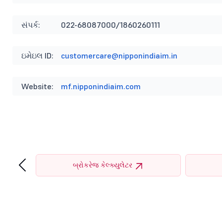
સંપર્ક:
022-68087000/1860260111
ઇમેઇલ ID:
customercare@nipponindiaim.in
Website:
mf.nipponindiaim.com
‹
ર
બ્રોકરેજ કેલ્ક્યુલેટર