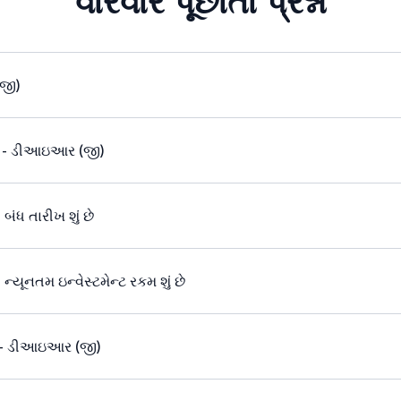
વારંવાર પૂછાતા પ્રશ્નો
(જી)
 છે - ડીઆઇઆર (જી)
ંધ તારીખ શું છે
્યૂનતમ ઇન્વેસ્ટમેન્ટ રકમ શું છે
ામ - ડીઆઇઆર (જી)