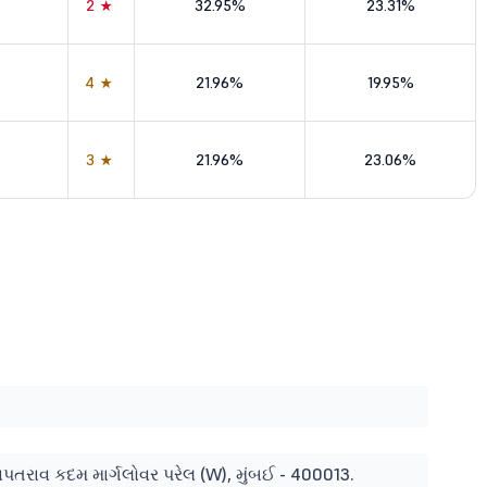
2★
32.95%
23.31%
4★
21.96%
19.95%
3★
21.96%
23.06%
ગણપતરાવ કદમ માર્ગલોવર પરેલ (W), મુંબઈ - 400013.