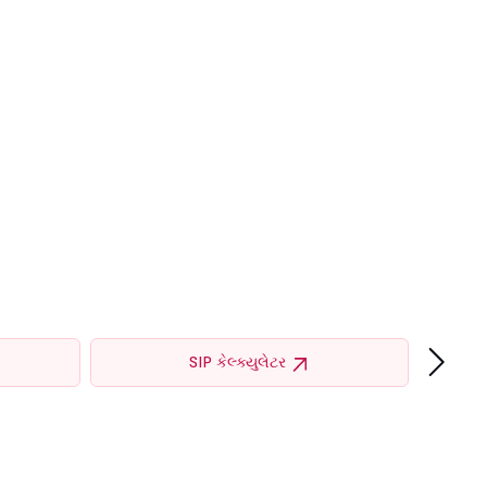
›
SIP કેલ્ક્યુલેટર