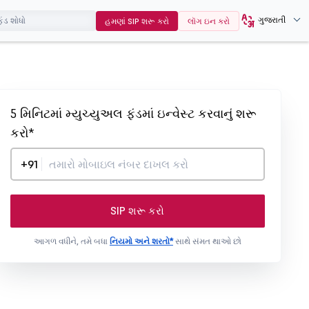
ગુજરાતી
હમણાં SIP શરૂ કરો
લૉગ ઇન કરો
5 મિનિટમાં મ્યુચ્યુઅલ ફંડમાં ઇન્વેસ્ટ કરવાનું શરૂ
કરો*
+91
SIP શરૂ કરો
આગળ વધીને, તમે બધા
નિયમો અને શરતો*
સાથે સંમત થાઓ છો