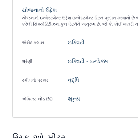
યોજનાનો ઉદ્દેશ
યોજનાનો ઇન્વેસ્ટમેન્ટ ઉદ્દેશ ઇન્વેસ્ટમેન્ટ રિટર્ન પ્રદાન કરવાનો છે જ
કરેલી સિક્યોરિટીઝના કુલ રિટર્નને અનુરૂપ છે. જો કે, કોઈ ખાતરી ન
ઇક્વિટી
એસેટ ક્લાસ
ઇક્વિટી - ઇન્ડેક્સ
શ્રેણી
વૃદ્ધિ
સ્કીમનો પ્રકાર
શૂન્ય
એક્ઝિટ લોડ (%)
રિસ્ક-ઓ-મીટર