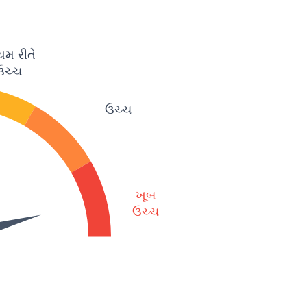
યમ રીતે
ઉચ્ચ
ઉચ્ચ
ખૂબ
ઉચ્ચ