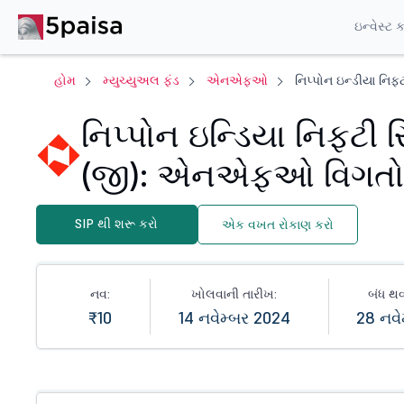
ઇન્વેસ્ટ 
હોમ
મ્યુચ્યુઅલ ફંડ
એનએફઓ
નિપ્પોન ઇન્ડીયા નિફ
નિપ્પોન ઇન્ડિયા નિફ્ટી ર
(જી): એનએફઓ વિગતો
SIP થી શરૂ કરો
એક વખત રોકાણ કરો
નવ:
ખોલવાની તારીખ:
બંધ થવ
₹10
14 નવેમ્બર 2024
28 નવે