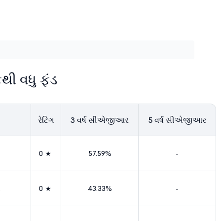
થી વધુ ફંડ
રેટિંગ
3
વર્ષ સીએજીઆર
5
વર્ષ સીએજીઆર
0★
57.59%
-
થ
0★
43.33%
-