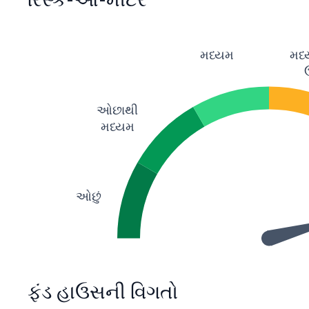
મધ્યમ
મધ્
ઓછાથી
મધ્યમ
ઓછું
ફંડ હાઉસની વિગતો