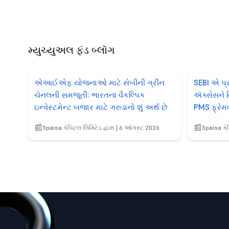
મ્યુચ્યુઅલ ફંડ બ્લૉગ
એઆઈએફ યોજનાઓ માટે સેબીની ગ્રીન
SEBI એ પ્ર
ચેનલની સમજૂતીઃ ભારતના વૈકલ્પિક
ઍક્સેસને વ
ઇન્વેસ્ટમેન્ટ બજાર માટે ગરુડાનો શું અર્થ છે
PMS ફ્રેમવર
5paisa કેપિટલ લિમિટેડ દ્વારા | 6 ઑગસ્ટ 2026
5paisa કેપ