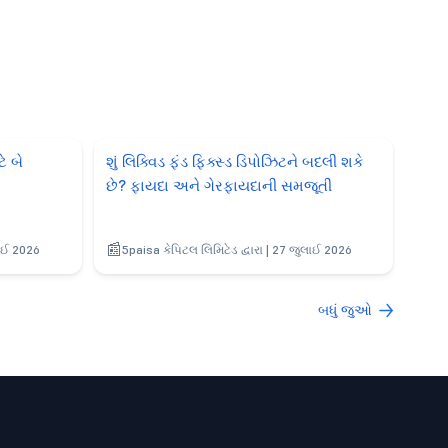
ે બે
શું લિક્વિડ ફંડ ફિક્સ્ડ ડિપોઝિટને બદલી શકે
છે? ફાયદા અને ગેરફાયદાની સમજૂતી
લાઈ 2026
5paisa કેપિટલ લિમિટેડ દ્વારા | 27 જુલાઈ 2026
બધું જુઓ