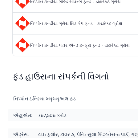
નિપ્પોન ઇન્ડીયા ગોલ્ડ સેવિન્ગ ફન્ડ - ડાયરેક્ટ ગ્રોથ
નિપ્પોન ઇન્ડીયા ગ્રોથ મિડ કેપ ફન્ડ - ડાયરેક્ટ ગ્રોથ
નિપ્પોન ઇન્ડીયા પાવર એન્ડ ઇન્ફ્રા ફન્ડ - ડાયરેક્ટ ગ્રોથ
ફંડ હાઉસના સંપર્કની વિગતો
નિપ્પોન ઇન્ડિયા મ્યુચ્યુઅલ ફંડ
એયુએમ:
767,506 કરોડ
ઍડ્રેસ:
4th ફ્લોર, ટાવર A, પેનિન્સુલા બિઝનેસ-s પાર્ક, 