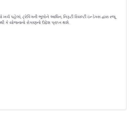
ે ખર્ચ પહેલાં, ટ્રેકિંગની ભૂલોને આધિન, નિફ્ટી રિયલ્ટી ઇન્ડેક્સ દ્વારા રજૂ
થી કે યોજનાનો રોકાણનો ઉદ્દેશ પ્રાપ્ત થશે.