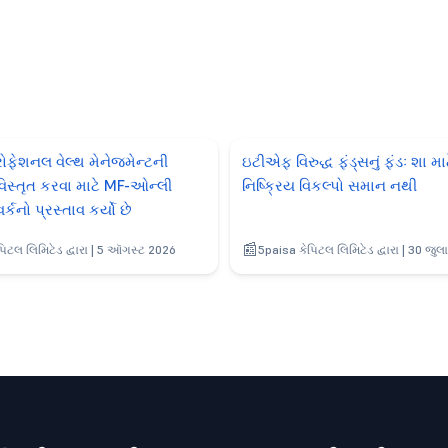
ોફેશનલ વેલ્થ મેનેજમેન્ટની
ઇટીએફ વિરુદ્ધ ફંડ્સનું ફંડઃ શા માટ
િસ્તૃત કરવા માટે MF-ઓન્લી
નિષ્ક્રિય વિકલ્પો સમાન નથી
્કનો પ્રસ્તાવ કર્યો છે
િટલ લિમિટેડ દ્વારા | 5 ઑગસ્ટ 2026
5paisa કેપિટલ લિમિટેડ દ્વારા | 30 જુ