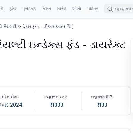
કરો
ટ્રેડ
પ્રૉડક્ટ
કિંમત
માર્કેટ
શીખો
પાર્ટનર
્ટી રિયલટી ઇન્ડેક્સ ફન્ડ - ડીઆઇઆર ( જિ )
િયલ્ટી ઇન્ડેક્સ ફંડ - ડાયરેક્ટ
ાની તારીખ:
ન્યૂનતમ રકમ:
ન્યૂનતમ SIP:
મ્બર 2024
₹1000
₹100