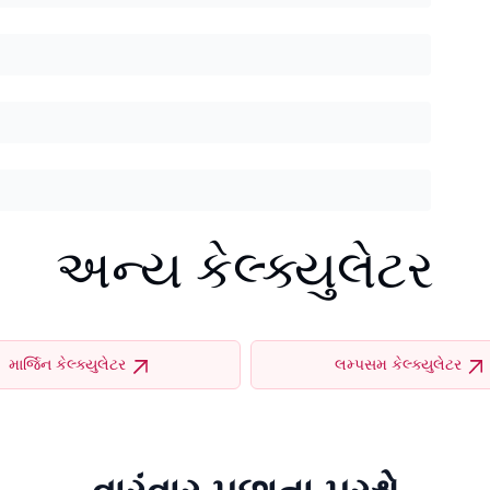
અન્ય કેલ્ક્યુલેટર
માર્જિન કેલ્ક્યુલેટર
લમ્પસમ કેલ્ક્યુલેટર