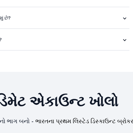
ં છે?
?
િમેટ એકાઉન્ટ ખોલો
યનો ભાગ બનો -
ભારતના પ્રથમ લિસ્ટેડ ડિસ્કાઉન્ટ બ્રોકર