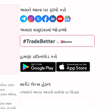
અમને આના પર ફૉલો કરો
અમારા સમુદાયમાં જોડાઓ
હમણાં ડાઉનલોડ કરો
માર્કેટ લેન્સ હેઠળ
ાલિસ્ટ SEBI
્યતા:
બજારોને આકાર આપતી વાર્તાઓ પર ઊંડાણ
્ટ્રિયલ એરિયા,
હેલાં તમામ
હોય, તો પ્રતિ