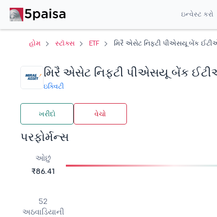
ઇન્વેસ્ટ કરો
હોમ
સ્ટૉક્સ
ETF
મિરૈ એસેટ નિફ્ટી પીએસયૂ બેંક ઈટ
મિરૈ એસેટ નિફ્ટી પીએસયૂ બેંક ઈટ
ઇક્વિટી
ખરીદો
વેચો
પરફોર્મન્સ
ઓછું
₹86.41
52
અઠવાડિયાની