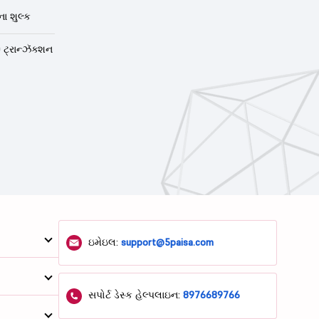
ા શુલ્ક
 ટ્રાન્ઝૅક્શન
ઇમેઇલ:
support@5paisa.com
સપોર્ટ ડેસ્ક હેલ્પલાઇન:
8976689766