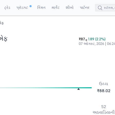
ટ્રેડ
પ્રૉડક્ટ
કિંમત
માર્કેટ
શીખો
પાર્ટનર
ીએફ
ીએફ
₹87.
1.89 (2.2%)
9
07 ઓગસ્ટ, 2026 | 06:2
ઉચ્ચ
₹88.02
52
અઠવાડિયાની