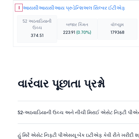
આયસીઆયસીઆય પ્રુડેન્શિઅલ સિલ્વર ઈટીએફ
I
52 અઠવાડિયાની
બજાર કિંમત
વૉલ્યુમ
ઉચ્ચ
223.91
(0.70%)
179368
374.51
વારંવાર પૂછાતા પ્રશ્નો
52-અઠવાડિયાની ઉચ્ચ અને નીચી મિરાઈ એસેટ નિફ્ટી પીએસય
હું મિરૈ એસેટ નિફ્ટી પીએસયૂ બેંક ઇટીએફ કેવી રીતે ખરીદી શક