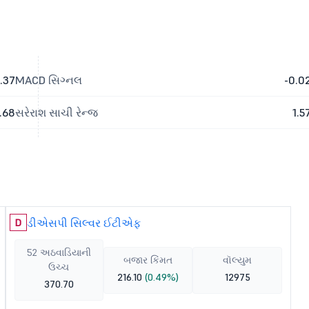
.37
MACD સિગ્નલ
-0.0
.68
સરેરાશ સાચી રેન્જ
1.5
ડીએસપી સિલ્વર ઈટીએફ
D
52 અઠવાડિયાની
બજાર કિંમત
વૉલ્યુમ
ઉચ્ચ
216.10
(0.49%)
12975
370.70