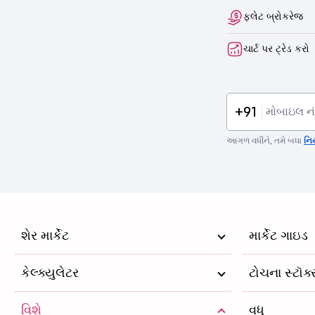
ફ્લેટ બ્રોકરેજ
ચાર્ટ પર ટ્રેડ કરો
+91
આગળ વધીને, તમે બધા
નિ
શેર માર્કેટ
માર્કેટ ગાઇડ
કેલ્ક્યુલેટર
ટોચના સ્ટૉક
વિશે
વધુ