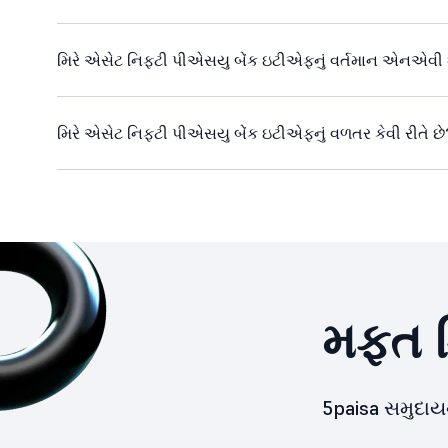
મિરે એસેટ નિફ્ટી પીએસયુ બેંક ઇટીએફનું વર્તમાન એનએવી શુ
મિરે એસેટ નિફ્ટી પીએસયુ બેંક ઇટીએફનું વળતર કેવી રીતે છે
મફત ડ
5paisa સમુદા