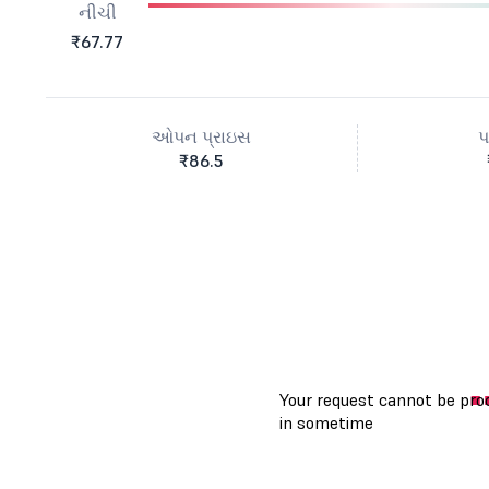
નીચી
₹67.77
ઓપન પ્રાઇસ
પ
₹86.5