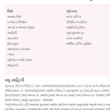
વિશે
પ્રૉડક્ટ
અમારા વિશે
સ્ટૉક ટ્રેડિંગ
ઇન્વેસ્ટર રિલેશન
ડેરિવેટિવ્ઝ ટ્રેડિંગ
અલ્ગો કન્વેન્શન 2026
કૉમોડિટી ટ્રેડિંગ
કારકિર્દી
મ્યુચ્યુઅલ ફંડ
સાઇટમેપ
સ્ટૉક સ્ક્રીનર
ફિનસ્કૂલ
માર્જિન ટ્રેડિંગ સુવિધા
ઑપ્શન્સ કન્વેન્શન
બ્લૉગ
યૂનિયન બજેટ 2026
જાહેરાતો
વધુ માહિતી
5paisa કેપિટલ લિમિટેડ. CIN: L67190MH2007PLC289249 | સ્ટૉક બ્રોકર સેબી રજિસ્ટ્રેશ
રજિસ્ટ્રેશન. નં.: INH000025188 | AMFI-રજિસ્ટર્ડ મ્યુચ્યુઅલ ફંડ ડિસ્ટ્રીબ્યુટર | AMFI
30/07/2027 | NSE મેમ્બર id: 14300 | BSE મેમ્બર id: 6363 | MCX મેમ્બર ID: 55945 | રજિસ
વાઘલે એસ્ટેટ, થાણે, મહારાષ્ટ્ર - 400604
*બ્રોકરેજ ફ્લેટ ફી/અમલમાં મુકવામાં આવેલ ઑર્ડરના આધારે વસૂલવામાં આવશે અને ટકાવારીના આ
સંબંધિત ડૉક્યૂમેન્ટ કાળજીપૂર્વક વાંચો. IPV અને ક્લાયન્ટની યોગ્ય ચકાસણી પૂર્ણ થયા 