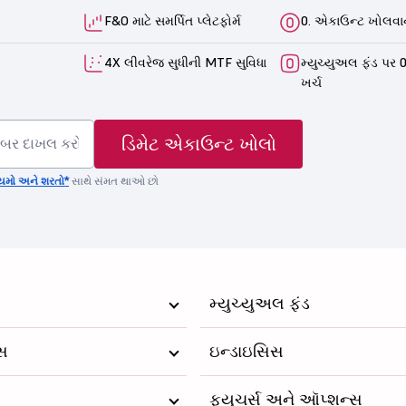
F&O માટે સમર્પિત પ્લેટફોર્મ
0. એકાઉન્ટ ખોલવાન
4X લીવરેજ સુધીની MTF સુવિધા
મ્યુચ્યુઅલ ફંડ પર 0
ખર્ચ
ડિમેટ એકાઉન્ટ ખોલો
યમો અને શરતો*
સાથે સંમત થાઓ છો
મ્યુચ્યુઅલ ફંડ
્સ
ઇન્ડાઇસિસ
ફ્યુચર્સ અને ઑપ્શન્સ