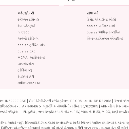
પ્લેટફોર્મ્સ
સેવાઓ
સ્કેલ્પર ટર્મિનલ
ડિમેટ એકાઉન્ટ ખોલો
વેબ પ્લેટફોર્મ
5paisa પાર્ટનર બનો
FnO360
5paisa અધિકૃત વ્યક્તિ
અલ્ગો ટ્રેડિન્ગ
બિન-વ્યક્તિગત એકાઉન્ટ
5paisa ટ્રેડિંગ એપ
5paisa EXE
MCP AI આસિસ્ટન્ટ
અલ્ગોસ્પેસ
ટ્રેડિંગ વ્યૂ
ડેવલપર API
ક્વૉન્ટ ટાવર EXE
ન: INZ000010231 | સેબી ડિપોઝિટરી રજિસ્ટ્રેશન: DP CDSL માં: IN-DP-192-2016 | રિસર્ચ એન
 રજિસ્ટ્રેશન નં.: ARN-104096 | પ્રારંભિક નોંધણીની તારીખ: 30/07/2015 | ARN ની વર્તમાન માન
્ટર્ડ ઍડ્રેસ - IIFL હાઉસ, સન ઇન્ફોટેક પાર્ક, રોડ નં. 16V, પ્લોટ નં. B-23, MIDC, થાણે ઇન્ડસ
ધારે નહીં. સિક્યોરિટીઝ માર્કેટમાં ઇન્વેસ્ટમેન્ટ માર્કેટ રિસ્કને આધિન છે, ઇન્વેસ્ટ કરતા પ
પછી ડિજિટલ એકાઉન્ટ ખોલવામાં આવશે. જો શેરનું વેચાણ/ખરીદી મૂલ્ય ₹10/- અથવા તેનાથી ઓછું 