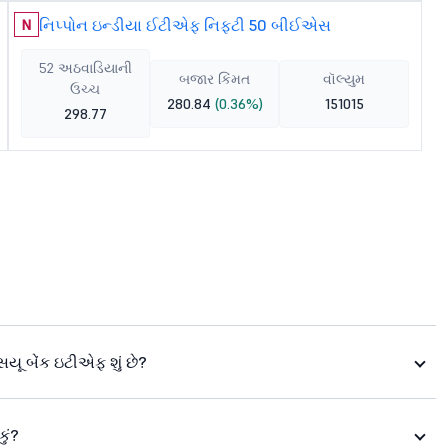
નિપ્પોન ઇન્ડીયા ઈટીએફ નિફ્ટી 50 બીઈએસ
N
52 અઠવાડિયાની
બજાર કિંમત
વૉલ્યુમ
ઉચ્ચ
280.84
(0.36%)
151015
298.77
ૂ બેંક ઇટીએફ શું છે?
ું?