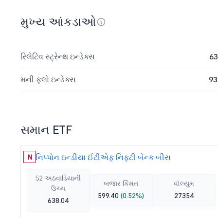
મુખ્ય આંકડાઓ
રિલેટિવ સ્ટ્રેન્થ ઇન્ડેક્સ
63
મની ફ્લો ઇન્ડેક્સ
93
સમાન ETF
નિપ્પોન ઇન્ડીયા ઈટીએફ નિફ્ટી બેન્ક બીસ
N
52 અઠવાડિયાની
બજાર કિંમત
વૉલ્યુમ
ઉચ્ચ
599.40
(0.52%)
27354
638.04