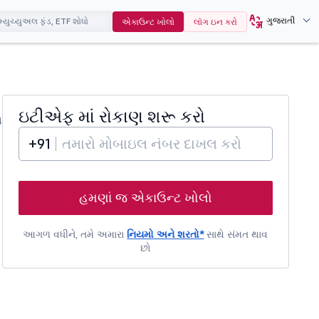
ગુજરાતી
એકાઉન્ટ ખોલો
લૉગ ઇન કરો
ઇટીએફ
માં રોકાણ શરૂ કરો
4
+91
હમણાં જ એકાઉન્ટ ખોલો
આગળ વધીને, તમે અમારા
નિયમો અને શરતો*
સાથે સંમત થાવ
છો