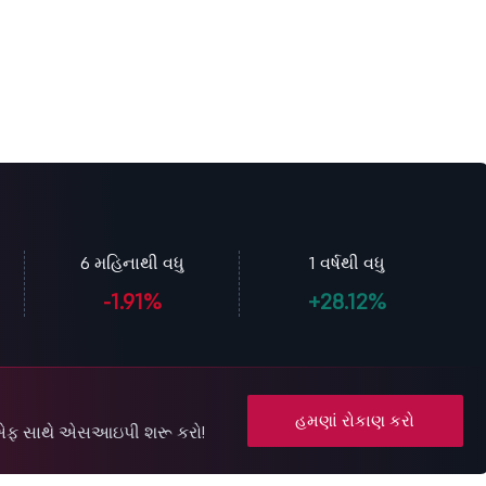
6 મહિનાથી વધુ
1 વર્ષથી વધુ
-1.91%
+28.12%
હમણાં રોકાણ કરો
ઇટીએફ સાથે એસઆઇપી શરૂ કરો!