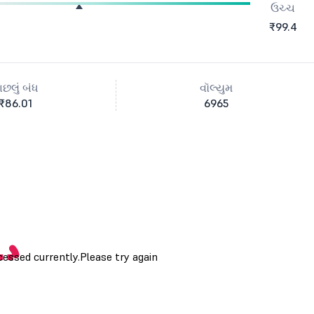
ઉચ્ચ
₹99.4
ાછલું બંધ
વૉલ્યુમ
₹86.01
6965