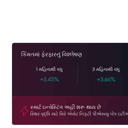
કિંમતમાં ફેરફારનું વિશ્લેષણ
1 મહિનાથી વધુ
3 મહિનાથી વધુ
+3.45%
+3.66%
સ્માર્ટ ઇન્વેસ્ટિંગ અહીં શરૂ થાય છે
સ્થિર વૃદ્ધિ માટે મિરે એસેટ નિફ્ટી પીએસયુ બેંક 