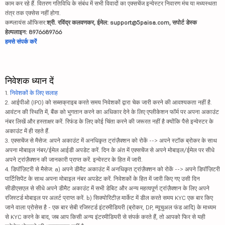
काम कर रहे हैं. वितरण गतिविधि के संबंध में सभी विवादों का एक्सचेंज इन्वेस्टर निवारण मंच या मध्यस्थता
तंत्र तक एक्सेस नहीं होगा.
कम्प्लायंस ऑफिसर:
श्री. रविंद्र कलवणकर, ईमेल: support@5paisa.com, सपोर्ट डेस्क
हेल्पलाइन: 8976689766
हमसे संपर्क करें
निवेशक ध्यान दें
1.
निवेशकों के लिए सलाह
2. आईपीओ (IPO) को सब्सक्राइब करते समय निवेशकों द्वारा चेक जारी करने की आवश्यकता नहीं है.
आवंटन की स्थिति में, बैंक को भुगतान करने का अधिकार देने के लिए एप्लीकेशन फॉर्म पर अपना अकाउंट
नंबर लिखें और हस्ताक्षर करें. रिफंड के लिए कोई चिंता करने की जरूरत नहीं है क्योंकि पैसे इन्वेस्टर के
अकाउंट में ही रहते हैं.
3. एक्सचेंज से मैसेज: अपने अकाउंट में अनधिकृत ट्रांज़ैक्शन को रोकें --> अपने स्टॉक ब्रोकर के साथ
अपना मोबाइल नंबर/ईमेल आईडी अपडेट करें. दिन के अंत में एक्सचेंज से अपने मोबाइल/ईमेल पर सीधे
अपने ट्रांज़ैक्शन की जानकारी प्राप्त करें. इन्वेस्टर के हित में जारी.
4. डिपॉज़िटरी से मैसेज: a) अपने डीमैट अकाउंट में अनधिकृत ट्रांज़ैक्शन को रोकें --> अपने डिपॉज़िटरी
पार्टिसिपेंट के साथ अपना मोबाइल नंबर अपडेट करें. निवेशकों के हित में जारी किए गए उसी दिन
सीडीएसएल से सीधे अपने डीमैट अकाउंट में सभी डेबिट और अन्य महत्वपूर्ण ट्रांज़ैक्शन के लिए अपने
रजिस्टर्ड मोबाइल पर अलर्ट प्राप्त करें. b) सिक्योरिटीज़ मार्केट में डील करते समय KYC एक बार किए
जाने वाला प्रोसेस है - एक बार सेबी रजिस्टर्ड इंटरमीडियरी (ब्रोकर, DP, म्यूचुअल फंड आदि) के माध्यम
से KYC करने के बाद, जब आप किसी अन्य इंटरमीडियरी से संपर्क करते हैं, तो आपको फिर से यही