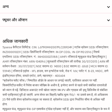
अन्य
फ्यूचर और ऑप्शन
अधिक जानकारी
5paisa कैपिटल लिमिटेड. CIN: L67190MH2007PLC289249 | स्टॉक ब्रोकर SEBI रजिस्ट्रेशन:
INZ000010231 | SEBI डिपॉजिटरी रजिस्ट्रेशन: IN DP CDSL: IN-DP-192-2016 | रिसर्च
एनालिस्ट SEBI रजिस्ट्रेशन. नं.: INH000025188 | AMFI-रजिस्टर्ड म्यूचुअल फंड डिस्ट्रीब्यूटर |
AMFI रजिस्ट्रेशन नंबर: ARN-104096 | शुरुआती रजिस्ट्रेशन की तारीख: 30/07/2015 | ARN की
वर्तमान वैधता : 30/07/2027 | NSE सदस्य ID: 14300 | BSE सदस्य ID: 6363 | MCX सदस्य ID:
55945 | रजिस्टर्ड एड्रेस - IIFL हाउस, सन इन्फोटेक पार्क, रोड नं. 16V, प्लॉट नं. B-23, MIDC, ठाणे
इंडस्ट्रियल एरिया, वाघले एस्टेट, ठाणे, महाराष्ट्र - 400604
*ब्रोकरेज फ्लैट फीस / निष्पादित ऑर्डर के आधार पर लगाई जाएगी, प्रतिशत आधार पर नहीं.
सिक्योरिटीज़ मार्केट में निवेश बाजार जोखिम के अधीन है, इन्वेस्ट करने से पहले सभी संबंधित दस्तावेज़ों
को ध्यान से पढ़ें. डिजिटल अकाउंट तभी खोला जाएगा जब IPV और ग्राहक की ड्यू डिलिजेंस से संबंधित
सभी प्रक्रियाएं पूरी हो जाएंगी. अगर शेयर का बिक्री/खरीद मूल्य ₹10/- या उससे कम है, तो अधिकतम
25 पैसे प्रति शेयर ब्रोकरेज वसूला जा सकता है. ब्रोकरेज SEBI द्वारा निर्धारित सीमा से अधिक नहीं
होगा.
म्यूचुअल फंड, म्यूचुअल फंड-SIP एक्सचेंज ट्रेडेड प्रोडक्ट नहीं हैं, और सदस्य बस डिस्ट्रीब्यूटर के रूप में