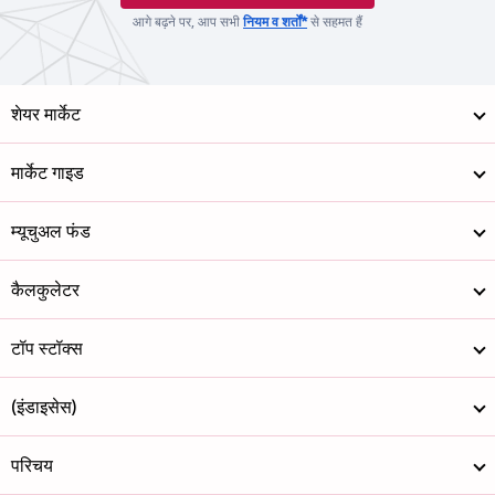
आगे बढ़ने पर, आप सभी
नियम व शर्तों*
से सहमत हैं
शेयर मार्केट
मार्केट गाइड
म्यूचुअल फंड
कैलकुलेटर
टॉप स्टॉक्स
(इंडाइसेस)
परिचय