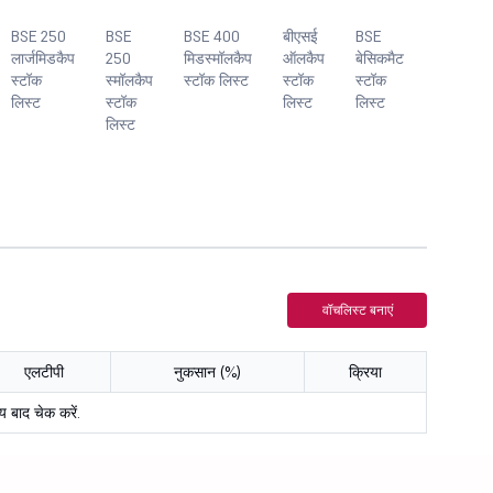
BSE 250
BSE
BSE 400
बीएसई
BSE
BSE
लार्जमिडकैप
250
मिडस्मॉलकैप
ऑलकैप
बेसिकमैट
भारत
स्टॉक
स्मॉलकैप
स्टॉक लिस्ट
स्टॉक
स्टॉक
22
लिस्ट
स्टॉक
लिस्ट
लिस्ट
स्टॉक
लिस्ट
लिस्ट
वॉचलिस्ट बनाएं
एलटीपी
नुकसान (%)
क्रिया
य बाद चेक करें.