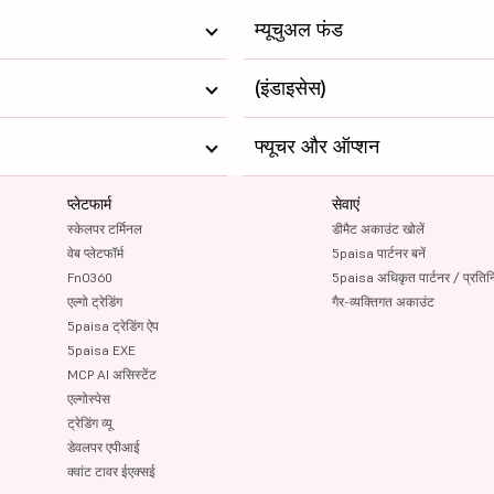
म्यूचुअल फंड
(इंडाइसेस)
फ्यूचर और ऑप्शन
प्लेटफार्म
सेवाएं
स्केलपर टर्मिनल
डीमैट अकाउंट खोलें
वेब प्लेटफॉर्म
5paisa पार्टनर बनें
FnO360
5paisa अधिकृत पार्टनर / प्रतिन
एल्गो ट्रेडिंग
गैर-व्यक्तिगत अकाउंट
5paisa ट्रेडिंग ऐप
5paisa EXE
MCP AI असिस्टेंट
एल्गोस्पेस
ट्रेडिंग व्यू
डेवलपर एपीआई
क्वांट टावर ईएक्सई