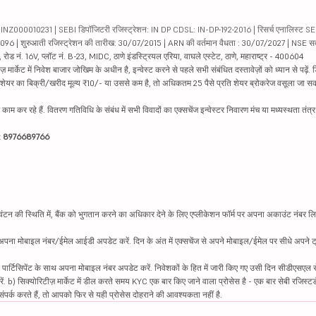
000010231 | SEBI डिपॉजिटरी रजिस्ट्रेशन: IN DP CDSL: IN-DP-192-2016 | रिसर्च एनालिस्ट SEBI 
04096 | शुरुआती रजिस्ट्रेशन की तारीख: 30/07/2015 | ARN की वर्तमान वैधता : 30/07/2027 | NSE स
ड नं. 16V, प्लॉट नं. B-23, MIDC, ठाणे इंडस्ट्रियल एरिया, वाघले एस्टेट, ठाणे, महाराष्ट्र - 400604
ार्केट में निवेश बाजार जोखिम के अधीन है, इन्वेस्ट करने से पहले सभी संबंधित दस्तावेज़ों को ध्यान से पढ़े
र शेयर का बिक्री/खरीद मूल्य ₹10/- या उससे कम है, तो अधिकतम 25 पैसे प्रति शेयर ब्रोकरेज वसूला जा सक
ें काम कर रहे हैं. वितरण गतिविधि के संबंध में सभी विवादों का एक्सचेंज इन्वेस्टर निवारण मंच या मध्यस्थता तंत
इन: 8976689766
न की स्थिति में, बैंक को भुगतान करने का अधिकार देने के लिए एप्लीकेशन फॉर्म पर अपना अकाउंट नंबर लिख
थ अपना मोबाइल नंबर/ईमेल आईडी अपडेट करें. दिन के अंत में एक्सचेंज से अपने मोबाइल/ईमेल पर सीधे अपने ट्
 पार्टिसिपेंट के साथ अपना मोबाइल नंबर अपडेट करें. निवेशकों के हित में जारी किए गए उसी दिन सीडीएसएल स
करें. b) सिक्योरिटीज़ मार्केट में डील करते समय KYC एक बार किए जाने वाला प्रोसेस है - एक बार सेबी रजिस्टर
पर्क करते हैं, तो आपको फिर से यही प्रोसेस दोहराने की आवश्यकता नहीं है.