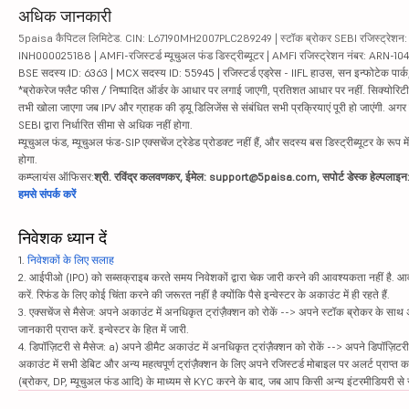
अधिक जानकारी
5paisa कैपिटल लिमिटेड. CIN: L67190MH2007PLC289249 | स्टॉक ब्रोकर SEBI रजिस्ट्रेशन: INZ
INH000025188 | AMFI-रजिस्टर्ड म्यूचुअल फंड डिस्ट्रीब्यूटर | AMFI रजिस्ट्रेशन नंबर: ARN-1
BSE सदस्य ID: 6363 | MCX सदस्य ID: 55945 | रजिस्टर्ड एड्रेस - IIFL हाउस, सन इन्फोटेक पार्क, रो
*ब्रोकरेज फ्लैट फीस / निष्पादित ऑर्डर के आधार पर लगाई जाएगी, प्रतिशत आधार पर नहीं. सिक्योरिटीज़ म
तभी खोला जाएगा जब IPV और ग्राहक की ड्यू डिलिजेंस से संबंधित सभी प्रक्रियाएं पूरी हो जाएंगी. अग
SEBI द्वारा निर्धारित सीमा से अधिक नहीं होगा.
म्यूचुअल फंड, म्यूचुअल फंड-SIP एक्सचेंज ट्रेडेड प्रोडक्ट नहीं हैं, और सदस्य बस डिस्ट्रीब्यूटर के रूप म
होगा.
कम्प्लायंस ऑफिसर:
श्री. रविंद्र कलवणकर, ईमेल: support@5paisa.com, सपोर्ट डेस्क हेल्पला
हमसे संपर्क करें
निवेशक ध्यान दें
1.
निवेशकों के लिए सलाह
2. आईपीओ (IPO) को सब्सक्राइब करते समय निवेशकों द्वारा चेक जारी करने की आवश्यकता नहीं है. आवंट
करें. रिफंड के लिए कोई चिंता करने की जरूरत नहीं है क्योंकि पैसे इन्वेस्टर के अकाउंट में ही रहते हैं.
3. एक्सचेंज से मैसेज: अपने अकाउंट में अनधिकृत ट्रांज़ैक्शन को रोकें --> अपने स्टॉक ब्रोकर के सा
जानकारी प्राप्त करें. इन्वेस्टर के हित में जारी.
4. डिपॉज़िटरी से मैसेज: a) अपने डीमैट अकाउंट में अनधिकृत ट्रांज़ैक्शन को रोकें --> अपने डिपॉज़िटरी
अकाउंट में सभी डेबिट और अन्य महत्वपूर्ण ट्रांज़ैक्शन के लिए अपने रजिस्टर्ड मोबाइल पर अलर्ट प्राप्त 
(ब्रोकर, DP, म्यूचुअल फंड आदि) के माध्यम से KYC करने के बाद, जब आप किसी अन्य इंटरमीडियरी से सं