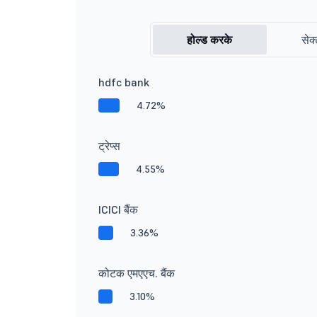
होल्ड करके
सेक्
hdfc bank
4.72%
ट्रेप्स
4.55%
ICICI बैंक
3.36%
कोटक एमएएच. बैंक
3.10%