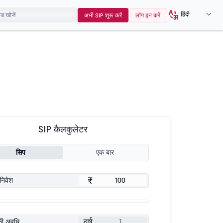
हिंदी
अभी SIP शुरू करें
लॉग इन करें
SIP कैलकुलेटर
सिप
एक बार
₹
निवेश
वर्ष
की अवधि