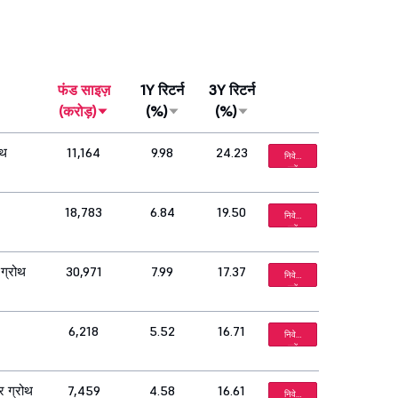
फंड साइज़
1Y रिटर्न
3Y रिटर्न
(करोड़)
(%)
(%)
ोथ
11,164
9.98
24.23
निवेश
करें
18,783
6.84
19.50
निवेश
करें
 ग्रोथ
30,971
7.99
17.37
निवेश
करें
6,218
5.52
16.71
निवेश
करें
र ग्रोथ
7,459
4.58
16.61
निवेश