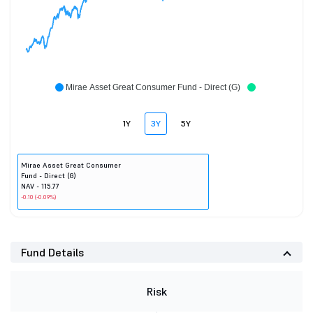
Mirae Asset Great Consumer Fund - Direct (G)
1Y
3Y
5Y
Mirae Asset Great Consumer
Fund - Direct (G)
NAV - 115.77
-0.10 (-0.09%)
Fund Details
Risk