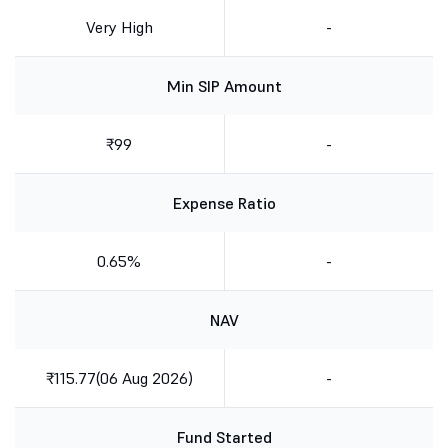
Very High
-
Min SIP Amount
₹99
-
Expense Ratio
0.65%
-
NAV
₹115.77(06 Aug 2026)
-
Fund Started