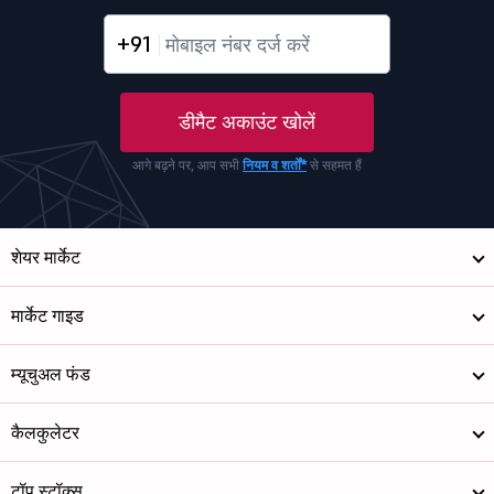
+91
डीमैट अकाउंट खोलें
आगे बढ़ने पर, आप सभी
नियम व शर्तों*
से सहमत हैं
शेयर मार्केट
मार्केट गाइड
म्यूचुअल फंड
कैलकुलेटर
टॉप स्टॉक्स