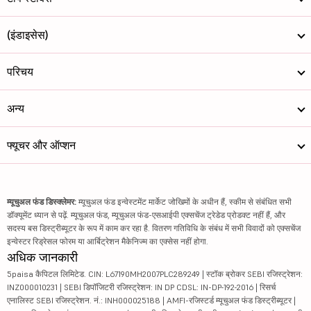
(इंडाइसेस)
परिचय
अन्य
फ्यूचर और ऑप्शन
म्यूचुअल फंड डिस्क्लेमर:
म्यूचुअल फंड इन्वेस्टमेंट मार्केट जोखिमों के अधीन हैं, स्कीम से संबंधित सभी
डॉक्यूमेंट ध्यान से पढ़ें. म्यूचुअल फंड, म्यूचुअल फंड-एसआईपी एक्सचेंज ट्रेडेड प्रोडक्ट नहीं हैं, और
सदस्य बस डिस्ट्रीब्यूटर के रूप में काम कर रहा है. वितरण गतिविधि के संबंध में सभी विवादों को एक्सचेंज
इन्वेस्टर रिड्रेसल फोरम या आर्बिट्रेशन मैकेनिज्म का एक्सेस नहीं होगा.
अधिक जानकारी
5paisa कैपिटल लिमिटेड. CIN: L67190MH2007PLC289249 | स्टॉक ब्रोकर SEBI रजिस्ट्रेशन:
INZ000010231 | SEBI डिपॉजिटरी रजिस्ट्रेशन: IN DP CDSL: IN-DP-192-2016 | रिसर्च
एनालिस्ट SEBI रजिस्ट्रेशन. नं.: INH000025188 | AMFI-रजिस्टर्ड म्यूचुअल फंड डिस्ट्रीब्यूटर |