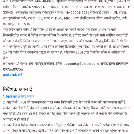
AMFI रजिस्ट्रेशन नंबर: ARN-104096 | शुरुआती रजिस्ट्रेशन की तारीख: 30/07/2015 | ARN की
वर्तमान वैधता : 30/07/2027 | NSE सदस्य ID: 14300 | BSE सदस्य ID: 6363 | MCX सदस्य ID:
55945 | इन्वेस्टमेंट एडवाइज़र रजिस्ट्रेशन नंबर: INA000014252 | रजिस्टर्ड एड्रेस - IIFL हाउस,
सन इन्फोटेक पार्क, रोड नं. 16V, प्लॉट नं. B-23, MIDC, ठाणे इंडस्ट्रियल एरिया, वाघले एस्टेट, ठाणे,
महाराष्ट्र - 400604
*ब्रोकरेज फ्लैट फीस / निष्पादित ऑर्डर के आधार पर लगाई जाएगी, प्रतिशत आधार पर नहीं.
सिक्योरिटीज़ मार्केट में निवेश बाजार जोखिम के अधीन है, इन्वेस्ट करने से पहले सभी संबंधित दस्तावेज़ों
को ध्यान से पढ़ें. डिजिटल अकाउंट तभी खोला जाएगा जब IPV और ग्राहक की ड्यू डिलिजेंस से संबंधित
सभी प्रक्रियाएं पूरी हो जाएंगी. अगर शेयर का बिक्री/खरीद मूल्य ₹10/- या उससे कम है, तो अधिकतम
25 पैसे प्रति शेयर ब्रोकरेज वसूला जा सकता है. ब्रोकरेज SEBI द्वारा निर्धारित सीमा से अधिक नहीं
होगा.
कम्प्लायंस ऑफिसर:
श्री. रवींद्र कल्वंकर, ईमेल: support@5paisa.com, सपोर्ट डेस्क हेल्पलाइन:
8976689766
हमसे संपर्क करें
निवेशक ध्यान दें
1.
निवेशकों के लिए सलाह
2. आईपीओ (IPO) को सब्सक्राइब करते समय निवेशकों द्वारा चेक जारी करने की आवश्यकता नहीं है.
आवंटन की स्थिति में, बैंक को भुगतान करने का अधिकार देने के लिए एप्लीकेशन फॉर्म पर अपना अकाउंट
नंबर लिखें और हस्ताक्षर करें. रिफंड के लिए कोई चिंता करने की जरूरत नहीं है क्योंकि पैसे इन्वेस्टर के
अकाउंट में ही रहते हैं.
3. एक्सचेंज से मैसेज: अपने अकाउंट में अनधिकृत ट्रांज़ैक्शन को रोकें --> अपने स्टॉक ब्रोकर के साथ
अपना मोबाइल नंबर/ईमेल आईडी अपडेट करें. दिन के अंत में एक्सचेंज से अपने मोबाइल/ईमेल पर सीधे