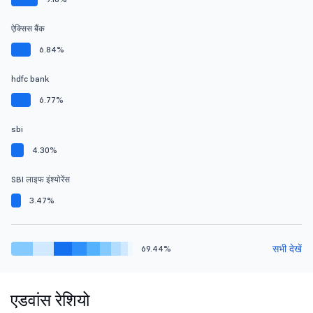
ऐक्सिस बैंक
6.84%
hdfc bank
6.77%
sbi
4.30%
SBI लाइफ इंश्योरेंस
3.47%
सभी देखें
69.44%
एडवांस रेशियो