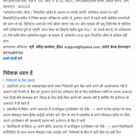
सन इन्फोटेक पार्क, रोड नं. 16V, प्लॉट नं. B-23, MIDC, ठाणे इंडस्ट्रियल एरिया, वाघले एस्टेट, ठाणे,
महाराष्ट्र - 400604
*ब्रोकरेज फ्लैट फीस / निष्पादित ऑर्डर के आधार पर लगाई जाएगी, प्रतिशत आधार पर नहीं.
सिक्योरिटीज़ मार्केट में निवेश बाजार जोखिम के अधीन है, इन्वेस्ट करने से पहले सभी संबंधित दस्तावेज़ों
को ध्यान से पढ़ें. डिजिटल अकाउंट तभी खोला जाएगा जब IPV और ग्राहक की ड्यू डिलिजेंस से संबंधित
सभी प्रक्रियाएं पूरी हो जाएंगी. अगर शेयर का बिक्री/खरीद मूल्य ₹10/- या उससे कम है, तो अधिकतम
25 पैसे प्रति शेयर ब्रोकरेज वसूला जा सकता है. ब्रोकरेज SEBI द्वारा निर्धारित सीमा से अधिक नहीं
होगा.
कम्प्लायंस ऑफिसर:
श्री. रवींद्र कल्वंकर, ईमेल: support@5paisa.com, सपोर्ट डेस्क हेल्पलाइन:
8976689766
हमसे संपर्क करें
निवेशक ध्यान दें
1.
निवेशकों के लिए सलाह
2. आईपीओ (IPO) को सब्सक्राइब करते समय निवेशकों द्वारा चेक जारी करने की आवश्यकता नहीं है.
आवंटन की स्थिति में, बैंक को भुगतान करने का अधिकार देने के लिए एप्लीकेशन फॉर्म पर अपना अकाउंट
नंबर लिखें और हस्ताक्षर करें. रिफंड के लिए कोई चिंता करने की जरूरत नहीं है क्योंकि पैसे इन्वेस्टर के
अकाउंट में ही रहते हैं.
3. एक्सचेंज से मैसेज: अपने अकाउंट में अनधिकृत ट्रांज़ैक्शन को रोकें --> अपने स्टॉक ब्रोकर के साथ
अपना मोबाइल नंबर/ईमेल आईडी अपडेट करें. दिन के अंत में एक्सचेंज से अपने मोबाइल/ईमेल पर सीधे
अपने ट्रांज़ैक्शन की जानकारी प्राप्त करें. इन्वेस्टर के हित में जारी.
4. डिपॉज़िटरी से मैसेज: a) अपने डीमैट अकाउंट में अनधिकृत ट्रांज़ैक्शन को रोकें --> अपने डिपॉज़िटरी
पार्टिसिपेंट के साथ अपना मोबाइल नंबर अपडेट करें. निवेशकों के हित में जारी किए गए उसी दिन