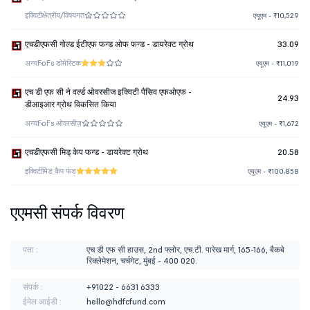
इक्विटी
क्षेत्रीय/विषयगत
एयूएम - ₹10,529
एचडीएफसी गोल्ड ईटीएफ फन्ड ओफ फन्ड - डायरेक्ट ग्रोथ
33.09
अन्य
FoFs डोमेस्टिक
एयूएम - ₹11,019
एच डी एफ सी ने वर्ल्ड ओवरसीज इक्विटी पैसिव एफओएफ -
24.93
डीआइआर ग्रोथ विकसित किया
अन्य
FoFs ओवरसीज़
एयूएम - ₹1,672
एचडीएफसी मिड् केप फन्ड - डायरेक्ट ग्रोथ
20.58
इक्विटी
मिड कैप फंड
एयूएम - ₹100,858
एएमसी संपर्क विवरण
पता :
एच डी एफ सी हाउस, 2nd फ्लोर, एच.टी. पारेख मार्ग, 165-166, बैकबे
रिक्लेमेशन, चर्चगेट, मुंबई - 400 020.
संपर्क :
+91022 - 6631 6333
ईमेल आईडी :
hello@hdfcfund.com