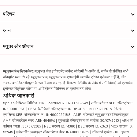
परिचय
अन्य
फ्यूचर और ऑप्शन
म्यूचुअल फंड डिस्क्लेमर:
म्यूचुअल फंड इन्वेस्टमेंट मार्केट जोखिमों के अधीन हैं, स्कीम से संबंधित सभी
डॉक्यूमेंट ध्यान से पढ़ें. म्यूचुअल फंड, म्यूचुअल फंड-एसआईपी एक्सचेंज ट्रेडेड प्रोडक्ट नहीं हैं, और
सदस्य बस डिस्ट्रीब्यूटर के रूप में काम कर रहा है. वितरण गतिविधि के संबंध में सभी विवादों को एक्सचेंज
इन्वेस्टर रिड्रेसल फोरम या आर्बिट्रेशन मैकेनिज्म का एक्सेस नहीं होगा.
अधिक जानकारी
5paisa कैपिटल लिमिटेड. CIN: L67190MH2007PLC289249 | स्टॉक ब्रोकर SEBI रजिस्ट्रेशन:
INZ000010231 | SEBI डिपॉजिटरी रजिस्ट्रेशन: IN DP CDSL: IN-DP-192-2016 | रिसर्च
एनालिस्ट SEBI रजिस्ट्रेशन. नं.: INH000025188 | AMFI-रजिस्टर्ड म्यूचुअल फंड डिस्ट्रीब्यूटर |
AMFI रजिस्ट्रेशन नंबर: ARN-104096 | शुरुआती रजिस्ट्रेशन की तारीख: 30/07/2015 | ARN की
वर्तमान वैधता : 30/07/2027 | NSE सदस्य ID: 14300 | BSE सदस्य ID: 6363 | MCX सदस्य ID:
55945 | इन्वेस्टमेंट एडवाइज़र रजिस्ट्रेशन नंबर: INA000014252 | रजिस्टर्ड एड्रेस - IIFL हाउस,