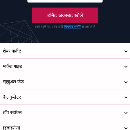
डीमैट अकाउंट खोलें
आगे बढ़ने पर, आप सभी
नियम व शर्तों*
से सहमत हैं
शेयर मार्केट
मार्केट गाइड
म्यूचुअल फंड
कैलकुलेटर
टॉप स्टॉक्स
(इंडाइसेस)