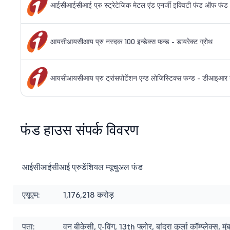
आईसीआईसीआई प्रु स्ट्रेटेजिक मेटल एंड एनर्जी इक्विटी फंड ऑफ फं
आयसीआयसीआय प्रु नस्दक 100 इन्डेक्स फन्ड - डायरेक्ट ग्रोथ
आयसीआयसीआय प्रु ट्रांसपोर्टेशन एन्ड लोजिस्टिक्स फन्ड - डीआइआर 
फंड हाउस संपर्क विवरण
आईसीआईसीआई प्रुडेंशियल म्यूचुअल फंड
एयूएम:
1,176,218 करोड़
पता:
वन बीकेसी, ए-विंग, 13th फ्लोर, बांद्रा कुर्ला कॉम्प्लेक्स, 