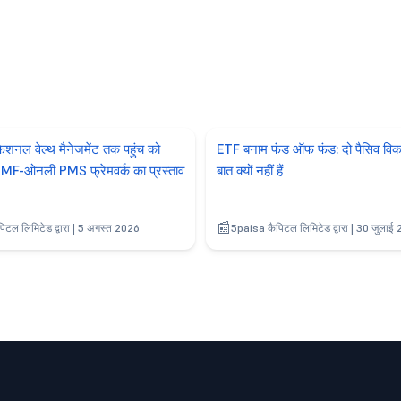
फेशनल वेल्थ मैनेजमेंट तक पहुंच को
ETF बनाम फंड ऑफ फंड: दो पैसिव विक
ए MF-ओनली PMS फ्रेमवर्क का प्रस्ताव
बात क्यों नहीं हैं
टल लिमिटेड द्वारा | 5 अगस्त 2026
5paisa कैपिटल लिमिटेड द्वारा | 30 जुलाई