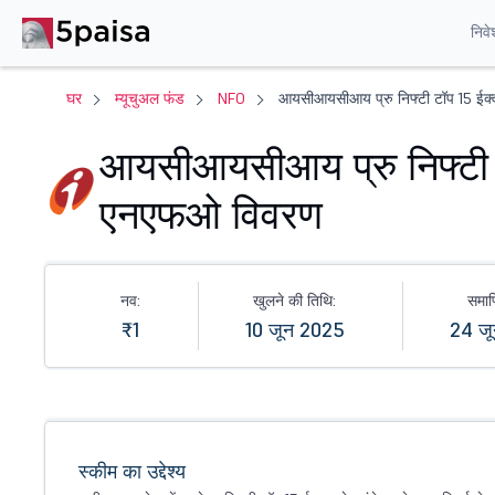
निवे
घर
म्यूचुअल फंड
NFO
आयसीआयसीआय प्रु निफ्टी टॉप 15 ईक्
आयसीआयसीआय प्रु निफ्टी 
एनएफओ विवरण
नव:
खुलने की तिथि:
समाप्
₹1
10 जून 2025
24 ज
स्कीम का उद्देश्य