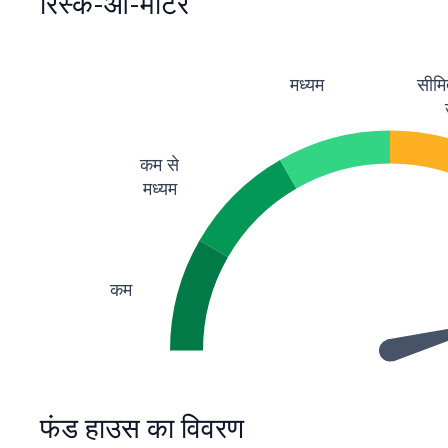
रिस्क-ओ-मीटर
मध्यम
सीमि
कम से
मध्यम
कम
फंड हाउस का विवरण