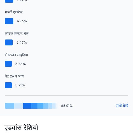
भारती एयरटेल
6.96%
कोटक एमएएच. बैंक
6.47%
वोडाफोन आइडिया
5.83%
नेट CA व अन्य
5.71%
सभी देखें
68.01%
एडवांस रेशियो