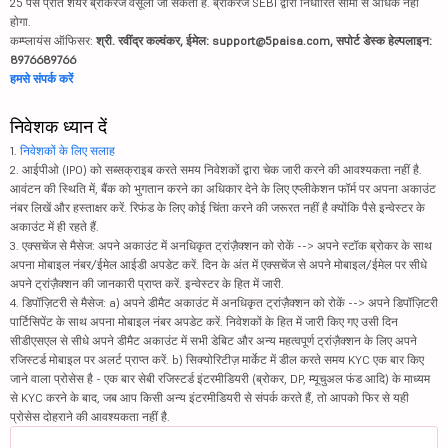
25 पैसे प्रति शेयर ब्रोकरेज वसूला जा सकता है. ब्रोकरेज SEBI द्वारा निर्धारित सीमा से अधिक नहीं
होगा.
कम्प्लायंस ऑफिसर:
श्री. रवींद्र कल्वंकर, ईमेल: support@5paisa.com, सपोर्ट डेस्क हेल्पलाइन:
8976689766
हमसे संपर्क करें
निवेशक ध्यान दें
1.
निवेशकों के लिए सलाह
2. आईपीओ (IPO) को सब्सक्राइब करते समय निवेशकों द्वारा चेक जारी करने की आवश्यकता नहीं है.
आवंटन की स्थिति में, बैंक को भुगतान करने का अधिकार देने के लिए एप्लीकेशन फॉर्म पर अपना अकाउंट
नंबर लिखें और हस्ताक्षर करें. रिफंड के लिए कोई चिंता करने की जरूरत नहीं है क्योंकि पैसे इन्वेस्टर के
अकाउंट में ही रहते हैं.
3. एक्सचेंज से मैसेज: अपने अकाउंट में अनधिकृत ट्रांज़ैक्शन को रोकें --> अपने स्टॉक ब्रोकर के साथ
अपना मोबाइल नंबर/ईमेल आईडी अपडेट करें. दिन के अंत में एक्सचेंज से अपने मोबाइल/ईमेल पर सीधे
अपने ट्रांज़ैक्शन की जानकारी प्राप्त करें. इन्वेस्टर के हित में जारी.
4. डिपॉज़िटरी से मैसेज: a) अपने डीमैट अकाउंट में अनधिकृत ट्रांज़ैक्शन को रोकें --> अपने डिपॉज़िटरी
पार्टिसिपेंट के साथ अपना मोबाइल नंबर अपडेट करें. निवेशकों के हित में जारी किए गए उसी दिन
सीडीएसएल से सीधे अपने डीमैट अकाउंट में सभी डेबिट और अन्य महत्वपूर्ण ट्रांज़ैक्शन के लिए अपने
रजिस्टर्ड मोबाइल पर अलर्ट प्राप्त करें. b) सिक्योरिटीज़ मार्केट में डील करते समय KYC एक बार किए
जाने वाला प्रोसेस है - एक बार सेबी रजिस्टर्ड इंटरमीडियरी (ब्रोकर, DP, म्यूचुअल फंड आदि) के माध्यम
से KYC करने के बाद, जब आप किसी अन्य इंटरमीडियरी से संपर्क करते हैं, तो आपको फिर से यही
प्रोसेस दोहराने की आवश्यकता नहीं है.