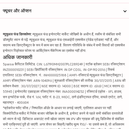
फ्यूचर और ऑप्शन
म्यूचुअल फंड डिस्क्लेमर:
म्यूचुअल फंड इन्वेस्टमेंट मार्केट जोखिमों के अधीन हैं, स्कीम से संबंधित सभी
डॉक्यूमेंट ध्यान से पढ़ें. म्यूचुअल फंड, म्यूचुअल फंड-एसआईपी एक्सचेंज ट्रेडेड प्रोडक्ट नहीं हैं, और
सदस्य बस डिस्ट्रीब्यूटर के रूप में काम कर रहा है. वितरण गतिविधि के संबंध में सभी विवादों को एक्सचेंज
इन्वेस्टर रिड्रेसल फोरम या आर्बिट्रेशन मैकेनिज्म का एक्सेस नहीं होगा.
अधिक जानकारी
5paisa कैपिटल लिमिटेड. CIN: L67190MH2007PLC289249 | स्टॉक ब्रोकर SEBI रजिस्ट्रेशन:
INZ000010231 | SEBI डिपॉजिटरी रजिस्ट्रेशन: IN DP CDSL: IN-DP-192-2016 | रिसर्च
एनालिस्ट SEBI रजिस्ट्रेशन. नं.: INH000025188 | AMFI-रजिस्टर्ड म्यूचुअल फंड डिस्ट्रीब्यूटर |
AMFI रजिस्ट्रेशन नंबर: ARN-104096 | शुरुआती रजिस्ट्रेशन की तारीख: 30/07/2015 | ARN की
वर्तमान वैधता : 30/07/2027 | NSE सदस्य ID: 14300 | BSE सदस्य ID: 6363 | MCX सदस्य ID:
55945 | इन्वेस्टमेंट एडवाइज़र रजिस्ट्रेशन नंबर: INA000014252 | रजिस्टर्ड एड्रेस - IIFL हाउस,
सन इन्फोटेक पार्क, रोड नं. 16V, प्लॉट नं. B-23, MIDC, ठाणे इंडस्ट्रियल एरिया, वाघले एस्टेट, ठाणे,
महाराष्ट्र - 400604
*ब्रोकरेज फ्लैट फीस / निष्पादित ऑर्डर के आधार पर लगाई जाएगी, प्रतिशत आधार पर नहीं.
सिक्योरिटीज़ मार्केट में निवेश बाजार जोखिम के अधीन है, इन्वेस्ट करने से पहले सभी संबंधित दस्तावेज़ों
को ध्यान से पढ़ें. डिजिटल अकाउंट तभी खोला जाएगा जब IPV और ग्राहक की ड्यू डिलिजेंस से संबंधित
सभी प्रक्रियाएं पूरी हो जाएंगी. अगर शेयर का बिक्री/खरीद मूल्य ₹10/- या उससे कम है, तो अधिकतम