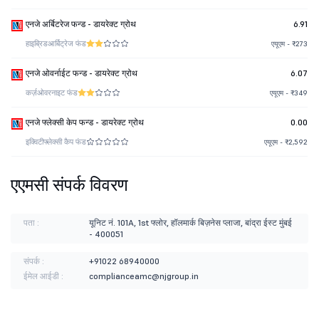
एनजे अर्बिटरेज फन्ड - डायरेक्ट ग्रोथ
6.91
हाइब्रिड
आर्बिट्रेज फंड
एयूएम - ₹273
एनजे ओवर्नाईट फन्ड - डायरेक्ट ग्रोथ
6.07
कर्ज़
ओवरनाइट फंड
एयूएम - ₹349
एनजे फ्लेक्सी केप फन्ड - डायरेक्ट ग्रोथ
0.00
इक्विटी
फ्लेक्सी कैप फंड
एयूएम - ₹2,592
एएमसी संपर्क विवरण
पता :
यूनिट नं. 101A, 1st फ्लोर, हॉलमार्क बिज़नेस प्लाजा, बांद्रा ईस्ट मुंबई
- 400051
संपर्क :
+91022 68940000
ईमेल आईडी :
complianceamc@njgroup.in