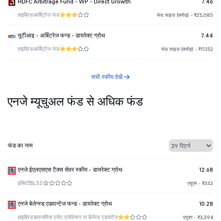
HDFC Arbitrage Fund - WP - Direct Growth
7.46
हाइब्रिड
आर्बिट्रेज फंड
फंड साइज़ (करोड़) - ₹25,085
यूटीआइ - अर्बिटरेज फन्ड - डायरेक्ट ग्रोथ
7.44
हाइब्रिड
आर्बिट्रेज फंड
फंड साइज़ (करोड़) - ₹11,152
सभी स्कीम देखें
एनजे म्यूचुअल फंड से अधिक फंड
फंड का नाम
एनजे ईएलएसएस टैक्स सेवर स्कीम - डायरेक्ट ग्रोथ
12.68
इक्विटी
ELSS
एयूएम - ₹332
एनजे बेलेन्स्ड एडवान्टेज फन्ड - डायरेक्ट ग्रोथ
10.28
हाइब्रिड
डायनामिक एसेट एलोकेशन या बैलेंस्ड एडवांटेज
एयूएम - ₹3,394