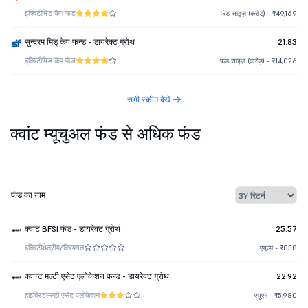
इक्विटी
मिड कैप फंड
फंड साइज़ (करोड़) - ₹49,169
सुन्दरम मिड् केप फन्ड - डायरेक्ट ग्रोथ
21.83
इक्विटी
मिड कैप फंड
फंड साइज़ (करोड़) - ₹14,026
सभी स्कीम देखें
क्वांट म्यूचुअल फंड से अधिक फंड
फंड का नाम
क्वांट BFSI फंड - डायरेक्ट ग्रोथ
25.57
इक्विटी
क्षेत्रीय/विषयगत
एयूएम - ₹838
क्वान्ट मल्टी एसेट एलोकेशन फन्ड - डायरेक्ट ग्रोथ
22.92
हाइब्रिड
मल्टी एसेट एलोकेशन
एयूएम - ₹5,980