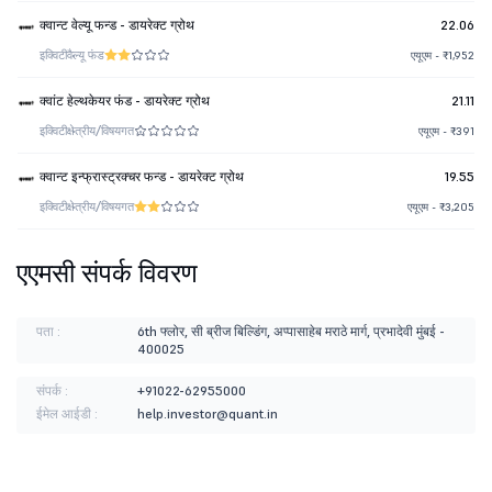
क्वान्ट वेल्यू फन्ड - डायरेक्ट ग्रोथ
22.06
इक्विटी
वैल्यू फंड
एयूएम - ₹1,952
क्वांट हेल्थकेयर फंड - डायरेक्ट ग्रोथ
21.11
इक्विटी
क्षेत्रीय/विषयगत
एयूएम - ₹391
क्वान्ट इन्फ्रास्ट्रक्चर फन्ड - डायरेक्ट ग्रोथ
19.55
इक्विटी
क्षेत्रीय/विषयगत
एयूएम - ₹3,205
एएमसी संपर्क विवरण
पता :
6th फ्लोर, सी ब्रीज बिल्डिंग, अप्पासाहेब मराठे मार्ग, प्रभादेवी मुंबई -
400025
संपर्क :
+91022-62955000
ईमेल आईडी :
help.investor@quant.in