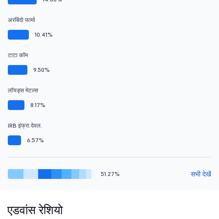
अरबिंदो फार्मा
10.41%
टाटा कॉम
9.50%
लॉयड्स मेटल्स
8.17%
IRB इंफ्रा.देवल.
6.57%
सभी देखें
51.27%
एडवांस रेशियो