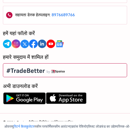
सहायता डेस्क हेल्पलाइन:
8976689766
हमें यहां फॉलो करें
हमारे समुदाय में शामिल हों
अभी डाउनलोड करें
© 2026, 5paisa कैपिटल लिमिटेड. सर्वाधिकार सुरक्षित.
ओवरव्यू
रिटर्न कैलकुलेटर
स्कीम परफॉर्मेंस
स्कीम आवंटन
एडवांस रेशियो
एक्जिट लोड
फंड का उद्देश्य
रिस्क-ओ
हम ISO 27001:2022 प्रमाणित हैं.