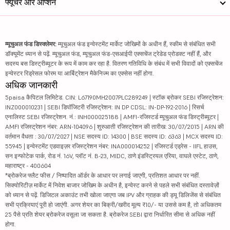
फ्यूचर और ऑप्शन
म्यूचुअल फंड डिस्क्लेमर:
म्यूचुअल फंड इन्वेस्टमेंट मार्केट जोखिमों के अधीन हैं, स्कीम से संबंधित सभी
डॉक्यूमेंट ध्यान से पढ़ें. म्यूचुअल फंड, म्यूचुअल फंड-एसआईपी एक्सचेंज ट्रेडेड प्रोडक्ट नहीं हैं, और
सदस्य बस डिस्ट्रीब्यूटर के रूप में काम कर रहा है. वितरण गतिविधि के संबंध में सभी विवादों को एक्सचेंज
इन्वेस्टर रिड्रेसल फोरम या आर्बिट्रेशन मैकेनिज्म का एक्सेस नहीं होगा.
अधिक जानकारी
5paisa कैपिटल लिमिटेड. CIN: L67190MH2007PLC289249 | स्टॉक ब्रोकर SEBI रजिस्ट्रेशन:
INZ000010231 | SEBI डिपॉजिटरी रजिस्ट्रेशन: IN DP CDSL: IN-DP-192-2016 | रिसर्च
एनालिस्ट SEBI रजिस्ट्रेशन. नं.: INH000025188 | AMFI-रजिस्टर्ड म्यूचुअल फंड डिस्ट्रीब्यूटर |
AMFI रजिस्ट्रेशन नंबर: ARN-104096 | शुरुआती रजिस्ट्रेशन की तारीख: 30/07/2015 | ARN की
वर्तमान वैधता : 30/07/2027 | NSE सदस्य ID: 14300 | BSE सदस्य ID: 6363 | MCX सदस्य ID:
55945 | इन्वेस्टमेंट एडवाइज़र रजिस्ट्रेशन नंबर: INA000014252 | रजिस्टर्ड एड्रेस - IIFL हाउस,
सन इन्फोटेक पार्क, रोड नं. 16V, प्लॉट नं. B-23, MIDC, ठाणे इंडस्ट्रियल एरिया, वाघले एस्टेट, ठाणे,
महाराष्ट्र - 400604
*ब्रोकरेज फ्लैट फीस / निष्पादित ऑर्डर के आधार पर लगाई जाएगी, प्रतिशत आधार पर नहीं.
सिक्योरिटीज़ मार्केट में निवेश बाजार जोखिम के अधीन है, इन्वेस्ट करने से पहले सभी संबंधित दस्तावेज़ों
को ध्यान से पढ़ें. डिजिटल अकाउंट तभी खोला जाएगा जब IPV और ग्राहक की ड्यू डिलिजेंस से संबंधित
सभी प्रक्रियाएं पूरी हो जाएंगी. अगर शेयर का बिक्री/खरीद मूल्य ₹10/- या उससे कम है, तो अधिकतम
25 पैसे प्रति शेयर ब्रोकरेज वसूला जा सकता है. ब्रोकरेज SEBI द्वारा निर्धारित सीमा से अधिक नहीं
होगा.