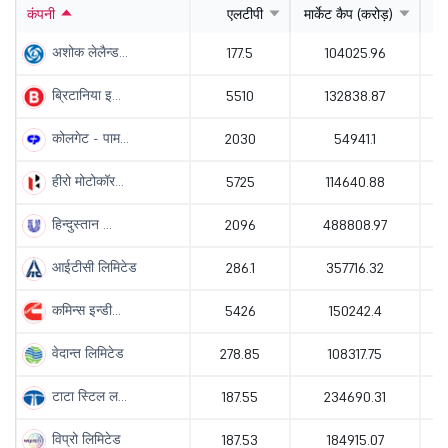
कंपनी
एलटीपी
मार्केट कैप (करोड़)
प
अशोक लेलैन्ड...
177.5
104025.96
ब्रिटानिया इ...
5510
132838.87
कोलगेट - पाम...
2030
54941.1
हीरो मोटोकॉर...
5725
114640.88
हिन्दुस्तान ...
2096
488808.97
आईटीसी लिमिटेड
286.1
357716.32
कमिन्स इन्डी...
5426
150242.4
वेदान्त लिमिटेड
278.85
108317.75
टाटा स्टिल ल...
187.55
234690.31
विप्रो लिमिटेड
187.53
184915.07