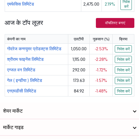
निवेश
एमफेसिस लिमिटेड
2,475.00
2.19%
ओइल इन्डीया ...
442.8
71733.4
करें
पावर ग्रिड क...
271.6
252743.91
आज के टॉप लूज़र
वॉचलिस्ट बनाएं
बैंक ऑफ बड़ौदा
250.7
129284.05
कंपनी का नाम
एलटीपी
नुकसान (%)
क्रिया
Canara Bank
131.95
119279.06
गोदरेज कन्स्युमर प्रोडक्ट्स लिमिटेड
1,050.00
-2.53%
निवेश करें
यूनियन बैंक ...
183.6
139962.16
श्रीराम फाइनेंस लिमिटेड
1,115.00
-2.28%
निवेश करें
एन्जल वन लिमिटेड
292.00
-1.72%
निवेश करें
बैंक ऑफ महार...
78.28
60224.88
गेल ( इन्डीया ) लिमिटेड
173.63
-1.57%
निवेश करें
बैंक ऑफ इंडिया
145
65922.63
एनएमडीसी लिमिटेड
84.92
-1.48%
निवेश करें
एचसीएल टेक्न...
1356.6
366046.28
शेयर मार्केट
इंडियन बैंक
889.5
121092.06
ओइल एन्ड नेच...
238.85
298970.34
मार्केट गाइड
पंजाब नेशनल ...
114.81
131824.06