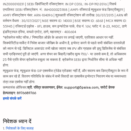
INZ000010231 | SEBI डिपॉजिटरी रजिस्ट्रेशन: IN DP CDSL: IN-DP-192-2016 | रिसर्च
इन्डियन रेलव...
88.75
115786.96
एनालिस्ट SEBI रजिस्ट्रेशन. नं.: INH000025188 | AMFI-रजिस्टर्ड म्यूचुअल फंड डिस्ट्रीब्यूटर |
AMFI रजिस्ट्रेशन नंबर: ARN-104096 | शुरुआती रजिस्ट्रेशन की तारीख: 30/07/2015 | ARN की
ओरेकल फाईनेन...
11805
102101.26
वर्तमान वैधता : 30/07/2027 | NSE सदस्य ID: 14300 | BSE सदस्य ID: 6363 | MCX सदस्य ID:
55945 | रजिस्टर्ड एड्रेस - IIFL हाउस, सन इन्फोटेक पार्क, रोड नं. 16V, प्लॉट नं. B-23, MIDC, ठाणे
महिन्द्रा एन...
इंडस्ट्रियल एरिया, वाघले एस्टेट, ठाणे, महाराष्ट्र - 400604
408.45
56780.32
*ब्रोकरेज फ्लैट फीस / निष्पादित ऑर्डर के आधार पर लगाई जाएगी, प्रतिशत आधार पर नहीं.
सिक्योरिटीज़ मार्केट में निवेश बाजार जोखिम के अधीन है, इन्वेस्ट करने से पहले सभी संबंधित दस्तावेज़ों
टेक महिन्द्र...
1635
161704.19
को ध्यान से पढ़ें. डिजिटल अकाउंट तभी खोला जाएगा जब IPV और ग्राहक की ड्यू डिलिजेंस से संबंधित
सभी प्रक्रियाएं पूरी हो जाएंगी. अगर शेयर का बिक्री/खरीद मूल्य ₹10/- या उससे कम है, तो अधिकतम
आरईसी लिमिटेड
367
96376
25 पैसे प्रति शेयर ब्रोकरेज वसूला जा सकता है. ब्रोकरेज SEBI द्वारा निर्धारित सीमा से अधिक नहीं
होगा.
एच डी एफ सी ...
2545
108911.84
म्यूचुअल फंड, म्यूचुअल फंड-SIP एक्सचेंज ट्रेडेड प्रोडक्ट नहीं हैं, और सदस्य बस डिस्ट्रीब्यूटर के रूप में
काम कर रहे हैं. वितरण गतिविधि के संबंध में सभी विवादों का एक्सचेंज इन्वेस्टर निवारण मंच या मध्यस्थता
तंत्र तक एक्सेस नहीं होगा.
गोदरेज कन्स्...
1050
107344.69
कम्प्लायंस ऑफिसर:
श्री. रविंद्र कलवणकर, ईमेल: support@5paisa.com, सपोर्ट डेस्क
हेल्पलाइन: 8976689766
बजाज ऑटो लिम...
11662
319926.63
हमसे संपर्क करें
एन्जल वन लिम...
292
26697.95
निवेशक ध्यान दें
1.
निवेशकों के लिए सलाह