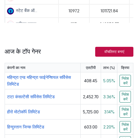
स्टेट बैंक ऑ...
1097.2
1011721.84
श्रीराम फाइन...
1115
262353.75
भारत पेट्रोल...
321
138224.78
आज के टॉप गेनर
स्टील अथॉरिट...
176.58
72800.51
वॉचलिस्ट बनाएं
नेशनल अल्युम...
381
70113.42
कंपनी का नाम
एलटीपी
लाभ (%)
क्रिया
हिंदुस्तान प...
393.05
83634.06
महिन्द्रा एन्ड महिन्द्रा फाईनेन्शियल सर्विसेस
निवेश
408.45
5.05%
करें
लिमिटेड
हिन्दुस्तान ...
603
253941.67
निवेश
टाटा कंसल्टेंसी सर्विसेस लिमिटेड
2,452.70
3.36%
करें
इन्फोसिस लिम...
1175.1
475994.57
निवेश
हीरो मोटोकॉर्प लिमिटेड
5,725.00
3.14%
करें
एमफेसिस लिमिटेड
2475
47338.21
निवेश
हिन्दुस्तान जिन्क लिमिटेड
603.00
2.20%
टाटा कंसल्टे...
करें
2452.7
887770.13