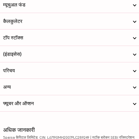
म्यूचुअल फंड
एनटीपीसी लिम...
342.5
334534.98
कैलकुलेटर
इन्डियन ओइल ...
143.38
201086.43
टॉप स्टॉक्स
कोल इन्डीया ...
415.25
254921.26
एनएमडीसी लिम...
84.92
74941.45
(इंडाइसेस)
पावर फाईनेन्...
420
138439.27
परिचय
हाउसिन्ग एन्...
201.04
40238.19
अन्य
गेल ( इन्डीय...
173.63
113749.22
फ्यूचर और ऑप्शन
पेज इन्डस्ट्...
39900
44553.76
एनएचपीसी लिम...
76.92
77346.77
अधिक जानकारी
रेडिन्गटोन ल...
354.85
27315.2
5paisa कैपिटल लिमिटेड. CIN: L67190MH2007PLC289249 | स्टॉक ब्रोकर SEBI रजिस्ट्रेशन: