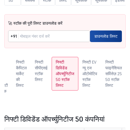
50
सेंसेक्स
स्टॉक
लिस्ट
सूचकांक
सूचकांक
इंडेक्स
🚀 स्टॉक की पूरी लिस्ट डाउनलोड करें
+91
डाउनलोड लिस्ट
ी
निफ्टी
निफ्टी
निफ्टी
निफ्टी EV
निफ्टी
ा
कैपिटल
सीपीएसई
डिविडेंड
न्यू एज
फाइनेंशियल
िटी
मार्केट
स्टॉक
ऑपर्च्युनिटीज
ऑटोमोटिव
सर्विसेज़ 25
 लो
की
लिस्ट
50 स्टॉक
स्टॉक
50 स्टॉक
टिलिटी
लिस्ट
लिस्ट
लिस्ट
लिस्ट
्टॉक
ट
निफ्टी डिविडेंड ऑपर्च्युनिटीज 50 कंपनियां