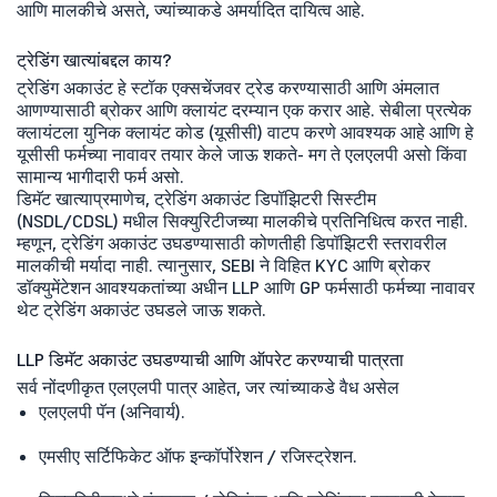
आणि मालकीचे असते, ज्यांच्याकडे अमर्यादित दायित्व आहे.
ट्रेडिंग खात्यांबद्दल काय?
ट्रेडिंग अकाउंट हे स्टॉक एक्सचेंजवर ट्रेड करण्यासाठी आणि अंमलात
आणण्यासाठी ब्रोकर आणि क्लायंट दरम्यान एक करार आहे. सेबीला प्रत्येक
क्लायंटला युनिक क्लायंट कोड (यूसीसी) वाटप करणे आवश्यक आहे आणि हे
यूसीसी फर्मच्या नावावर तयार केले जाऊ शकते- मग ते एलएलपी असो किंवा
सामान्य भागीदारी फर्म असो.
डिमॅट खात्याप्रमाणेच, ट्रेडिंग अकाउंट डिपॉझिटरी सिस्टीम
(NSDL/CDSL) मधील सिक्युरिटीजच्या मालकीचे प्रतिनिधित्व करत नाही.
म्हणून, ट्रेडिंग अकाउंट उघडण्यासाठी कोणतीही डिपॉझिटरी स्तरावरील
मालकीची मर्यादा नाही. त्यानुसार, SEBI ने विहित KYC आणि ब्रोकर
डॉक्युमेंटेशन आवश्यकतांच्या अधीन LLP आणि GP फर्मसाठी फर्मच्या नावावर
थेट ट्रेडिंग अकाउंट उघडले जाऊ शकते.
LLP डिमॅट अकाउंट उघडण्याची आणि ऑपरेट करण्याची पात्रता
सर्व नोंदणीकृत एलएलपी पात्र आहेत, जर त्यांच्याकडे वैध असेल
एलएलपी पॅन (अनिवार्य).
एमसीए सर्टिफिकेट ऑफ इन्कॉर्पोरेशन / रजिस्ट्रेशन.