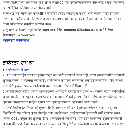
विक्री/खरेदी मूल्य असेल तर प्रति शेअर कमाल 25 पैसा ब्रोकरेज संकलित केले जाऊ शकते. ब्रोकरेज
SEBI विहित मर्यादेपेक्षा जास्त होणार नाही.
म्युच्युअल फंड, म्युच्युअल फंड-SIP हे एक्सचेंज ट्रेडेड प्रॉडक्ट्स नाहीत आणि सदस्य केवळ वितरक
म्हणून काम करीत आहे. वितरण उपक्रमाच्या संदर्भात सर्व विवादांना एक्सचेंज इन्व्हेस्टर रिड्रेसल फोरम
किंवा आर्बिट्रेशन यंत्रणेचा ॲक्सेस नसेल.
अनुपालन अधिकारी:
श्री. रवींद्र कळवणकर, ईमेल: support@5paisa.com, सपोर्ट डेस्क
हेल्पलाईन: 8976689766
आमच्याशी संपर्क साधा
इन्व्हेस्टर, लक्ष द्या
1.
इन्व्हेस्टर्ससाठी सल्ला
2. IPO सबस्क्राईब करताना इन्व्हेस्टरद्वारे चेक जारी करण्याची गरज नाही. वाटप झाल्यास पेमेंट करण्याची
तुमच्या बँकेला अधिकृतता देण्यासाठी, ॲप्लिकेशन फॉर्ममध्ये केवळ बँक अकाउंट नंबर लिहा आणि स्वाक्षरी
करा. पैसे इन्व्हेस्टरच्या अकाउंटमध्ये राहत असल्याने रिफंडची चिंता नाही.
3. एक्सचेंजमधून मेसेज: तुमच्या अकाउंटमध्ये अनधिकृत ट्रान्झॅक्शन टाळा --> तुमच्या स्टॉक ब्रोकर्ससह
तुमचा मोबाईल नंबर/ईमेल ID अपडेट करा. दिवसाच्या शेवटी तुमच्या मोबाईल/ईमेलवर एक्सचेंजमधून थेट
तुमच्या ट्रान्झॅक्शनची माहिती प्राप्त करा. गुंतवणूकदारांच्या हितासाठी जारी केलेले.
4. डिपॉझिटरीकडून मेसेज: अ) तुमच्या डिमॅट अकाउंटमध्ये अनधिकृत ट्रान्झॅक्शन टाळा -> तुमच्या
डिपॉझिटरी सहभागीसह तुमचा मोबाईल नंबर अपडेट करा. इन्व्हेस्टरच्या हितासाठी जारी केलेल्या त्याच
दिवशी CDSL कडून थेट तुमच्या डिमॅट अकाउंटमध्ये सर्व डेबिट आणि इतर महत्त्वाच्या ट्रान्झॅक्शनसाठी
तुमच्या रजिस्टर्ड मोबाईलवर अलर्ट प्राप्त करा. ब) सिक्युरिटीज मार्केटमध्ये व्यवहार करताना KYC हा एक