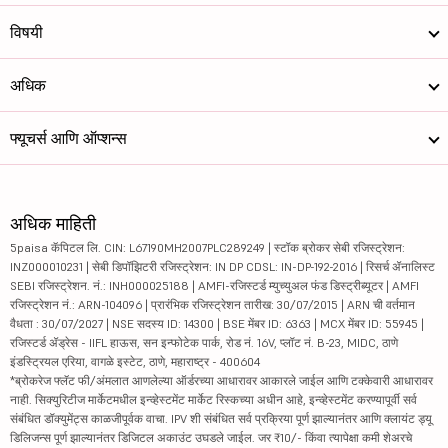
विषयी
अधिक
फ्यूचर्स आणि ऑप्शन्स
अधिक माहिती
5paisa कॅपिटल लि. CIN: L67190MH2007PLC289249 | स्टॉक ब्रोकर सेबी रजिस्ट्रेशन:
INZ000010231 | सेबी डिपॉझिटरी रजिस्ट्रेशन: IN DP CDSL: IN-DP-192-2016 | रिसर्च ॲनालिस्ट
SEBI रजिस्ट्रेशन. नं.: INH000025188 | AMFI-रजिस्टर्ड म्युच्युअल फंड डिस्ट्रीब्यूटर | AMFI
रजिस्ट्रेशन नं.: ARN-104096 | प्रारंभिक रजिस्ट्रेशन तारीख: 30/07/2015 | ARN ची वर्तमान
वैधता : 30/07/2027 | NSE सदस्य ID: 14300 | BSE मेंबर ID: 6363 | MCX मेंबर ID: 55945 |
रजिस्टर्ड ॲड्रेस - IIFL हाऊस, सन इन्फोटेक पार्क, रोड नं. 16V, प्लॉट नं. B-23, MIDC, ठाणे
इंडस्ट्रियल एरिया, वागळे इस्टेट, ठाणे, महाराष्ट्र - 400604
*ब्रोकरेज फ्लॅट फी/अंमलात आणलेल्या ऑर्डरच्या आधारावर आकारले जाईल आणि टक्केवारी आधारावर
नाही. सिक्युरिटीज मार्केटमधील इन्व्हेस्टमेंट मार्केट रिस्कच्या अधीन आहे, इन्व्हेस्टमेंट करण्यापूर्वी सर्व
संबंधित डॉक्युमेंट्स काळजीपूर्वक वाचा. IPV शी संबंधित सर्व प्रक्रिया पूर्ण झाल्यानंतर आणि क्लायंट ड्यू
डिलिजन्स पूर्ण झाल्यानंतर डिजिटल अकाउंट उघडले जाईल. जर ₹10/- किंवा त्यापेक्षा कमी शेअरचे