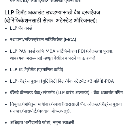
क्लायंट ID/लिंक ट्रेडिंग अकाउंट प्राप्त करा
LLP डिमॅट अकाउंट उघडण्यासाठी वैध दस्तऐवज
(व्हेरिफिकेशनसाठी सेल्फ-अटेस्टेड ओरिजनल):
LLP पॅन कार्ड
स्थापना/रजिस्ट्रेशन सर्टिफिकेट (MCA)
LLP PAN कार्ड आणि MCA सर्टिफिकेशन POI (ओळखचा पुरावा,
आवश्यक असल्यास) म्हणून देखील वापरले जाऊ शकते
LLP अॅग्रीमेंट (प्रमाणित कॉपी).
LLP ॲड्रेस पुरावा (युटिलिटी बिल/बँक स्टेटमेंट <3 महिने)-POA
बँकेचे कॅन्सल्ड चेक/स्टेटमेंट (LLP करंट अकाउंट) - बँक अकाउंट मॅपिंग
नियुक्त/अधिकृत भागीदार/स्वाक्षरीदारासाठी पॅन, ओळख/ॲड्रेस पुरावा
(आधार/पासपोर्ट/मतदान ओळखपत्र).
अधिकृत भागीदारांचे फोटो, नमुना स्वाक्षरी