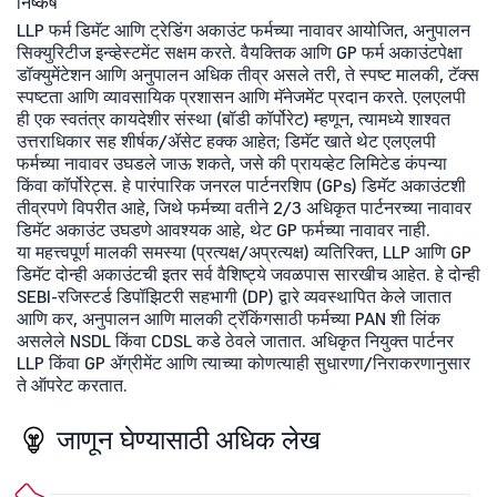
निष्कर्ष
LLP फर्म डिमॅट आणि ट्रेडिंग अकाउंट फर्मच्या नावावर आयोजित, अनुपालन
सिक्युरिटीज इन्व्हेस्टमेंट सक्षम करते. वैयक्तिक आणि GP फर्म अकाउंटपेक्षा
डॉक्युमेंटेशन आणि अनुपालन अधिक तीव्र असले तरी, ते स्पष्ट मालकी, टॅक्स
स्पष्टता आणि व्यावसायिक प्रशासन आणि मॅनेजमेंट प्रदान करते. एलएलपी
ही एक स्वतंत्र कायदेशीर संस्था (बॉडी कॉर्पोरेट) म्हणून, त्यामध्ये शाश्वत
उत्तराधिकार सह शीर्षक/ॲसेट हक्क आहेत; डिमॅट खाते थेट एलएलपी
फर्मच्या नावावर उघडले जाऊ शकते, जसे की प्रायव्हेट लिमिटेड कंपन्या
किंवा कॉर्पोरेट्स. हे पारंपारिक जनरल पार्टनरशिप (GPs) डिमॅट अकाउंटशी
तीव्रपणे विपरीत आहे, जिथे फर्मच्या वतीने 2/3 अधिकृत पार्टनरच्या नावावर
डिमॅट अकाउंट उघडणे आवश्यक आहे, थेट GP फर्मच्या नावावर नाही.
या महत्त्वपूर्ण मालकी समस्या (प्रत्यक्ष/अप्रत्यक्ष) व्यतिरिक्त, LLP आणि GP
डिमॅट दोन्ही अकाउंटची इतर सर्व वैशिष्ट्ये जवळपास सारखीच आहेत. हे दोन्ही
SEBI-रजिस्टर्ड डिपॉझिटरी सहभागी (DP) द्वारे व्यवस्थापित केले जातात
आणि कर, अनुपालन आणि मालकी ट्रॅकिंगसाठी फर्मच्या PAN शी लिंक
असलेले NSDL किंवा CDSL कडे ठेवले जातात. अधिकृत नियुक्त पार्टनर
LLP किंवा GP ॲग्रीमेंट आणि त्याच्या कोणत्याही सुधारणा/निराकरणानुसार
ते ऑपरेट करतात.
जाणून घेण्यासाठी अधिक लेख