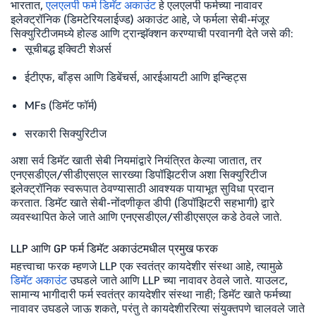
भारतात,
एलएलपी फर्म डिमॅट अकाउंट
हे एलएलपी फर्मच्या नावावर
इलेक्ट्रॉनिक (डिमटेरियलाईज्ड) अकाउंट आहे, जे फर्मला सेबी-मंजूर
सिक्युरिटीजमध्ये होल्ड आणि ट्रान्झॅक्शन करण्याची परवानगी देते जसे की:
सूचीबद्ध इक्विटी शेअर्स
ईटीएफ, बाँड्स आणि डिबेंचर्स, आरईआयटी आणि इन्व्हिट्स
MFs (डिमॅट फॉर्म)
सरकारी सिक्युरिटीज
अशा सर्व डिमॅट खाती सेबी नियमांद्वारे नियंत्रित केल्या जातात, तर
एनएसडीएल/सीडीएसएल सारख्या डिपॉझिटरीज अशा सिक्युरिटीज
इलेक्ट्रॉनिक स्वरूपात ठेवण्यासाठी आवश्यक पायाभूत सुविधा प्रदान
करतात. डिमॅट खाते सेबी-नोंदणीकृत डीपी (डिपॉझिटरी सहभागी) द्वारे
व्यवस्थापित केले जाते आणि एनएसडीएल/सीडीएसएल कडे ठेवले जाते.
LLP आणि GP फर्म डिमॅट अकाउंटमधील प्रमुख फरक
महत्त्वाचा फरक म्हणजे LLP एक स्वतंत्र कायदेशीर संस्था आहे, त्यामुळे
डिमॅट अकाउंट
उघडले जाते आणि LLP च्या नावावर ठेवले जाते. याउलट,
सामान्य भागीदारी फर्म स्वतंत्र कायदेशीर संस्था नाही; डिमॅट खाते फर्मच्या
नावावर उघडले जाऊ शकते, परंतु ते कायदेशीररित्या संयुक्तपणे चालवले जाते