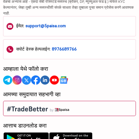
वेळचा अभ्यास आहे - एकदा सेबी रजिस्टर्ड मध्यस्थ (ब्रोकर, DP, म्युच्युअल फंड इ.) मार्फत KYC
केल्यानंतर, जेव्हा तुम्ही अन्य मध्यस्थीशी संपर्क साधता तेव्हा तुम्हाला पुन्हा समान प्रोसेस करणे आवश्यक
नाही.
ईमेल:
support@5paisa.com
सपोर्ट डेस्क हेल्पलाईन:
8976689766
आम्हाला येथे फॉलो करा
आमच्या समुदायात सहभागी व्हा
आत्ताच डाउनलोड करा