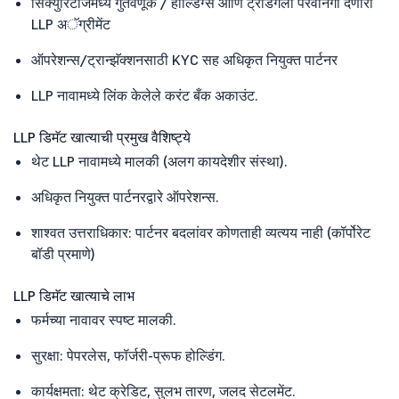
सिक्युरिटीजमध्ये गुंतवणूक / होल्डिंग्स आणि ट्रेडिंगला परवानगी देणारा
LLP अॅग्रीमेंट
ऑपरेशन्स/ट्रान्झॅक्शनसाठी KYC सह अधिकृत नियुक्त पार्टनर
LLP नावामध्ये लिंक केलेले करंट बँक अकाउंट.
LLP डिमॅट खात्याची प्रमुख वैशिष्ट्ये
थेट LLP नावामध्ये मालकी (अलग कायदेशीर संस्था).
अधिकृत नियुक्त पार्टनरद्वारे ऑपरेशन्स.
शाश्वत उत्तराधिकार: पार्टनर बदलांवर कोणताही व्यत्यय नाही (कॉर्पोरेट
बॉडी प्रमाणे)
LLP डिमॅट खात्याचे लाभ
फर्मच्या नावावर स्पष्ट मालकी.
सुरक्षा: पेपरलेस, फॉर्जरी-प्रूफ होल्डिंग.
कार्यक्षमता: थेट क्रेडिट, सुलभ तारण, जलद सेटलमेंट.