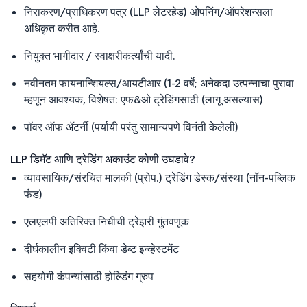
निराकरण/प्राधिकरण पत्र (LLP लेटरहेड) ओपनिंग/ऑपरेशन्सला
अधिकृत करीत आहे.
नियुक्त भागीदार / स्वाक्षरीकर्त्यांची यादी.
नवीनतम फायनान्शियल्स/आयटीआर (1-2 वर्षे; अनेकदा उत्पन्नाचा पुरावा
म्हणून आवश्यक, विशेषत: एफ&ओ ट्रेडिंगसाठी (लागू असल्यास)
पॉवर ऑफ ॲटर्नी (पर्यायी परंतु सामान्यपणे विनंती केलेली)
LLP डिमॅट आणि ट्रेडिंग अकाउंट कोणी उघडावे?
व्यावसायिक/संरचित मालकी (प्रोप.) ट्रेडिंग डेस्क/संस्था (नॉन-पब्लिक
फंड)
एलएलपी अतिरिक्त निधीची ट्रेझरी गुंतवणूक
दीर्घकालीन इक्विटी किंवा डेब्ट इन्व्हेस्टमेंट
सहयोगी कंपन्यांसाठी होल्डिंग ग्रुप