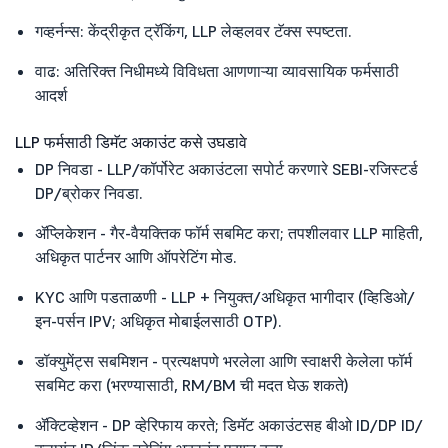
गव्हर्नन्स: केंद्रीकृत ट्रॅकिंग, LLP लेव्हलवर टॅक्स स्पष्टता.
वाढ: अतिरिक्त निधीमध्ये विविधता आणणाऱ्या व्यावसायिक फर्मसाठी
आदर्श
LLP फर्मसाठी डिमॅट अकाउंट कसे उघडावे
DP निवडा - LLP/कॉर्पोरेट अकाउंटला सपोर्ट करणारे SEBI-रजिस्टर्ड
DP/ब्रोकर निवडा.
ॲप्लिकेशन - गैर-वैयक्तिक फॉर्म सबमिट करा; तपशीलवार LLP माहिती,
अधिकृत पार्टनर आणि ऑपरेटिंग मोड.
KYC आणि पडताळणी - LLP + नियुक्त/अधिकृत भागीदार (व्हिडिओ/
इन-पर्सन IPV; अधिकृत मोबाईलसाठी OTP).
डॉक्युमेंट्स सबमिशन - प्रत्यक्षपणे भरलेला आणि स्वाक्षरी केलेला फॉर्म
सबमिट करा (भरण्यासाठी, RM/BM ची मदत घेऊ शकते)
ॲक्टिव्हेशन - DP व्हेरिफाय करते; डिमॅट अकाउंटसह बीओ ID/DP ID/