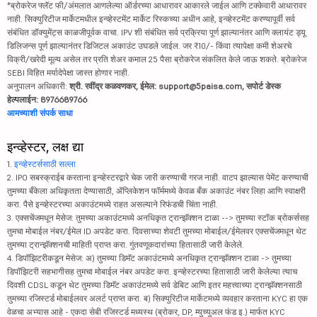
*ब्रोकरेज फ्लॅट फी/अंमलात आणलेल्या ऑर्डरच्या आधारावर आकारले जाईल आणि टक्केवारी आधारावर
नाही. सिक्युरिटीज मार्केटमधील इन्व्हेस्टमेंट मार्केट रिस्कच्या अधीन आहे, इन्व्हेस्टमेंट करण्यापूर्वी सर्व
संबंधित डॉक्युमेंट्स काळजीपूर्वक वाचा. IPV शी संबंधित सर्व प्रक्रिया पूर्ण झाल्यानंतर आणि क्लायंट ड्यू
डिलिजन्स पूर्ण झाल्यानंतर डिजिटल अकाउंट उघडले जाईल. जर ₹10/- किंवा त्यापेक्षा कमी शेअरचे
विक्री/खरेदी मूल्य असेल तर प्रति शेअर कमाल 25 पैसा ब्रोकरेज संकलित केले जाऊ शकते. ब्रोकरेज
SEBI विहित मर्यादेपेक्षा जास्त होणार नाही.
अनुपालन अधिकारी:
श्री. रवींद्र कळवणकर, ईमेल: support@5paisa.com, सपोर्ट डेस्क
हेल्पलाईन: 8976689766
आमच्याशी संपर्क साधा
इन्व्हेस्टर, लक्ष द्या
1.
इन्व्हेस्टर्ससाठी सल्ला
2. IPO सबस्क्राईब करताना इन्व्हेस्टरद्वारे चेक जारी करण्याची गरज नाही. वाटप झाल्यास पेमेंट करण्याची
तुमच्या बँकेला अधिकृतता देण्यासाठी, ॲप्लिकेशन फॉर्ममध्ये केवळ बँक अकाउंट नंबर लिहा आणि स्वाक्षरी
करा. पैसे इन्व्हेस्टरच्या अकाउंटमध्ये राहत असल्याने रिफंडची चिंता नाही.
3. एक्सचेंजमधून मेसेज: तुमच्या अकाउंटमध्ये अनधिकृत ट्रान्झॅक्शन टाळा --> तुमच्या स्टॉक ब्रोकर्ससह
तुमचा मोबाईल नंबर/ईमेल ID अपडेट करा. दिवसाच्या शेवटी तुमच्या मोबाईल/ईमेलवर एक्सचेंजमधून थेट
तुमच्या ट्रान्झॅक्शनची माहिती प्राप्त करा. गुंतवणूकदारांच्या हितासाठी जारी केलेले.
4. डिपॉझिटरीकडून मेसेज: अ) तुमच्या डिमॅट अकाउंटमध्ये अनधिकृत ट्रान्झॅक्शन टाळा -> तुमच्या
डिपॉझिटरी सहभागीसह तुमचा मोबाईल नंबर अपडेट करा. इन्व्हेस्टरच्या हितासाठी जारी केलेल्या त्याच
दिवशी CDSL कडून थेट तुमच्या डिमॅट अकाउंटमध्ये सर्व डेबिट आणि इतर महत्त्वाच्या ट्रान्झॅक्शनसाठी
तुमच्या रजिस्टर्ड मोबाईलवर अलर्ट प्राप्त करा. ब) सिक्युरिटीज मार्केटमध्ये व्यवहार करताना KYC हा एक
वेळचा अभ्यास आहे - एकदा सेबी रजिस्टर्ड मध्यस्थ (ब्रोकर, DP, म्युच्युअल फंड इ.) मार्फत KYC