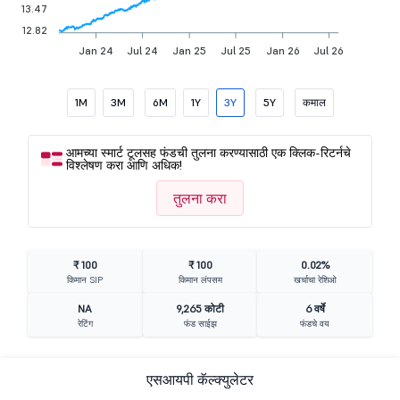
13.47
12.82
Jan 24
Jul 24
Jan 25
Jul 25
Jan 26
Jul 26
1M
3M
6M
1Y
3Y
5Y
कमाल
आमच्या स्मार्ट टूलसह फंडची तुलना करण्यासाठी एक क्लिक-रिटर्नचे
विश्लेषण करा आणि अधिक!
तुलना करा
₹ 100
₹ 100
0.02%
किमान SIP
किमान लंपसम
खर्चाचा रेशिओ
NA
9,265 कोटी
6 वर्षे
रेटिंग
फंड साईझ
फंडचे वय
एसआयपी कॅल्क्युलेटर