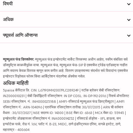
विषयी
अधिक
फ्यूचर्स आणि ऑप्शन्स
म्युच्युअल फंड डिस्क्लेमर:
म्युच्युअल फंड इन्व्हेस्टमेंट मार्केट रिस्कच्या अधीन आहेत, स्कीम संबंधित सर्व
डॉक्युमेंट्स काळजीपूर्वक वाचा. म्युच्युअल फंड, म्युच्युअल फंड-SIP हे एक्सचेंज ट्रेडेड प्रॉडक्ट्स नाहीत
आणि सदस्य केवळ वितरक म्हणून काम करीत आहे. वितरण उपक्रमाच्या संदर्भात सर्व विवादांना एक्सचेंज
इन्व्हेस्टर रिड्रेसल फोरम किंवा आर्बिट्रेशन यंत्रणेचा ॲक्सेस नसेल.
अधिक माहिती
5paisa कॅपिटल लि. CIN: L67190MH2007PLC289249 | स्टॉक ब्रोकर सेबी रजिस्ट्रेशन:
INZ000010231 | सेबी डिपॉझिटरी रजिस्ट्रेशन: IN DP CDSL: IN-DP-192-2016 | रिसर्च ॲनालिस्ट
SEBI रजिस्ट्रेशन. नं.: INH000025188 | AMFI-रजिस्टर्ड म्युच्युअल फंड डिस्ट्रीब्यूटर | AMFI
रजिस्ट्रेशन नं.: ARN-104096 | प्रारंभिक रजिस्ट्रेशन तारीख: 30/07/2015 | ARN ची वर्तमान
वैधता : 30/07/2027 | NSE सदस्य ID: 14300 | BSE मेंबर ID: 6363 | MCX मेंबर ID: 55945 |
इन्व्हेस्टमेंट ॲडव्हायजर रजिस्ट्रेशन नं: INA000014252 | रजिस्टर्ड ॲड्रेस - IIFL हाऊस, सन
इन्फोटेक पार्क, रोड नं. 16V, प्लॉट नं. B-23, MIDC, ठाणे इंडस्ट्रियल एरिया, वागळे इस्टेट, ठाणे,
महाराष्ट्र - 400604