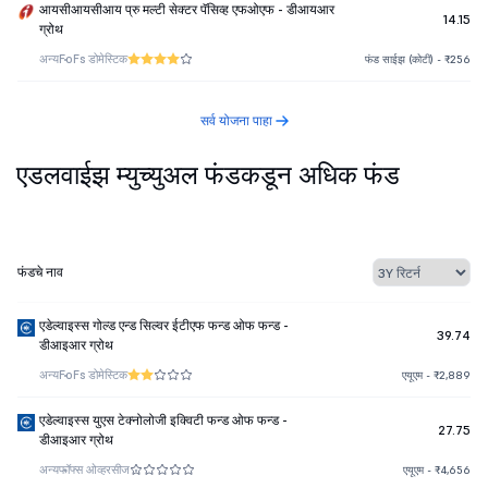
आयसीआयसीआय प्रु मल्टी सेक्टर पॅसिव्ह एफओएफ - डीआयआर
14.15
ग्रोथ
अन्य
FoFs डोमेस्टिक
फंड साईझ (कोटी) - ₹256
सर्व योजना पाहा
एडलवाईझ म्युच्युअल फंडकडून अधिक फंड
फंडचे नाव
एडेल्वाइस्स गोल्ड एन्ड सिल्वर ईटीएफ फन्ड ओफ फन्ड -
39.74
डीआइआर ग्रोथ
अन्य
FoFs डोमेस्टिक
एयूएम - ₹2,889
एडेल्वाइस्स युएस टेक्नोलोजी इक्विटी फन्ड ओफ फन्ड -
27.75
डीआइआर ग्रोथ
अन्य
फॉफ्स ओव्हरसीज
एयूएम - ₹4,656