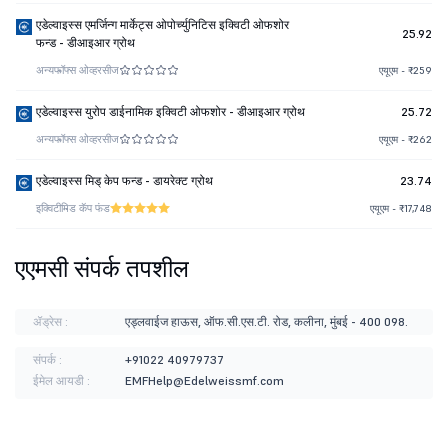
एडेल्वाइस्स एमर्जिन्ग मार्केट्स ओपोर्च्युनिटिस इक्विटी ओफशोर
25.92
फन्ड - डीआइआर ग्रोथ
अन्य
फॉफ्स ओव्हरसीज
एयूएम - ₹259
एडेल्वाइस्स युरोप डाईनामिक इक्विटी ओफशोर - डीआइआर ग्रोथ
25.72
अन्य
फॉफ्स ओव्हरसीज
एयूएम - ₹262
एडेल्वाइस्स मिड् केप फन्ड - डायरेक्ट ग्रोथ
23.74
इक्विटी
मिड कॅप फंड
एयूएम - ₹17,748
एएमसी संपर्क तपशील
ॲड्रेस :
एड्लवाईज हाऊस, ऑफ.सी.एस.टी. रोड, कलीना, मुंबई - 400 098.
संपर्क :
+91022 40979737
ईमेल आयडी :
EMFHelp@Edelweissmf.com