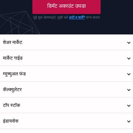
डिमॅट अकाउंट उघडा
पुढे सुरू ठेवण्याद्वारे, तुम्ही सर्व
अटी व शर्ती*
मान्य करता
शेअर मार्केट
मार्केट गाईड
म्युच्युअल फंड
कॅल्क्युलेटर
टॉप स्टॉक
इंडायसेस