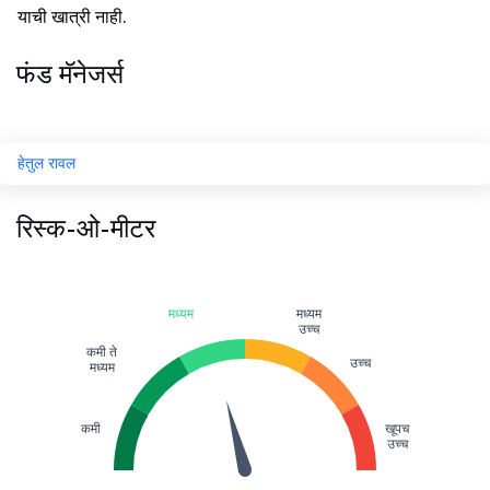
याची खात्री नाही.
फंड मॅनेजर्स
हेतुल रावल
रिस्क-ओ-मीटर
मध्यम
मध्यम
उच्च
कमी ते
उच्च
मध्यम
कमी
खूपच
उच्च