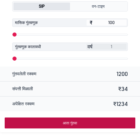
SIP
वन-टाइम
₹
₹
मासिक गुंतवणूक
वर्ष
गुंतवणूक कालावधी
1200
गुंतवलेली रक्कम
₹34
संपत्ती मिळाली
₹1234
अपेक्षित रक्कम
आता गुंतवा