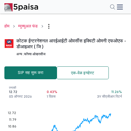
होम
म्युच्युअल फंड
कोटक ईन्टरनेशनल आरईआईटी ओवर्सीस इक्विटी ओमनी एफओएफ -
डीआइआर ( जि )
अन्य .
फॉफ्स ओव्हरसीज
SIP सह सुरू करा
एक-वेळ इन्व्हेस्ट
एनएव्ही
12.72
0.43%
11.26%
05 ऑगस्ट 2026
1 दिवस
3Y सीएजीआर रिटर्न
12.72
11.79
10.86