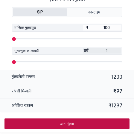
SIP
वन-टाइम
₹
₹
मासिक गुंतवणूक
वर्ष
गुंतवणूक कालावधी
1200
गुंतवलेली रक्कम
₹97
संपत्ती मिळाली
₹1297
अपेक्षित रक्कम
आता गुंतवा