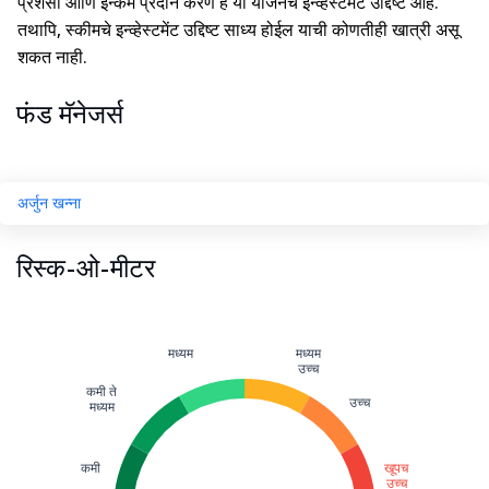
प्रशंसा आणि इन्कम प्रदान करणे हे या योजनेचे इन्व्हेस्टमेंट उद्दिष्ट आहे.
तथापि, स्कीमचे इन्व्हेस्टमेंट उद्दिष्ट साध्य होईल याची कोणतीही खात्री असू
शकत नाही.
फंड मॅनेजर्स
अर्जुन खन्ना
रिस्क-ओ-मीटर
मध्यम
मध्यम
उच्च
कमी ते
उच्च
मध्यम
कमी
खूपच
उच्च