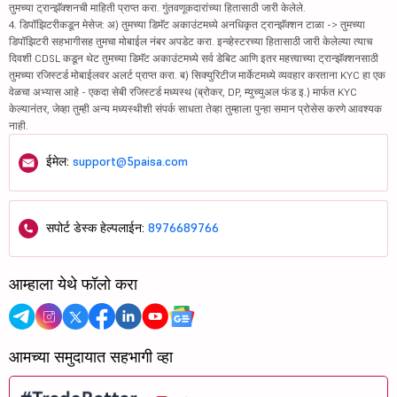
तुमच्या ट्रान्झॅक्शनची माहिती प्राप्त करा. गुंतवणूकदारांच्या हितासाठी जारी केलेले.
4. डिपॉझिटरीकडून मेसेज: अ) तुमच्या डिमॅट अकाउंटमध्ये अनधिकृत ट्रान्झॅक्शन टाळा -> तुमच्या
डिपॉझिटरी सहभागीसह तुमचा मोबाईल नंबर अपडेट करा. इन्व्हेस्टरच्या हितासाठी जारी केलेल्या त्याच
दिवशी CDSL कडून थेट तुमच्या डिमॅट अकाउंटमध्ये सर्व डेबिट आणि इतर महत्त्वाच्या ट्रान्झॅक्शनसाठी
तुमच्या रजिस्टर्ड मोबाईलवर अलर्ट प्राप्त करा. ब) सिक्युरिटीज मार्केटमध्ये व्यवहार करताना KYC हा एक
वेळचा अभ्यास आहे - एकदा सेबी रजिस्टर्ड मध्यस्थ (ब्रोकर, DP, म्युच्युअल फंड इ.) मार्फत KYC
केल्यानंतर, जेव्हा तुम्ही अन्य मध्यस्थीशी संपर्क साधता तेव्हा तुम्हाला पुन्हा समान प्रोसेस करणे आवश्यक
नाही.
ईमेल:
support@5paisa.com
सपोर्ट डेस्क हेल्पलाईन:
8976689766
आम्हाला येथे फॉलो करा
आमच्या समुदायात सहभागी व्हा