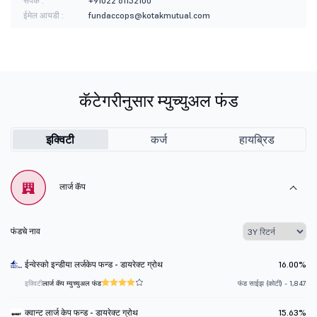
संपर्क :
+91022 61152100
ईमेल आयडी :
fundaccops@kotakmutual.com
कॅटेगरीनुसार म्युच्युअल फंड
इक्विटी
कर्ज
हायब्रिड
लार्ज कॅप
फंडचे नाव
ईन्वेस्को इन्डीया लर्जकेप फन्ड - डायरेक्ट ग्रोथ
16.00%
इक्विटी
लार्ज कॅप म्युच्युअल फंड
फंड साईझ (कोटी) - 1,847
क्वान्ट लार्ज केप फन्ड - डायरेक्ट ग्रोथ
15.63%