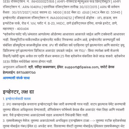
SEBI रजिस्ट्रेशन. नं.: INH000025188 | AMFI-रजिस्टर्ड म्युच्युअल फंड डिस्ट्रीब्यूटर | AMFI
रजिस्ट्रेशन नं.: ARN-104096 | प्रारंभिक रजिस्ट्रेशन तारीख: 30/07/2015 | ARN ची वर्तमान
वैधता : 30/07/2027 | NSE सदस्य ID: 14300 | BSE मेंबर ID: 6363 | MCX मेंबर ID: 55945 |
इन्व्हेस्टमेंट ॲडव्हायजर रजिस्ट्रेशन नं: INA000014252 | रजिस्टर्ड ॲड्रेस - IIFL हाऊस, सन
इन्फोटेक पार्क, रोड नं. 16V, प्लॉट नं. B-23, MIDC, ठाणे इंडस्ट्रियल एरिया, वागळे इस्टेट, ठाणे,
महाराष्ट्र - 400604
*ब्रोकरेज फ्लॅट फी/अंमलात आणलेल्या ऑर्डरच्या आधारावर आकारले जाईल आणि टक्केवारी आधारावर
नाही. सिक्युरिटीज मार्केटमधील इन्व्हेस्टमेंट मार्केट रिस्कच्या अधीन आहे, इन्व्हेस्टमेंट करण्यापूर्वी सर्व
संबंधित डॉक्युमेंट्स काळजीपूर्वक वाचा. IPV शी संबंधित सर्व प्रक्रिया पूर्ण झाल्यानंतर आणि क्लायंट ड्यू
डिलिजन्स पूर्ण झाल्यानंतर डिजिटल अकाउंट उघडले जाईल. जर ₹10/- किंवा त्यापेक्षा कमी शेअरचे
विक्री/खरेदी मूल्य असेल तर प्रति शेअर कमाल 25 पैसा ब्रोकरेज संकलित केले जाऊ शकते. ब्रोकरेज
SEBI विहित मर्यादेपेक्षा जास्त होणार नाही.
अनुपालन अधिकारी:
श्री. रवींद्र कळवणकर, ईमेल: support@5paisa.com, सपोर्ट डेस्क
हेल्पलाईन: 8976689766
आमच्याशी संपर्क साधा
इन्व्हेस्टर, लक्ष द्या
1.
इन्व्हेस्टर्ससाठी सल्ला
2. IPO सबस्क्राईब करताना इन्व्हेस्टरद्वारे चेक जारी करण्याची गरज नाही. वाटप झाल्यास पेमेंट करण्याची
तुमच्या बँकेला अधिकृतता देण्यासाठी, ॲप्लिकेशन फॉर्ममध्ये केवळ बँक अकाउंट नंबर लिहा आणि स्वाक्षरी
करा. पैसे इन्व्हेस्टरच्या अकाउंटमध्ये राहत असल्याने रिफंडची चिंता नाही.
3. एक्सचेंजमधून मेसेज: तुमच्या अकाउंटमध्ये अनधिकृत ट्रान्झॅक्शन टाळा --> तुमच्या स्टॉक ब्रोकर्ससह
तुमचा मोबाईल नंबर/ईमेल ID अपडेट करा. दिवसाच्या शेवटी तुमच्या मोबाईल/ईमेलवर एक्सचेंजमधून थेट