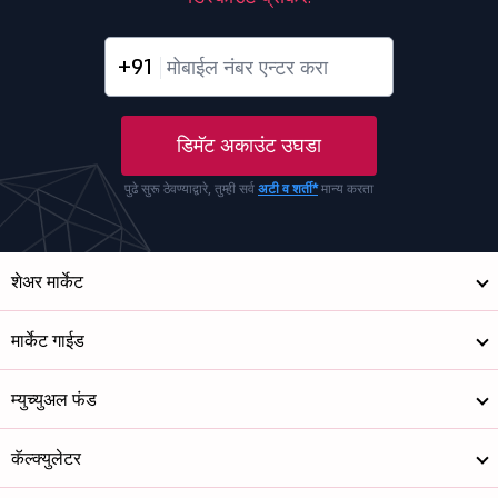
+91
डिमॅट अकाउंट उघडा
पुढे सुरू ठेवण्याद्वारे, तुम्ही सर्व
अटी व शर्ती*
मान्य करता
शेअर मार्केट
मार्केट गाईड
म्युच्युअल फंड
कॅल्क्युलेटर