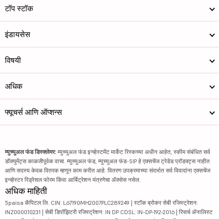
टॉप स्टॉक
इंडायसेस
विषयी
अधिक
फ्यूचर्स आणि ऑप्शन्स
म्युच्युअल फंड डिस्क्लेमर:
म्युच्युअल फंड इन्व्हेस्टमेंट मार्केट रिस्कच्या अधीन आहेत, स्कीम संबंधित सर्व
डॉक्युमेंट्स काळजीपूर्वक वाचा. म्युच्युअल फंड, म्युच्युअल फंड-SIP हे एक्सचेंज ट्रेडेड प्रॉडक्ट्स नाहीत
आणि सदस्य केवळ वितरक म्हणून काम करीत आहे. वितरण उपक्रमाच्या संदर्भात सर्व विवादांना एक्सचेंज
इन्व्हेस्टर रिड्रेसल फोरम किंवा आर्बिट्रेशन यंत्रणेचा ॲक्सेस नसेल.
अधिक माहिती
5paisa कॅपिटल लि. CIN: L67190MH2007PLC289249 | स्टॉक ब्रोकर सेबी रजिस्ट्रेशन:
INZ000010231 | सेबी डिपॉझिटरी रजिस्ट्रेशन: IN DP CDSL: IN-DP-192-2016 | रिसर्च ॲनालिस्ट