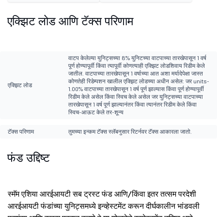
एक्झिट लोड आणि टॅक्स परिणाम
वाटप केलेल्या युनिट्सच्या 8% युनिटच्या वाटपाच्या तारखेपासून 1 वर्ष
पूर्ण होण्यापूर्वी किंवा त्यापूर्वी कोणत्याही एक्झिट लोडशिवाय रिडीम केले
जातील. वाटपाच्या तारखेपासून 1 वर्षाच्या आत अशा मर्यादेपेक्षा जास्त
कोणतेही रिडेम्पशन खालील एक्झिट लोडच्या अधीन असेल: जर units-
एक्झिट लोड
1.00% वाटपाच्या तारखेपासून 1 वर्ष पूर्ण झाल्यास किंवा पूर्ण होण्यापूर्वी
रिडीम केले असेल किंवा स्विच केले असेल जर युनिट्सच्या वाटपाच्या
तारखेपासून 1 वर्ष पूर्ण झाल्यानंतर किंवा त्यानंतर रिडीम केले किंवा
स्विच-आऊट केले तर-शून्य
टॅक्स परिणाम
तुमच्या इन्कम टॅक्स स्लॅबनुसार रिटर्नवर टॅक्स आकारला जातो.
फंड उद्दिष्ट
स्मॅम एशिया आरईआयटी सब ट्रस्ट फंड आणि/किंवा इतर तत्सम परदेशी
आरईआयटी फंडांच्या युनिट्समध्ये इन्व्हेस्टमेंट करून दीर्घकालीन भांडवली