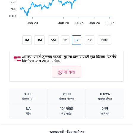
9.93
9.00
8.07
Jan 24
Jan 25
Jul 25
Jan 26
Jul 26
1M
3M
6M
1Y
3Y
5Y
कमाल
आमच्या स्मार्ट टूलसह फंडची तुलना करण्यासाठी एक क्लिक-रिटर्नचे
विश्लेषण करा आणि अधिक!
तुलना करा
₹ 100
₹ 100
0.59%
किमान SIP
किमान लंपसम
खर्चाचा रेशिओ
NA
104 कोटी
5 वर्षे
रेटिंग
फंड साईझ
फंडचे वय
एसआयपी कॅल्क्युलेटर