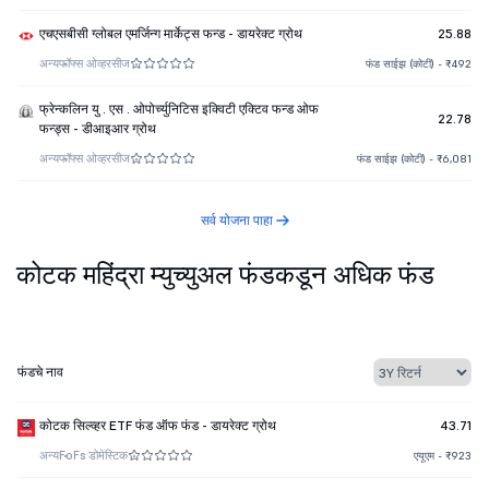
एचएसबीसी ग्लोबल एमर्जिन्ग मार्केट्स फन्ड - डायरेक्ट ग्रोथ
25.88
अन्य
फॉफ्स ओव्हरसीज
फंड साईझ (कोटी) - ₹492
फ्रेन्कलिन यु . एस . ओपोर्च्युनिटिस इक्विटी एक्टिव फन्ड ओफ
22.78
फन्ड्स - डीआइआर ग्रोथ
अन्य
फॉफ्स ओव्हरसीज
फंड साईझ (कोटी) - ₹6,081
सर्व योजना पाहा
कोटक महिंद्रा म्युच्युअल फंडकडून अधिक फंड
फंडचे नाव
कोटक सिल्व्हर ETF फंड ऑफ फंड - डायरेक्ट ग्रोथ
43.71
अन्य
FoFs डोमेस्टिक
एयूएम - ₹923