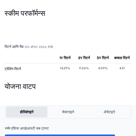
स्कीम परफॉर्मन्स
रिटर्न आणि रँक
(05 ऑगस्ट 2026 रोजी)
1Y रिटर्न
3Y रिटर्न
5Y रिटर्न
कमाल रिटर्न
14.25%
11.26%
4.09%
4.31
ट्रेलिंग रिटर्न
योजना वाटप
होल्डिंगद्वारे
सेक्टरद्वारे
ॲसेटद्वारे
स्मॅम एशिया आरईआयटी सब ट्रस्ट