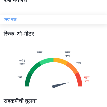
एकता गाला
रिस्क-ओ-मीटर
मध्यम
मध्यम
उच्च
कमी ते
उच्च
मध्यम
कमी
खूपच
उच्च
सहकर्मींची तुलना