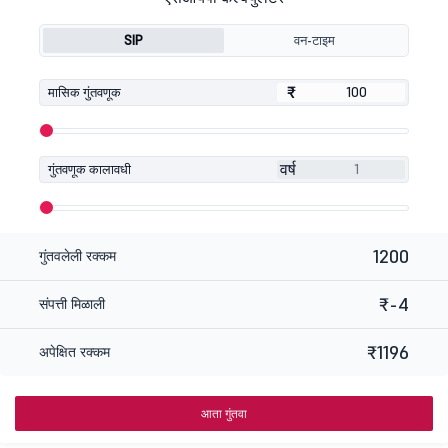
SIP
वन-टाइम
₹
₹
मासिक गुंतवणूक
वर्ष
गुंतवणूक कालावधी
1200
गुंतवलेली रक्कम
₹-4
संपत्ती मिळाली
₹1196
अपेक्षित रक्कम
आता गुंतवा