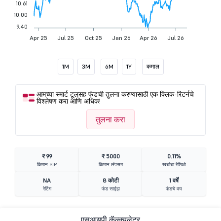
10.61
10.00
9.40
Apr 25
Jul 25
Oct 25
Jan 26
Apr 26
Jul 26
1M
3M
6M
1Y
कमाल
आमच्या स्मार्ट टूलसह फंडची तुलना करण्यासाठी एक क्लिक-रिटर्नचे
विश्लेषण करा आणि अधिक!
तुलना करा
₹ 99
₹ 5000
0.11%
किमान SIP
किमान लंपसम
खर्चाचा रेशिओ
NA
8 कोटी
1 वर्षे
रेटिंग
फंड साईझ
फंडचे वय
एसआयपी कॅल्क्युलेटर