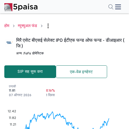
होम
म्युच्युअल फंड
मिरै एसेट बीएसई सेलेक्ट IPO ईटीएफ फन्ड ओफ फन्ड - डीआइआर (
जि )
अन्य .
FoFs डोमेस्टिक
SIP सह सुरू करा
एक-वेळ इन्व्हेस्ट
एनएव्ही
11.81
0.16%
07 ऑगस्ट 2026
1 दिवस
12.42
11.82
11.21