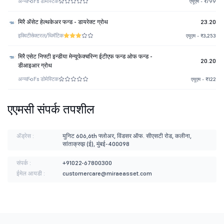
अन्य
FoFs डोमेस्टिक
एयूएम - ₹799
मिरै ॲसेट हेल्थकेअर फन्ड - डायरेक्ट ग्रोथ
23.20
इक्विटी
सेक्टरल/थिमॅटिक
एयूएम - ₹3,253
मिरै एसेट निफ्टी इन्डीया मेन्यूफेक्चरिन्ग ईटीएफ फन्ड ओफ फन्ड -
20.20
डीआइआर ग्रोथ
अन्य
FoFs डोमेस्टिक
एयूएम - ₹122
एएमसी संपर्क तपशील
ॲड्रेस :
युनिट 606,6th फ्लोअर, विंडसर ऑफ. सीएसटी रोड, कलीना,
सांताक्रुझ (ई), मुंबई-400098
संपर्क :
+91022-67800300
ईमेल आयडी :
customercare@miraeasset.com