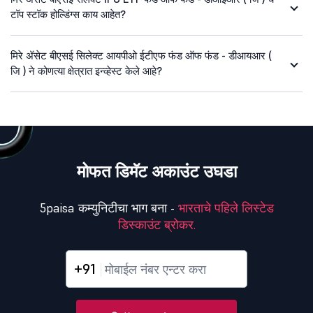
टॉप स्टॉक होल्डिंग्स काय आहेत?
मिरे ॲसेट बीएसई सिलेक्ट आयपीओ ईटीएफ फंड ऑफ फंड - डीआयआर (
जि ) ने कोणत्या क्षेत्रात इन्व्हेस्ट केले आहे?
मोफत डिमॅट अकाउंट उघडा
5paisa कम्युनिटीचा भाग बना -
भारताचे पहिले लिस्टेड
डिस्काउंट ब्रोकर.
+91