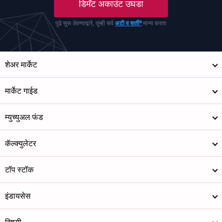
डिमॅट अकाउंट उघडा
पुढे सुरू ठेवण्याद्वारे, तुम्ही सर्व
अटी व शर्ती*
मान्य करता
शेअर मार्केट
मार्केट गाईड
म्युच्युअल फंड
कॅल्क्युलेटर
टॉप स्टॉक
इंडायसेस