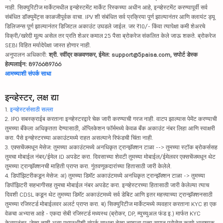
नाही. सिक्युरिटीज मार्केटमधील इन्व्हेस्टमेंट मार्केट रिस्कच्या अधीन आहे, इन्व्हेस्टमेंट करण्यापूर्वी सर्व
संबंधित डॉक्युमेंट्स काळजीपूर्वक वाचा. IPV शी संबंधित सर्व प्रक्रिया पूर्ण झाल्यानंतर आणि क्लायंट ड्यू
डिलिजन्स पूर्ण झाल्यानंतर डिजिटल अकाउंट उघडले जाईल. जर ₹10/- किंवा त्यापेक्षा कमी शेअरचे
विक्री/खरेदी मूल्य असेल तर प्रति शेअर कमाल 25 पैसा ब्रोकरेज संकलित केले जाऊ शकते. ब्रोकरेज
SEBI विहित मर्यादेपेक्षा जास्त होणार नाही.
अनुपालन अधिकारी:
श्री. रवींद्र कळवणकर, ईमेल: support@5paisa.com, सपोर्ट डेस्क
हेल्पलाईन: 8976689766
आमच्याशी संपर्क साधा
इन्व्हेस्टर, लक्ष द्या
1.
इन्व्हेस्टर्ससाठी सल्ला
2. IPO सबस्क्राईब करताना इन्व्हेस्टरद्वारे चेक जारी करण्याची गरज नाही. वाटप झाल्यास पेमेंट करण्याची
तुमच्या बँकेला अधिकृतता देण्यासाठी, ॲप्लिकेशन फॉर्ममध्ये केवळ बँक अकाउंट नंबर लिहा आणि स्वाक्षरी
करा. पैसे इन्व्हेस्टरच्या अकाउंटमध्ये राहत असल्याने रिफंडची चिंता नाही.
3. एक्सचेंजमधून मेसेज: तुमच्या अकाउंटमध्ये अनधिकृत ट्रान्झॅक्शन टाळा --> तुमच्या स्टॉक ब्रोकर्ससह
तुमचा मोबाईल नंबर/ईमेल ID अपडेट करा. दिवसाच्या शेवटी तुमच्या मोबाईल/ईमेलवर एक्सचेंजमधून थेट
तुमच्या ट्रान्झॅक्शनची माहिती प्राप्त करा. गुंतवणूकदारांच्या हितासाठी जारी केलेले.
4. डिपॉझिटरीकडून मेसेज: अ) तुमच्या डिमॅट अकाउंटमध्ये अनधिकृत ट्रान्झॅक्शन टाळा -> तुमच्या
डिपॉझिटरी सहभागीसह तुमचा मोबाईल नंबर अपडेट करा. इन्व्हेस्टरच्या हितासाठी जारी केलेल्या त्याच
दिवशी CDSL कडून थेट तुमच्या डिमॅट अकाउंटमध्ये सर्व डेबिट आणि इतर महत्त्वाच्या ट्रान्झॅक्शनसाठी
तुमच्या रजिस्टर्ड मोबाईलवर अलर्ट प्राप्त करा. ब) सिक्युरिटीज मार्केटमध्ये व्यवहार करताना KYC हा एक
वेळचा अभ्यास आहे - एकदा सेबी रजिस्टर्ड मध्यस्थ (ब्रोकर, DP, म्युच्युअल फंड इ.) मार्फत KYC
केल्यानंतर, जेव्हा तुम्ही अन्य मध्यस्थीशी संपर्क साधता तेव्हा तुम्हाला पुन्हा समान प्रोसेस करणे आवश्यक