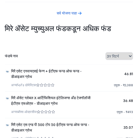
सर्व योजना पाहा
मिरे ॲसेट म्युच्युअल फंडकडून अधिक फंड
फंडचे नाव
मिरै एसेट एनवायएसई फेन्ग + ईटीएफ फन्ड ओफ फन्ड -
46.81
डीआइआर ग्रोथ
अन्य
FoFs डोमेस्टिक
एयूएम - ₹2,388
मिरै ॲसेट ग्लोबल X आर्टिफिशियल इंटेलिजन्स अँड टेक्नॉलॉजी
36.48
ईटीएफ एफओएफ - डीआइआर ग्रोथ
अन्य
फॉफ्स ओव्हरसीज
एयूएम - ₹493
मिरै एसेट एस एन्ड पी 500 टोप 50 ईटीएफ फन्ड ओफ फन्ड -
35.07
डीआइआर ग्रोथ