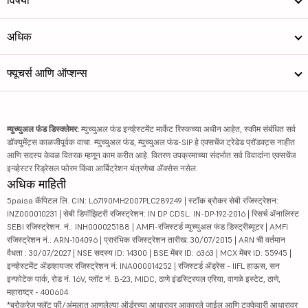
विषयी
अधिक
फ्यूचर्स आणि ऑप्शन्स
म्युच्युअल फंड डिस्क्लेमर:
म्युच्युअल फंड इन्व्हेस्टमेंट मार्केट रिस्कच्या अधीन आहेत, स्कीम संबंधित सर्व
डॉक्युमेंट्स काळजीपूर्वक वाचा. म्युच्युअल फंड, म्युच्युअल फंड-SIP हे एक्सचेंज ट्रेडेड प्रॉडक्ट्स नाहीत
आणि सदस्य केवळ वितरक म्हणून काम करीत आहे. वितरण उपक्रमाच्या संदर्भात सर्व विवादांना एक्सचेंज
इन्व्हेस्टर रिड्रेसल फोरम किंवा आर्बिट्रेशन यंत्रणेचा ॲक्सेस नसेल.
अधिक माहिती
5paisa कॅपिटल लि. CIN: L67190MH2007PLC289249 | स्टॉक ब्रोकर सेबी रजिस्ट्रेशन:
INZ000010231 | सेबी डिपॉझिटरी रजिस्ट्रेशन: IN DP CDSL: IN-DP-192-2016 | रिसर्च ॲनालिस्ट
SEBI रजिस्ट्रेशन. नं.: INH000025188 | AMFI-रजिस्टर्ड म्युच्युअल फंड डिस्ट्रीब्यूटर | AMFI
रजिस्ट्रेशन नं.: ARN-104096 | प्रारंभिक रजिस्ट्रेशन तारीख: 30/07/2015 | ARN ची वर्तमान
वैधता : 30/07/2027 | NSE सदस्य ID: 14300 | BSE मेंबर ID: 6363 | MCX मेंबर ID: 55945 |
इन्व्हेस्टमेंट ॲडव्हायजर रजिस्ट्रेशन नं: INA000014252 | रजिस्टर्ड ॲड्रेस - IIFL हाऊस, सन
इन्फोटेक पार्क, रोड नं. 16V, प्लॉट नं. B-23, MIDC, ठाणे इंडस्ट्रियल एरिया, वागळे इस्टेट, ठाणे,
महाराष्ट्र - 400604
*ब्रोकरेज फ्लॅट फी/अंमलात आणलेल्या ऑर्डरच्या आधारावर आकारले जाईल आणि टक्केवारी आधारावर