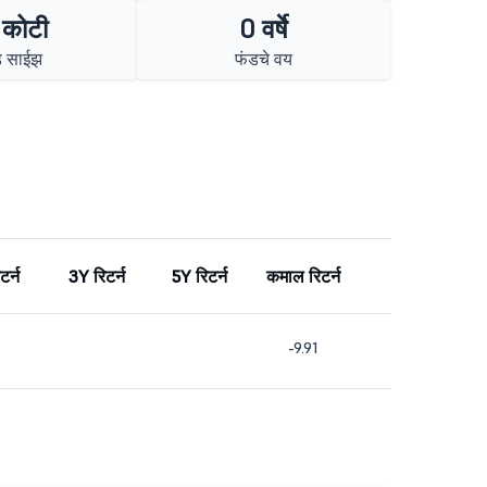
 कोटी
0 वर्षे
ड साईझ
फंडचे वय
टर्न
3Y रिटर्न
5Y रिटर्न
कमाल रिटर्न
-9.91