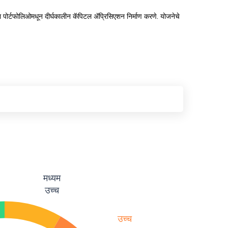
्या पोर्टफोलिओमधून दीर्घकालीन कॅपिटल ॲप्रिसिएशन निर्माण करणे. योजनेचे
मध्यम
उच्च
उच्च