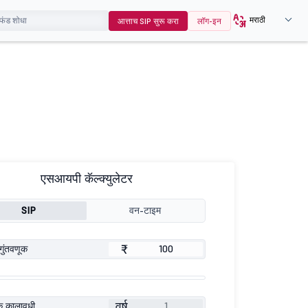
मराठी
आत्ताच SIP सुरू करा
लॉग-इन
एसआयपी कॅल्क्युलेटर
SIP
वन-टाइम
₹
गुंतवणूक
वर्ष
ूक कालावधी