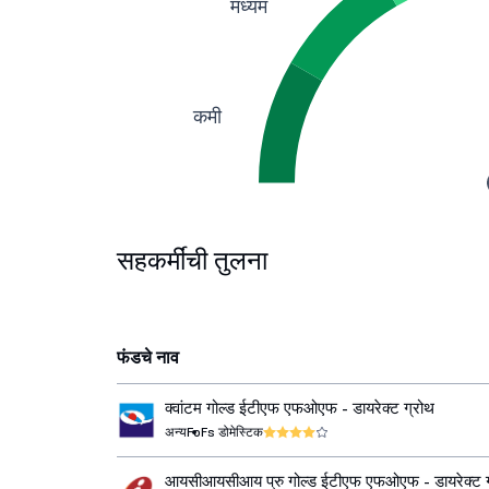
मध्यम
कमी
सहकर्मींची तुलना
फंडचे नाव
क्वांटम गोल्ड ईटीएफ एफओएफ - डायरेक्ट ग्रोथ
अन्य
FoFs डोमेस्टिक
आयसीआयसीआय प्रु गोल्ड ईटीएफ एफओएफ - डायरेक्ट ग