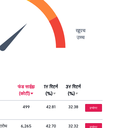
खूपच
उच्च
फंड साईझ
1Y रिटर्न
3Y रिटर्न
(कोटी)
(%)
(%)
499
42.81
32.38
इन्व्हेस्ट
्रोथ
6,265
42.70
32.32
इन्व्हेस्ट