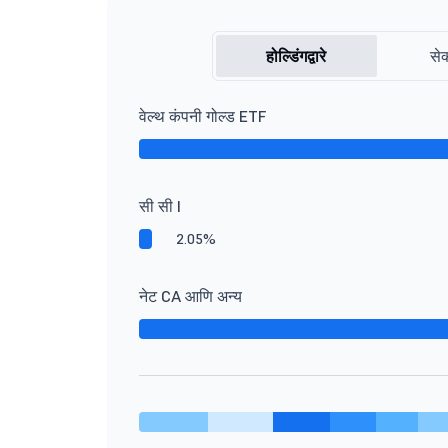
होल्डिंगद्वारे
सेक
वेल्थ कंपनी गोल्ड ETF
सी सी I
2.05%
नेट CA आणि अन्य