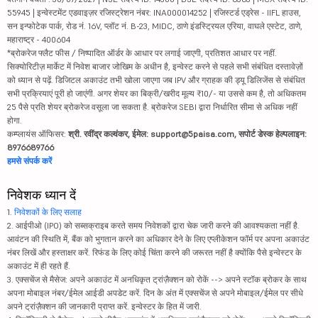
55945 | इन्वेस्टमेंट एडवाइज़र रजिस्ट्रेशन नंबर: INA000014252 | रजिस्टर्ड एड्रेस - IIFL हाउस,
सन इन्फोटेक पार्क, रोड नं. 16V, प्लॉट नं. B-23, MIDC, ठाणे इंडस्ट्रियल एरिया, वाघले एस्टेट, ठाणे,
महाराष्ट्र - 400604
*ब्रोकरेज फ्लैट फीस / निष्पादित ऑर्डर के आधार पर लगाई जाएगी, प्रतिशत आधार पर नहीं.
सिक्योरिटीज़ मार्केट में निवेश बाजार जोखिम के अधीन है, इन्वेस्ट करने से पहले सभी संबंधित दस्तावेज़ों
को ध्यान से पढ़ें. डिजिटल अकाउंट तभी खोला जाएगा जब IPV और ग्राहक की ड्यू डिलिजेंस से संबंधित
सभी प्रक्रियाएं पूरी हो जाएंगी. अगर शेयर का बिक्री/खरीद मूल्य ₹10/- या उससे कम है, तो अधिकतम
25 पैसे प्रति शेयर ब्रोकरेज वसूला जा सकता है. ब्रोकरेज SEBI द्वारा निर्धारित सीमा से अधिक नहीं
होगा.
कम्प्लायंस ऑफिसर:
श्री. रवींद्र कल्वंकर, ईमेल: support@5paisa.com, सपोर्ट डेस्क हेल्पलाइन:
8976689766
हमसे संपर्क करें
निवेशक ध्यान दें
1.
निवेशकों के लिए सलाह
2. आईपीओ (IPO) को सब्सक्राइब करते समय निवेशकों द्वारा चेक जारी करने की आवश्यकता नहीं है.
आवंटन की स्थिति में, बैंक को भुगतान करने का अधिकार देने के लिए एप्लीकेशन फॉर्म पर अपना अकाउंट
नंबर लिखें और हस्ताक्षर करें. रिफंड के लिए कोई चिंता करने की जरूरत नहीं है क्योंकि पैसे इन्वेस्टर के
अकाउंट में ही रहते हैं.
3. एक्सचेंज से मैसेज: अपने अकाउंट में अनधिकृत ट्रांज़ैक्शन को रोकें --> अपने स्टॉक ब्रोकर के साथ
अपना मोबाइल नंबर/ईमेल आईडी अपडेट करें. दिन के अंत में एक्सचेंज से अपने मोबाइल/ईमेल पर सीधे
अपने ट्रांज़ैक्शन की जानकारी प्राप्त करें. इन्वेस्टर के हित में जारी.