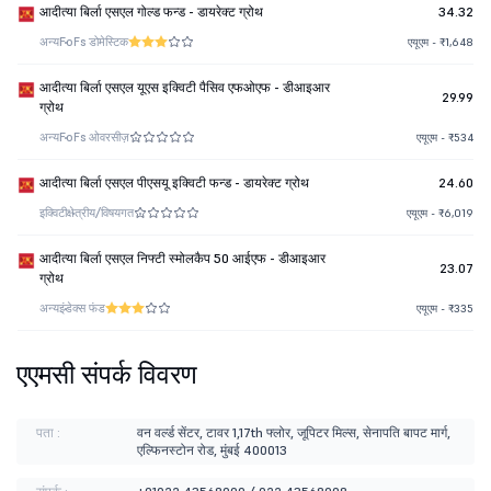
आदीत्या बिर्ला एसएल गोल्ड फन्ड - डायरेक्ट ग्रोथ
34.32
अन्य
FoFs डोमेस्टिक
एयूएम - ₹1,648
आदीत्या बिर्ला एसएल यूएस इक्विटी पैसिव एफओएफ - डीआइआर
29.99
ग्रोथ
अन्य
FoFs ओवरसीज़
एयूएम - ₹534
आदीत्या बिर्ला एसएल पीएसयू इक्विटी फन्ड - डायरेक्ट ग्रोथ
24.60
इक्विटी
क्षेत्रीय/विषयगत
एयूएम - ₹6,019
आदीत्या बिर्ला एसएल निफ्टी स्मोलकैप 50 आईएफ - डीआइआर
23.07
ग्रोथ
अन्य
इंडेक्स फंड
एयूएम - ₹335
एएमसी संपर्क विवरण
पता :
वन वर्ल्ड सेंटर, टावर 1,17th फ्लोर, जूपिटर मिल्स, सेनापति बापट मार्ग,
एल्फिनस्टोन रोड, मुंबई 400013