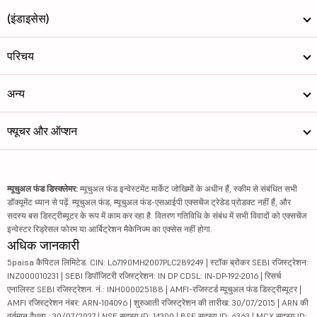
(इंडाइसेस)
परिचय
अन्य
फ्यूचर और ऑप्शन
म्यूचुअल फंड डिस्क्लेमर:
म्यूचुअल फंड इन्वेस्टमेंट मार्केट जोखिमों के अधीन हैं, स्कीम से संबंधित सभी
डॉक्यूमेंट ध्यान से पढ़ें. म्यूचुअल फंड, म्यूचुअल फंड-एसआईपी एक्सचेंज ट्रेडेड प्रोडक्ट नहीं हैं, और
सदस्य बस डिस्ट्रीब्यूटर के रूप में काम कर रहा है. वितरण गतिविधि के संबंध में सभी विवादों को एक्सचेंज
इन्वेस्टर रिड्रेसल फोरम या आर्बिट्रेशन मैकेनिज्म का एक्सेस नहीं होगा.
अधिक जानकारी
5paisa कैपिटल लिमिटेड. CIN: L67190MH2007PLC289249 | स्टॉक ब्रोकर SEBI रजिस्ट्रेशन:
INZ000010231 | SEBI डिपॉजिटरी रजिस्ट्रेशन: IN DP CDSL: IN-DP-192-2016 | रिसर्च
एनालिस्ट SEBI रजिस्ट्रेशन. नं.: INH000025188 | AMFI-रजिस्टर्ड म्यूचुअल फंड डिस्ट्रीब्यूटर |
AMFI रजिस्ट्रेशन नंबर: ARN-104096 | शुरुआती रजिस्ट्रेशन की तारीख: 30/07/2015 | ARN की
वर्तमान वैधता : 30/07/2027 | NSE सदस्य ID: 14300 | BSE सदस्य ID: 6363 | MCX सदस्य ID: