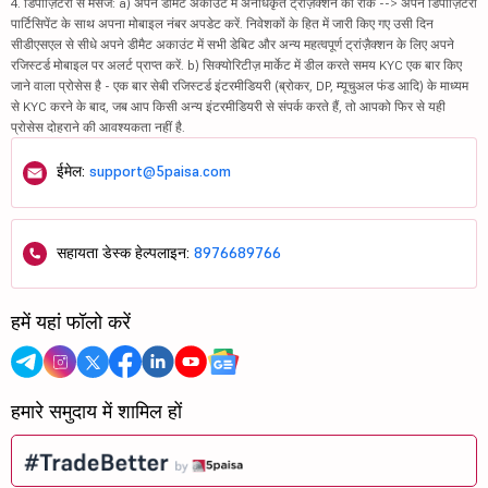
4. डिपॉज़िटरी से मैसेज: a) अपने डीमैट अकाउंट में अनधिकृत ट्रांज़ैक्शन को रोकें --> अपने डिपॉज़िटरी
पार्टिसिपेंट के साथ अपना मोबाइल नंबर अपडेट करें. निवेशकों के हित में जारी किए गए उसी दिन
सीडीएसएल से सीधे अपने डीमैट अकाउंट में सभी डेबिट और अन्य महत्वपूर्ण ट्रांज़ैक्शन के लिए अपने
रजिस्टर्ड मोबाइल पर अलर्ट प्राप्त करें. b) सिक्योरिटीज़ मार्केट में डील करते समय KYC एक बार किए
जाने वाला प्रोसेस है - एक बार सेबी रजिस्टर्ड इंटरमीडियरी (ब्रोकर, DP, म्यूचुअल फंड आदि) के माध्यम
से KYC करने के बाद, जब आप किसी अन्य इंटरमीडियरी से संपर्क करते हैं, तो आपको फिर से यही
प्रोसेस दोहराने की आवश्यकता नहीं है.
ईमेल:
support@5paisa.com
सहायता डेस्क हेल्पलाइन:
8976689766
हमें यहां फॉलो करें
हमारे समुदाय में शामिल हों