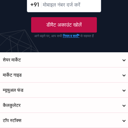
+91
डीमैट अकाउंट खोलें
आगे बढ़ने पर, आप सभी
नियम व शर्तों*
से सहमत हैं
शेयर मार्केट
मार्केट गाइड
म्यूचुअल फंड
कैलकुलेटर
टॉप स्टॉक्स