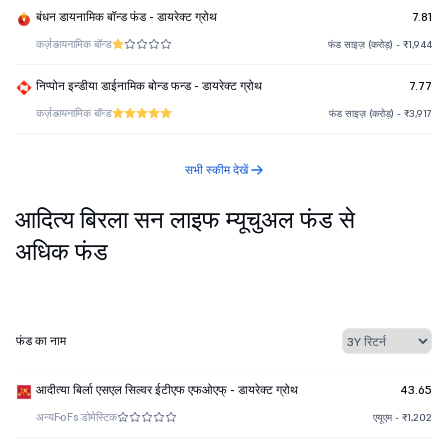
बंधन डायनामिक बॉन्ड फंड - डायरेक्ट ग्रोथ
7.81
कर्ज़
डायनामिक बॉन्ड
फंड साइज़ (करोड़) - ₹1,944
निप्पोन इन्डीया डाईनामिक बोन्ड फन्ड - डायरेक्ट ग्रोथ
7.77
कर्ज़
डायनामिक बॉन्ड
फंड साइज़ (करोड़) - ₹3,917
सभी स्कीम देखें
आदित्य बिरला सन लाइफ म्यूचुअल फंड से
अधिक फंड
फंड का नाम
आदीत्या बिर्ला एसएल सिल्वर ईटीएफ एफओएफ् - डायरेक्ट ग्रोथ
43.65
अन्य
FoFs डोमेस्टिक
एयूएम - ₹1,202