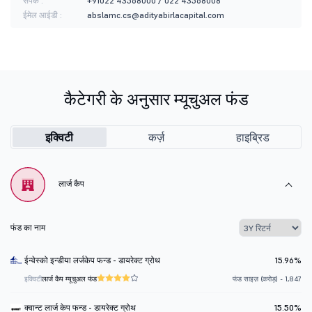
संपर्क :
+91022 43568000 / 022 43568008
ईमेल आईडी :
abslamc.cs@adityabirlacapital.com
कैटेगरी के अनुसार म्यूचुअल फंड
इक्विटी
कर्ज़
हाइब्रिड
लार्ज कैप
फंड का नाम
ईन्वेस्को इन्डीया लर्जकेप फन्ड - डायरेक्ट ग्रोथ
15.96%
इक्विटी
लार्ज कैप म्यूचुअल फंड
फंड साइज़ (करोड़) - 1,847
क्वान्ट लार्ज केप फन्ड - डायरेक्ट ग्रोथ
15.50%