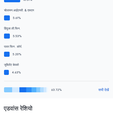
चोलामन.आईएनवी. & एफएन
5.61%
हिंदुजा ली.फिन.
5.53%
पावर फिन . कोर्प.
5.20%
जुबिलेंट बेवको
4.63%
सभी देखें
63.72%
एडवांस रेशियो