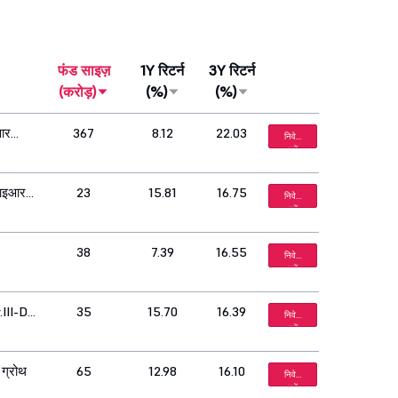
फंड साइज़
1Y रिटर्न
3Y रिटर्न
(करोड़)
(%)
(%)
इआर
367
8.12
22.03
निवेश
करें
ीआइआर
23
15.81
16.75
निवेश
करें
38
7.39
16.55
निवेश
करें
III-Dir
35
15.70
16.39
निवेश
करें
 ग्रोथ
65
12.98
16.10
निवेश
करें