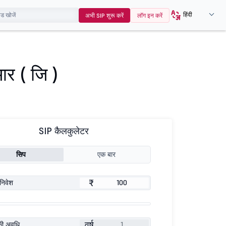
हिंदी
अभी SIP शुरू करें
लॉग इन करें
आर ( जि )
SIP कैलकुलेटर
सिप
एक बार
₹
निवेश
वर्ष
की अवधि