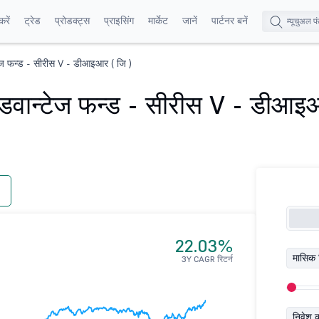
रें
ट्रेड
प्रोडक्ट्स
प्राइसिंग
मार्केट
जानें
पार्टनर बनें
टेज फन्ड - सीरीस V - डीआइआर ( जि )
एडवान्टेज फन्ड - सीरीस V - डीआइ
22.03%
मासिक 
3Y CAGR रिटर्न
निवेश 