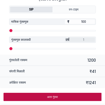
SIP
वन-टाइम
₹
₹
मासिक गुंतवणूक
वर्ष
गुंतवणूक कालावधी
1200
गुंतवलेली रक्कम
₹41
संपत्ती मिळाली
₹1241
अपेक्षित रक्कम
आता गुंतवा