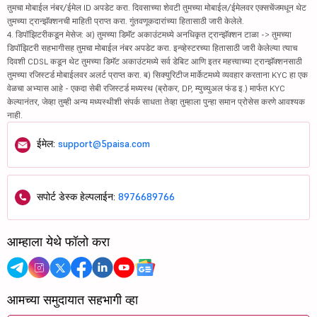
तुमचा मोबाईल नंबर/ईमेल ID अपडेट करा. दिवसाच्या शेवटी तुमच्या मोबाईल/ईमेलवर एक्सचेंजमधून थेट
तुमच्या ट्रान्झॅक्शनची माहिती प्राप्त करा. गुंतवणूकदारांच्या हितासाठी जारी केलेले.
4. डिपॉझिटरीकडून मेसेज: अ) तुमच्या डिमॅट अकाउंटमध्ये अनधिकृत ट्रान्झॅक्शन टाळा -> तुमच्या
डिपॉझिटरी सहभागीसह तुमचा मोबाईल नंबर अपडेट करा. इन्व्हेस्टरच्या हितासाठी जारी केलेल्या त्याच
दिवशी CDSL कडून थेट तुमच्या डिमॅट अकाउंटमध्ये सर्व डेबिट आणि इतर महत्त्वाच्या ट्रान्झॅक्शनसाठी
तुमच्या रजिस्टर्ड मोबाईलवर अलर्ट प्राप्त करा. ब) सिक्युरिटीज मार्केटमध्ये व्यवहार करताना KYC हा एक
वेळचा अभ्यास आहे - एकदा सेबी रजिस्टर्ड मध्यस्थ (ब्रोकर, DP, म्युच्युअल फंड इ.) मार्फत KYC
केल्यानंतर, जेव्हा तुम्ही अन्य मध्यस्थीशी संपर्क साधता तेव्हा तुम्हाला पुन्हा समान प्रोसेस करणे आवश्यक
नाही.
ईमेल:
support@5paisa.com
सपोर्ट डेस्क हेल्पलाईन:
8976689766
आम्हाला येथे फॉलो करा
आमच्या समुदायात सहभागी व्हा