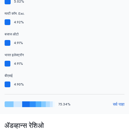
5.02%
मल्टी कॉम. Exc.
4.92%
बजाज ऑटो
4.91%
भारत इलेक्ट्रॉन
4.91%
बीएसई
4.90%
सर्व पाहा
75.34%
ॲडव्हान्स रेशिओ