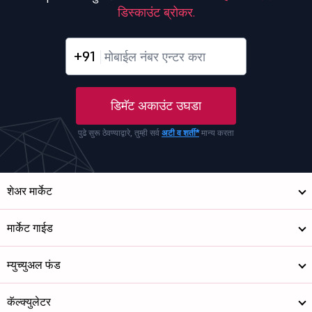
डिस्काउंट ब्रोकर.
+91
डिमॅट अकाउंट उघडा
पुढे सुरू ठेवण्याद्वारे, तुम्ही सर्व
अटी व शर्ती*
मान्य करता
शेअर मार्केट
मार्केट गाईड
म्युच्युअल फंड
कॅल्क्युलेटर