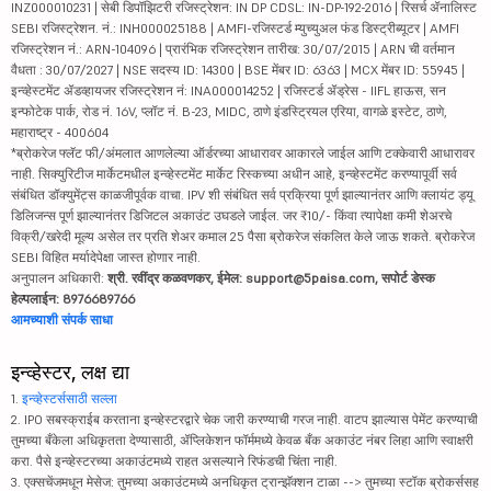
INZ000010231 | सेबी डिपॉझिटरी रजिस्ट्रेशन: IN DP CDSL: IN-DP-192-2016 | रिसर्च ॲनालिस्ट
SEBI रजिस्ट्रेशन. नं.: INH000025188 | AMFI-रजिस्टर्ड म्युच्युअल फंड डिस्ट्रीब्यूटर | AMFI
रजिस्ट्रेशन नं.: ARN-104096 | प्रारंभिक रजिस्ट्रेशन तारीख: 30/07/2015 | ARN ची वर्तमान
वैधता : 30/07/2027 | NSE सदस्य ID: 14300 | BSE मेंबर ID: 6363 | MCX मेंबर ID: 55945 |
इन्व्हेस्टमेंट ॲडव्हायजर रजिस्ट्रेशन नं: INA000014252 | रजिस्टर्ड ॲड्रेस - IIFL हाऊस, सन
इन्फोटेक पार्क, रोड नं. 16V, प्लॉट नं. B-23, MIDC, ठाणे इंडस्ट्रियल एरिया, वागळे इस्टेट, ठाणे,
महाराष्ट्र - 400604
*ब्रोकरेज फ्लॅट फी/अंमलात आणलेल्या ऑर्डरच्या आधारावर आकारले जाईल आणि टक्केवारी आधारावर
नाही. सिक्युरिटीज मार्केटमधील इन्व्हेस्टमेंट मार्केट रिस्कच्या अधीन आहे, इन्व्हेस्टमेंट करण्यापूर्वी सर्व
संबंधित डॉक्युमेंट्स काळजीपूर्वक वाचा. IPV शी संबंधित सर्व प्रक्रिया पूर्ण झाल्यानंतर आणि क्लायंट ड्यू
डिलिजन्स पूर्ण झाल्यानंतर डिजिटल अकाउंट उघडले जाईल. जर ₹10/- किंवा त्यापेक्षा कमी शेअरचे
विक्री/खरेदी मूल्य असेल तर प्रति शेअर कमाल 25 पैसा ब्रोकरेज संकलित केले जाऊ शकते. ब्रोकरेज
SEBI विहित मर्यादेपेक्षा जास्त होणार नाही.
अनुपालन अधिकारी:
श्री. रवींद्र कळवणकर, ईमेल: support@5paisa.com, सपोर्ट डेस्क
हेल्पलाईन: 8976689766
आमच्याशी संपर्क साधा
इन्व्हेस्टर, लक्ष द्या
1.
इन्व्हेस्टर्ससाठी सल्ला
2. IPO सबस्क्राईब करताना इन्व्हेस्टरद्वारे चेक जारी करण्याची गरज नाही. वाटप झाल्यास पेमेंट करण्याची
तुमच्या बँकेला अधिकृतता देण्यासाठी, ॲप्लिकेशन फॉर्ममध्ये केवळ बँक अकाउंट नंबर लिहा आणि स्वाक्षरी
करा. पैसे इन्व्हेस्टरच्या अकाउंटमध्ये राहत असल्याने रिफंडची चिंता नाही.
3. एक्सचेंजमधून मेसेज: तुमच्या अकाउंटमध्ये अनधिकृत ट्रान्झॅक्शन टाळा --> तुमच्या स्टॉक ब्रोकर्ससह