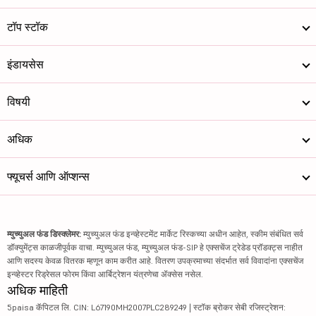
टॉप स्टॉक
इंडायसेस
विषयी
अधिक
फ्यूचर्स आणि ऑप्शन्स
म्युच्युअल फंड डिस्क्लेमर:
म्युच्युअल फंड इन्व्हेस्टमेंट मार्केट रिस्कच्या अधीन आहेत, स्कीम संबंधित सर्व
डॉक्युमेंट्स काळजीपूर्वक वाचा. म्युच्युअल फंड, म्युच्युअल फंड-SIP हे एक्सचेंज ट्रेडेड प्रॉडक्ट्स नाहीत
आणि सदस्य केवळ वितरक म्हणून काम करीत आहे. वितरण उपक्रमाच्या संदर्भात सर्व विवादांना एक्सचेंज
इन्व्हेस्टर रिड्रेसल फोरम किंवा आर्बिट्रेशन यंत्रणेचा ॲक्सेस नसेल.
अधिक माहिती
5paisa कॅपिटल लि. CIN: L67190MH2007PLC289249 | स्टॉक ब्रोकर सेबी रजिस्ट्रेशन: