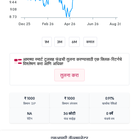
9.44
9.08
8.73
Dec 25
Feb 26
Apr 26
Jun 26
Aug 26
1M
3M
6M
कमाल
आमच्या स्मार्ट टूलसह फंडची तुलना करण्यासाठी एक क्लिक-रिटर्नचे
विश्लेषण करा आणि अधिक!
तुलना करा
₹ 1000
₹ 1000
0.91%
किमान SIP
किमान लंपसम
खर्चाचा रेशिओ
NA
36 कोटी
0 वर्षे
रेटिंग
फंड साईझ
फंडचे वय
एसआयपी कॅल्क्युलेटर