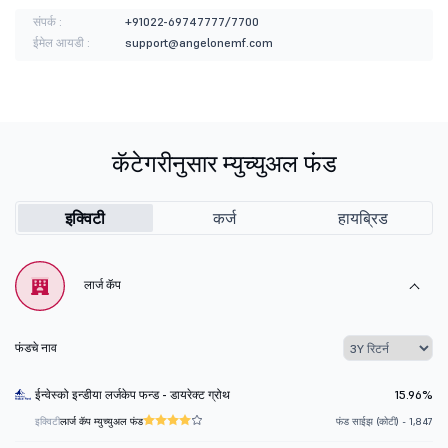
संपर्क :
+91022-69747777/7700
ईमेल आयडी :
support@angelonemf.com
कॅटेगरीनुसार म्युच्युअल फंड
इक्विटी
कर्ज
हायब्रिड
लार्ज कॅप
फंडचे नाव
ईन्वेस्को इन्डीया लर्जकेप फन्ड - डायरेक्ट ग्रोथ
15.96%
इक्विटी
लार्ज कॅप म्युच्युअल फंड
फंड साईझ (कोटी) - 1,847