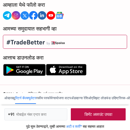
आम्हाला येथे फॉलो करा
आमच्या समुदायात सहभागी व्हा
आत्ताच डाउनलोड करा
©2026, 5paisa कॅपिटल लि. सर्व हक्क राखीव.
ओव्हरव्ह्यू
रिटर्न कॅल्क्युलेटर
स्कीम परफॉर्मन्स
योजना वाटप
ॲडव्हान्स रेशिओ
एक्झिट लोड
फंड उद्दिष्ट
रिस्क-ओ
आम्ही ISO 27001:2022 प्रमाणित आहोत.
डिमॅट अकाउंट उघडा
+91
पुढे सुरू ठेवण्याद्वारे, तुम्ही आमच्या
अटी व शर्ती*
सह सहमत आहात