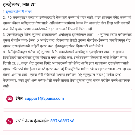
इन्व्हेस्टर, लक्ष द्या
1.
इन्व्हेस्टर्ससाठी सल्ला
2. IPO सबस्क्राईब करताना इन्व्हेस्टरद्वारे चेक जारी करण्याची गरज नाही. वाटप झाल्यास पेमेंट करण्याची
तुमच्या बँकेला अधिकृतता देण्यासाठी, ॲप्लिकेशन फॉर्ममध्ये केवळ बँक अकाउंट नंबर लिहा आणि स्वाक्षरी
करा. पैसे इन्व्हेस्टरच्या अकाउंटमध्ये राहत असल्याने रिफंडची चिंता नाही.
3. एक्सचेंजमधून मेसेज: तुमच्या अकाउंटमध्ये अनधिकृत ट्रान्झॅक्शन टाळा --> तुमच्या स्टॉक ब्रोकर्ससह
तुमचा मोबाईल नंबर/ईमेल ID अपडेट करा. दिवसाच्या शेवटी तुमच्या मोबाईल/ईमेलवर एक्सचेंजमधून थेट
तुमच्या ट्रान्झॅक्शनची माहिती प्राप्त करा. गुंतवणूकदारांच्या हितासाठी जारी केलेले.
4. डिपॉझिटरीकडून मेसेज: अ) तुमच्या डिमॅट अकाउंटमध्ये अनधिकृत ट्रान्झॅक्शन टाळा -> तुमच्या
डिपॉझिटरी सहभागीसह तुमचा मोबाईल नंबर अपडेट करा. इन्व्हेस्टरच्या हितासाठी जारी केलेल्या त्याच
दिवशी CDSL कडून थेट तुमच्या डिमॅट अकाउंटमध्ये सर्व डेबिट आणि इतर महत्त्वाच्या ट्रान्झॅक्शनसाठी
तुमच्या रजिस्टर्ड मोबाईलवर अलर्ट प्राप्त करा. ब) सिक्युरिटीज मार्केटमध्ये व्यवहार करताना KYC हा एक
वेळचा अभ्यास आहे - एकदा सेबी रजिस्टर्ड मध्यस्थ (ब्रोकर, DP, म्युच्युअल फंड इ.) मार्फत KYC
केल्यानंतर, जेव्हा तुम्ही अन्य मध्यस्थीशी संपर्क साधता तेव्हा तुम्हाला पुन्हा समान प्रोसेस करणे आवश्यक
नाही.
ईमेल:
support@5paisa.com
सपोर्ट डेस्क हेल्पलाईन:
8976689766