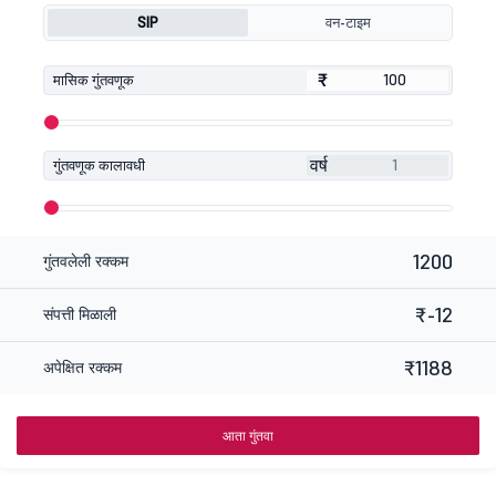
SIP
वन-टाइम
₹
₹
मासिक गुंतवणूक
वर्ष
गुंतवणूक कालावधी
1200
गुंतवलेली रक्कम
₹-12
संपत्ती मिळाली
₹1188
अपेक्षित रक्कम
आता गुंतवा