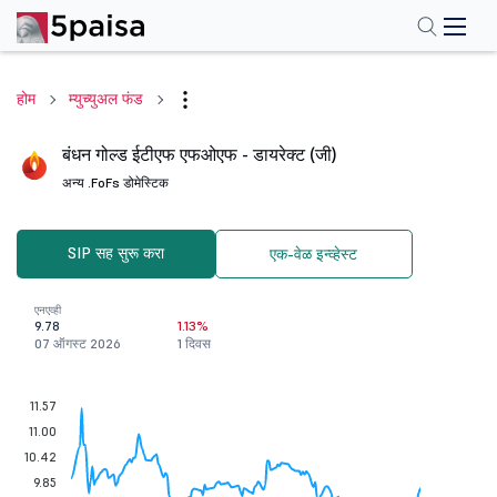
होम
म्युच्युअल फंड
बंधन गोल्ड ईटीएफ एफओएफ - डायरेक्ट (जी)
अन्य .
FoFs डोमेस्टिक
SIP सह सुरू करा
एक-वेळ इन्व्हेस्ट
एनएव्ही
9.78
1.13%
07 ऑगस्ट 2026
1 दिवस
11.57
11.00
10.42
9.85