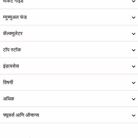
मार्केट गाईड
म्युच्युअल फंड
कॅल्क्युलेटर
टॉप स्टॉक
इंडायसेस
विषयी
अधिक
फ्यूचर्स आणि ऑप्शन्स