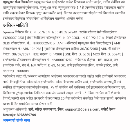
म्युच्युअल फंड डिस्क्लेमर:
म्युच्युअल फंड इन्व्हेस्टमेंट मार्केट रिस्कच्या अधीन आहेत, स्कीम संबंधित सर्व
डॉक्युमेंट्स काळजीपूर्वक वाचा. म्युच्युअल फंड, म्युच्युअल फंड-SIP हे एक्सचेंज ट्रेडेड प्रॉडक्ट्स नाहीत
आणि सदस्य केवळ वितरक म्हणून काम करीत आहे. वितरण उपक्रमाच्या संदर्भात सर्व विवादांना एक्सचेंज
इन्व्हेस्टर रिड्रेसल फोरम किंवा आर्बिट्रेशन यंत्रणेचा ॲक्सेस नसेल.
अधिक माहिती
5paisa कॅपिटल लि. CIN: L67190MH2007PLC289249 | स्टॉक ब्रोकर सेबी रजिस्ट्रेशन:
INZ000010231 | सेबी डिपॉझिटरी रजिस्ट्रेशन: IN DP CDSL: IN-DP-192-2016 | रिसर्च ॲनालिस्ट
SEBI रजिस्ट्रेशन. नं.: INH000025188 | AMFI-रजिस्टर्ड म्युच्युअल फंड डिस्ट्रीब्यूटर | AMFI
रजिस्ट्रेशन नं.: ARN-104096 | प्रारंभिक रजिस्ट्रेशन तारीख: 30/07/2015 | ARN ची वर्तमान
वैधता : 30/07/2027 | NSE सदस्य ID: 14300 | BSE मेंबर ID: 6363 | MCX मेंबर ID: 55945 |
इन्व्हेस्टमेंट ॲडव्हायजर रजिस्ट्रेशन नं: INA000014252 | रजिस्टर्ड ॲड्रेस - IIFL हाऊस, सन
इन्फोटेक पार्क, रोड नं. 16V, प्लॉट नं. B-23, MIDC, ठाणे इंडस्ट्रियल एरिया, वागळे इस्टेट, ठाणे,
महाराष्ट्र - 400604
*ब्रोकरेज फ्लॅट फी/अंमलात आणलेल्या ऑर्डरच्या आधारावर आकारले जाईल आणि टक्केवारी आधारावर
नाही. सिक्युरिटीज मार्केटमधील इन्व्हेस्टमेंट मार्केट रिस्कच्या अधीन आहे, इन्व्हेस्टमेंट करण्यापूर्वी सर्व
संबंधित डॉक्युमेंट्स काळजीपूर्वक वाचा. IPV शी संबंधित सर्व प्रक्रिया पूर्ण झाल्यानंतर आणि क्लायंट ड्यू
डिलिजन्स पूर्ण झाल्यानंतर डिजिटल अकाउंट उघडले जाईल. जर ₹10/- किंवा त्यापेक्षा कमी शेअरचे
विक्री/खरेदी मूल्य असेल तर प्रति शेअर कमाल 25 पैसा ब्रोकरेज संकलित केले जाऊ शकते. ब्रोकरेज
SEBI विहित मर्यादेपेक्षा जास्त होणार नाही.
अनुपालन अधिकारी:
श्री. रवींद्र कळवणकर, ईमेल: support@5paisa.com, सपोर्ट डेस्क
हेल्पलाईन: 8976689766
आमच्याशी संपर्क साधा