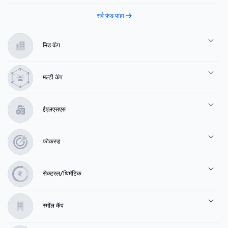
सर्व फंड पाहा
मिड कॅप
मल्टी कॅप
ईएलएसएस
फोकस्ड
सेक्टरल/थिमॅटिक
स्मॉल कॅप