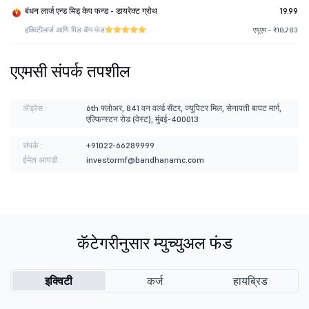
बंधन लार्ज एन्ड मिड् केप फन्ड - डायरेक्ट ग्रोथ
19.99
इक्विटी
लार्ज आणि मिड कॅप फंड
एयूएम - ₹18,783
एएमसी संपर्क तपशील
ॲड्रेस :
6th फ्लोअर, 841 वन वर्ल्ड सेंटर, ज्युपिटर मिल, सेनापती बापट मार्ग,
एल्फिन्स्टन रोड (वेस्ट), मुंबई-400013
संपर्क :
+91022-66289999
ईमेल आयडी :
investormf@bandhanamc.com
कॅटेगरीनुसार म्युच्युअल फंड
इक्विटी
कर्ज
हायब्रिड