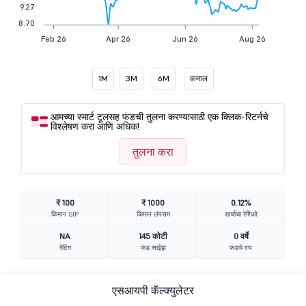
9.27
8.70
Feb 26
Apr 26
Jun 26
Aug 26
1M
3M
6M
कमाल
आमच्या स्मार्ट टूलसह फंडची तुलना करण्यासाठी एक क्लिक-रिटर्नचे
विश्लेषण करा आणि अधिक!
तुलना करा
₹ 100
₹ 1000
0.12%
किमान SIP
किमान लंपसम
खर्चाचा रेशिओ
NA
145 कोटी
0 वर्षे
रेटिंग
फंड साईझ
फंडचे वय
एसआयपी कॅल्क्युलेटर