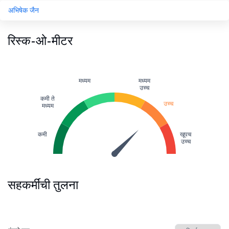
अभिषेक जैन
रिस्क-ओ-मीटर
मध्यम
मध्यम
उच्च
कमी ते
उच्च
मध्यम
कमी
खूपच
उच्च
सहकर्मींची तुलना