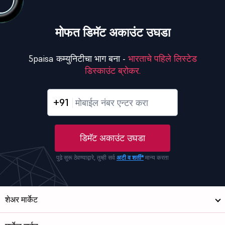
मोफत डिमॅट अकाउंट उघडा
5paisa कम्युनिटीचा भाग बना -
भारताचे पहिले लिस्टेड
डिस्काउंट ब्रोकर.
+91
डिमॅट अकाउंट उघडा
पुढे सुरू ठेवण्याद्वारे, तुम्ही सर्व
अटी व शर्ती*
मान्य करता
शेअर मार्केट