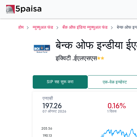
होम
म्युच्युअल फंड
बँक ऑफ इंडिया म्युच्युअल फंड
बेन्क ओफ इन्
बेन्क ओफ इन्डीया ईए
इक्विटी .
ईएलएसएस
SIP सह सुरू करा
एक-वेळ इन्व्हेस्ट
एनएव्ही
197.26
0.16%
07 ऑगस्ट 2026
1 दिवस
205.56
190.13