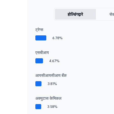
होल्डिंगद्वारे
सेक
ट्रेप्स
6.78%
एसबीआय
4.67%
आयसीआयसीआय बँक
3.81%
अक्युटास केमिकल
3.58%