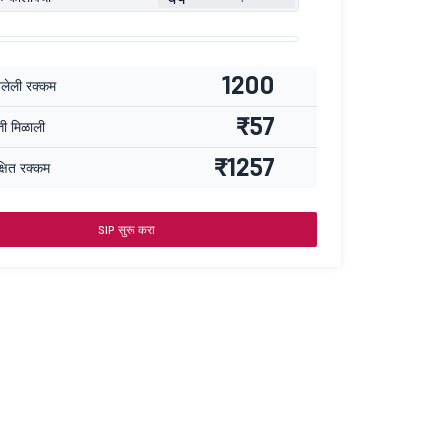
1200
वलेली रक्कम
₹57
्ती मिळाली
₹1257
्षित रक्कम
SIP सुरू करा