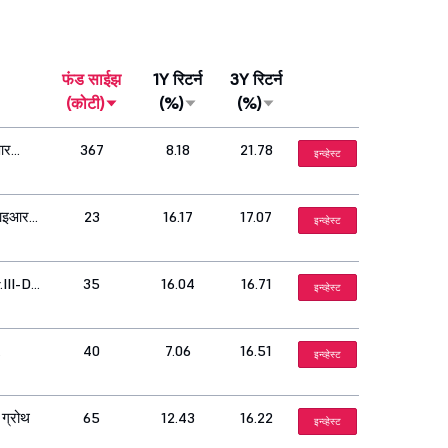
फंड साईझ
1Y रिटर्न
3Y रिटर्न
(कोटी)
(%)
(%)
आर
367
8.18
21.78
इन्व्हेस्ट
ीआइआर
23
16.17
17.07
इन्व्हेस्ट
III-Dir
35
16.04
16.71
इन्व्हेस्ट
40
7.06
16.51
इन्व्हेस्ट
 ग्रोथ
65
12.43
16.22
इन्व्हेस्ट