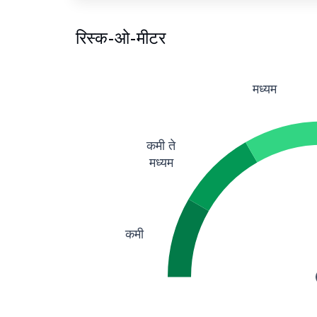
रिस्क-ओ-मीटर
मध्यम
कमी ते
मध्यम
कमी