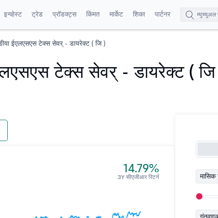
इन्व्हेस्ट
ट्रेड
प्रॉडक्ट्स
किंमत
मार्केट
शिका
पार्टनर
डीया ईएलएसएस टेक्स सेवर् - डायरेक्ट ( जि )
लएसएस टेक्स सेवर् - डायरेक्ट ( जि
14.79%
मासिक 
3Y सीएजीआर रिटर्न
गुंतवण