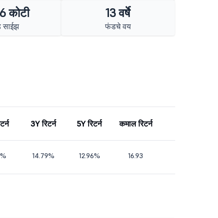
6 कोटी
13 वर्षे
ड साईझ
फंडचे वय
टर्न
3Y रिटर्न
5Y रिटर्न
कमाल रिटर्न
9%
14.79%
12.96%
16.93