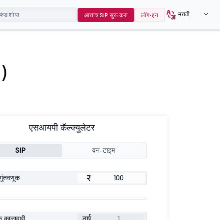
मराठी
आत्ताच SIP सुरू करा
लॉग-इन
 )
एसआयपी कॅल्क्युलेटर
SIP
वन-टाइम
₹
गुंतवणूक
वर्ष
ूक कालावधी