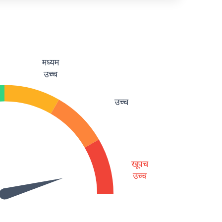
मध्यम
उच्च
उच्च
खूपच
उच्च