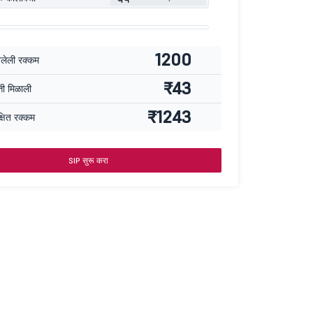
1200
वलेली रक्कम
₹43
्ती मिळाली
₹1243
्षित रक्कम
SIP सुरू करा