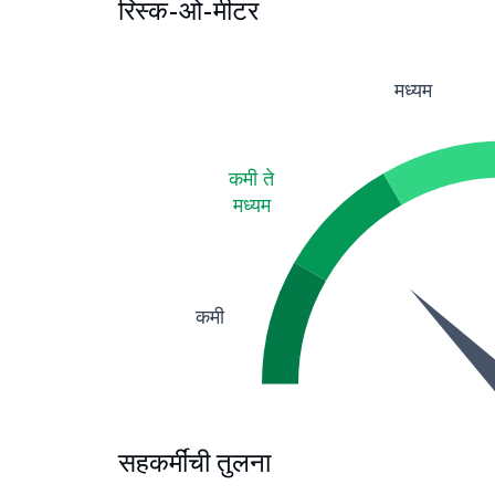
रिस्क-ओ-मीटर
मध्यम
कमी ते
मध्यम
कमी
सहकर्मींची तुलना