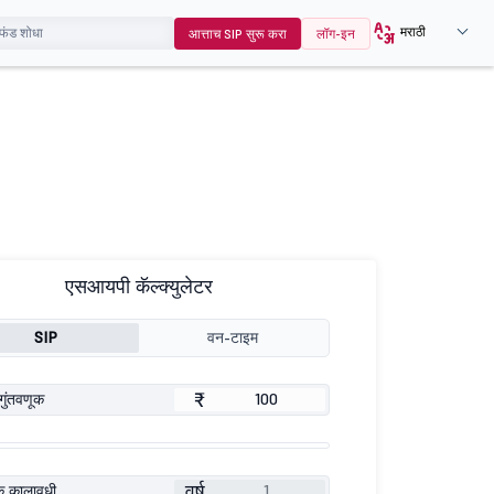
मराठी
आत्ताच SIP सुरू करा
लॉग-इन
एसआयपी कॅल्क्युलेटर
SIP
वन-टाइम
₹
गुंतवणूक
वर्ष
ूक कालावधी