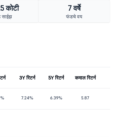
5 कोटी
7 वर्षे
ड साईझ
फंडचे वय
टर्न
3Y रिटर्न
5Y रिटर्न
कमाल रिटर्न
4%
7.24%
6.39%
5.87