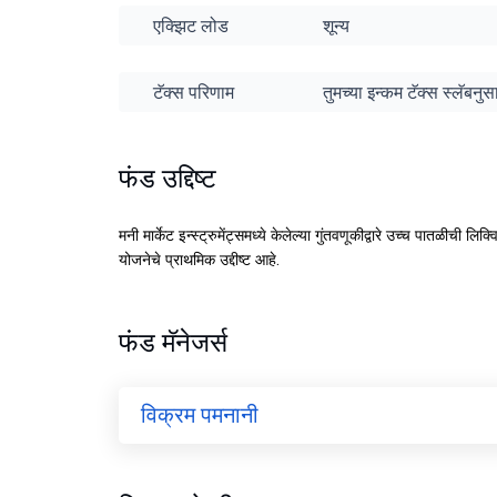
एक्झिट लोड
शून्य
टॅक्स परिणाम
तुमच्या इन्कम टॅक्स स्लॅबन
फंड उद्दिष्ट
मनी मार्केट इन्स्ट्रुमेंट्समध्ये केलेल्या गुंतवणूकीद्वारे उच्च पातळीच
योजनेचे प्राथमिक उद्दीष्ट आहे.
फंड मॅनेजर्स
विक्रम पमनानी