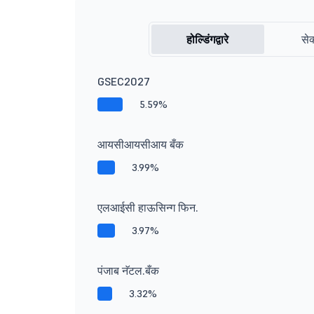
होल्डिंगद्वारे
सेक
GSEC2027
5.59%
आयसीआयसीआय बँक
3.99%
एलआईसी हाऊसिन्ग फिन.
3.97%
पंजाब नॅटल.बँक
3.32%