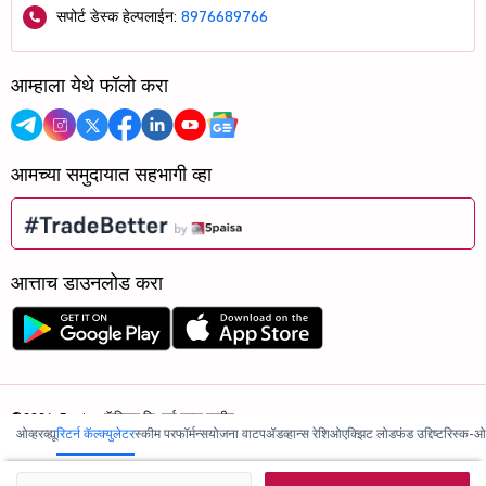
सपोर्ट डेस्क हेल्पलाईन:
8976689766
आम्हाला येथे फॉलो करा
आमच्या समुदायात सहभागी व्हा
आत्ताच डाउनलोड करा
©2026, 5paisa कॅपिटल लि. सर्व हक्क राखीव.
ओव्हरव्ह्यू
रिटर्न कॅल्क्युलेटर
स्कीम परफॉर्मन्स
योजना वाटप
ॲडव्हान्स रेशिओ
एक्झिट लोड
फंड उद्दिष्ट
रिस्क-ओ
आम्ही ISO 27001:2022 प्रमाणित आहोत.