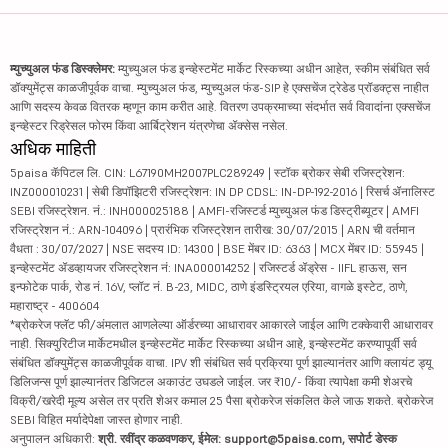
म्युच्युअल फंड डिस्क्लेमर:
म्युच्युअल फंड इन्व्हेस्टमेंट मार्केट रिस्कच्या अधीन आहेत, स्कीम संबंधित सर्व
डॉक्युमेंट्स काळजीपूर्वक वाचा. म्युच्युअल फंड, म्युच्युअल फंड-SIP हे एक्सचेंज ट्रेडेड प्रॉडक्ट्स नाहीत
आणि सदस्य केवळ वितरक म्हणून काम करीत आहे. वितरण उपक्रमाच्या संदर्भात सर्व विवादांना एक्सचेंज
इन्व्हेस्टर रिड्रेसल फोरम किंवा आर्बिट्रेशन यंत्रणेचा ॲक्सेस नसेल.
अधिक माहिती
5paisa कॅपिटल लि. CIN: L67190MH2007PLC289249 | स्टॉक ब्रोकर सेबी रजिस्ट्रेशन:
INZ000010231 | सेबी डिपॉझिटरी रजिस्ट्रेशन: IN DP CDSL: IN-DP-192-2016 | रिसर्च ॲनालिस्ट
SEBI रजिस्ट्रेशन. नं.: INH000025188 | AMFI-रजिस्टर्ड म्युच्युअल फंड डिस्ट्रीब्यूटर | AMFI
रजिस्ट्रेशन नं.: ARN-104096 | प्रारंभिक रजिस्ट्रेशन तारीख: 30/07/2015 | ARN ची वर्तमान
वैधता : 30/07/2027 | NSE सदस्य ID: 14300 | BSE मेंबर ID: 6363 | MCX मेंबर ID: 55945 |
इन्व्हेस्टमेंट ॲडव्हायजर रजिस्ट्रेशन नं: INA000014252 | रजिस्टर्ड ॲड्रेस - IIFL हाऊस, सन
इन्फोटेक पार्क, रोड नं. 16V, प्लॉट नं. B-23, MIDC, ठाणे इंडस्ट्रियल एरिया, वागळे इस्टेट, ठाणे,
महाराष्ट्र - 400604
*ब्रोकरेज फ्लॅट फी/अंमलात आणलेल्या ऑर्डरच्या आधारावर आकारले जाईल आणि टक्केवारी आधारावर
नाही. सिक्युरिटीज मार्केटमधील इन्व्हेस्टमेंट मार्केट रिस्कच्या अधीन आहे, इन्व्हेस्टमेंट करण्यापूर्वी सर्व
संबंधित डॉक्युमेंट्स काळजीपूर्वक वाचा. IPV शी संबंधित सर्व प्रक्रिया पूर्ण झाल्यानंतर आणि क्लायंट ड्यू
डिलिजन्स पूर्ण झाल्यानंतर डिजिटल अकाउंट उघडले जाईल. जर ₹10/- किंवा त्यापेक्षा कमी शेअरचे
विक्री/खरेदी मूल्य असेल तर प्रति शेअर कमाल 25 पैसा ब्रोकरेज संकलित केले जाऊ शकते. ब्रोकरेज
SEBI विहित मर्यादेपेक्षा जास्त होणार नाही.
अनुपालन अधिकारी:
श्री. रवींद्र कळवणकर, ईमेल: support@5paisa.com, सपोर्ट डेस्क