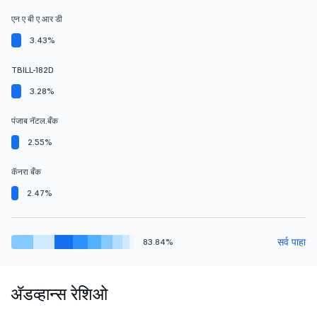
एन ए बी ए आर डी
3.43%
TBILL-182D
3.28%
पंजाब नॅटल.बँक
2.55%
कॅनरा बँक
2.47%
सर्व पाहा
83.84%
ॲडव्हान्स रेशिओ