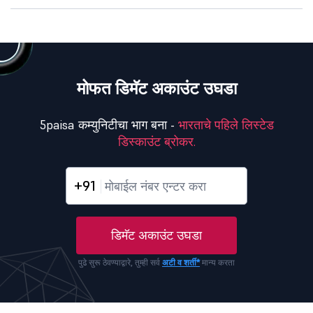
मोफत डिमॅट अकाउंट उघडा
5paisa कम्युनिटीचा भाग बना -
भारताचे पहिले लिस्टेड
डिस्काउंट ब्रोकर.
+91
डिमॅट अकाउंट उघडा
पुढे सुरू ठेवण्याद्वारे, तुम्ही सर्व
अटी व शर्ती*
मान्य करता