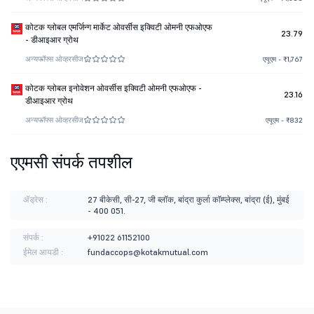
कोटक ग्लोबल एमर्जिन्ग मार्केट ओवर्सीस इक्विटी ओमनी एफओएफ
23.79
- डीआइआर ग्रोथ
अन्य
फॉफ्स ओव्हरसीज
एयूएम - ₹1,767
कोटक ग्लोबल इनोवेशन ओवर्सीस इक्विटी ओमनी एफओएफ -
23.16
डीआइआर ग्रोथ
अन्य
फॉफ्स ओव्हरसीज
एयूएम - ₹832
एएमसी संपर्क तपशील
ॲड्रेस :
27 बीकेसी, सी-27, जी ब्लॉक, बांद्रा कुर्ला कॉम्प्लेक्स, बांद्रा (ई), मुंबई
- 400 051.
संपर्क :
+91022 61152100
ईमेल आयडी :
fundaccops@kotakmutual.com