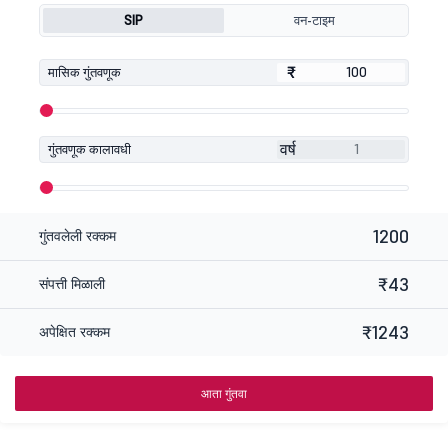
SIP
वन-टाइम
₹
₹
मासिक गुंतवणूक
वर्ष
गुंतवणूक कालावधी
1200
गुंतवलेली रक्कम
₹43
संपत्ती मिळाली
₹1243
अपेक्षित रक्कम
आता गुंतवा