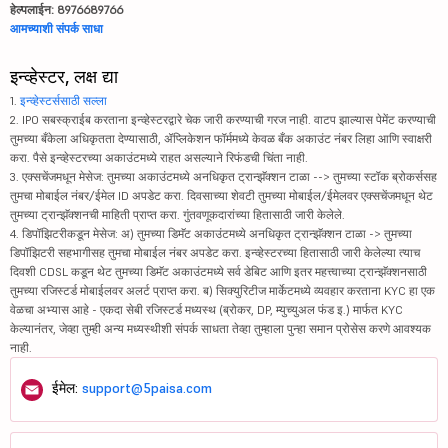
हेल्पलाईन: 8976689766
आमच्याशी संपर्क साधा
इन्व्हेस्टर, लक्ष द्या
1.
इन्व्हेस्टर्ससाठी सल्ला
2. IPO सबस्क्राईब करताना इन्व्हेस्टरद्वारे चेक जारी करण्याची गरज नाही. वाटप झाल्यास पेमेंट करण्याची
तुमच्या बँकेला अधिकृतता देण्यासाठी, ॲप्लिकेशन फॉर्ममध्ये केवळ बँक अकाउंट नंबर लिहा आणि स्वाक्षरी
करा. पैसे इन्व्हेस्टरच्या अकाउंटमध्ये राहत असल्याने रिफंडची चिंता नाही.
3. एक्सचेंजमधून मेसेज: तुमच्या अकाउंटमध्ये अनधिकृत ट्रान्झॅक्शन टाळा --> तुमच्या स्टॉक ब्रोकर्ससह
तुमचा मोबाईल नंबर/ईमेल ID अपडेट करा. दिवसाच्या शेवटी तुमच्या मोबाईल/ईमेलवर एक्सचेंजमधून थेट
तुमच्या ट्रान्झॅक्शनची माहिती प्राप्त करा. गुंतवणूकदारांच्या हितासाठी जारी केलेले.
4. डिपॉझिटरीकडून मेसेज: अ) तुमच्या डिमॅट अकाउंटमध्ये अनधिकृत ट्रान्झॅक्शन टाळा -> तुमच्या
डिपॉझिटरी सहभागीसह तुमचा मोबाईल नंबर अपडेट करा. इन्व्हेस्टरच्या हितासाठी जारी केलेल्या त्याच
दिवशी CDSL कडून थेट तुमच्या डिमॅट अकाउंटमध्ये सर्व डेबिट आणि इतर महत्त्वाच्या ट्रान्झॅक्शनसाठी
तुमच्या रजिस्टर्ड मोबाईलवर अलर्ट प्राप्त करा. ब) सिक्युरिटीज मार्केटमध्ये व्यवहार करताना KYC हा एक
वेळचा अभ्यास आहे - एकदा सेबी रजिस्टर्ड मध्यस्थ (ब्रोकर, DP, म्युच्युअल फंड इ.) मार्फत KYC
केल्यानंतर, जेव्हा तुम्ही अन्य मध्यस्थीशी संपर्क साधता तेव्हा तुम्हाला पुन्हा समान प्रोसेस करणे आवश्यक
नाही.
ईमेल:
support@5paisa.com