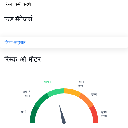
रिस्क कमी करणे
फंड मॅनेजर्स
दीपक अग्रवाल
रिस्क-ओ-मीटर
मध्यम
मध्यम
उच्च
कमी ते
उच्च
मध्यम
कमी
खूपच
उच्च