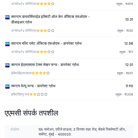
अन्य
FoFs डोमेस्टिक
एयूएम - ₹499
क्वान्टम डायवर्सिफाईड इक्विटी ऑल केप ॲक्टिव्ह एफओएफ -
13.31
डीआइआर ग्रोथ
अन्य
FoFs डोमेस्टिक
एयूएम - ₹130
क्वान्टम मल्टि एसेट ॲक्टिव्ह एफओएफ - डायरेक्ट ग्रोथ
12.08
अन्य
FoFs डोमेस्टिक
एयूएम - ₹77
क्वन्टम ईएलएसएस टेक्स सेव्हर फन्ड - डायरेक्ट ग्रोथ
12.01
इक्विटी
ईएलएसएस
एयूएम - ₹207
क्वन्टम वेल्यू फन्ड - डायरेक्ट ग्रोथ
11.90
इक्विटी
वॅल्यू फंड
एयूएम - ₹1,108
एएमसी संपर्क तपशील
ॲड्रेस :
1th फ्लोअर, एपीजे हाऊस, 3 दिनशा वछा रोड, बॅकबे रिक्लेमाटी ऑन,
चर्चगेट, मुंबई - 400020