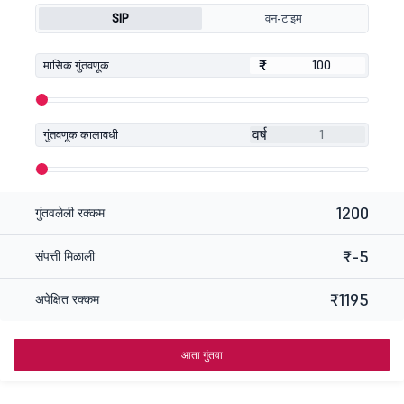
SIP
वन-टाइम
₹
₹
मासिक गुंतवणूक
वर्ष
गुंतवणूक कालावधी
1200
गुंतवलेली रक्कम
₹-5
संपत्ती मिळाली
₹1195
अपेक्षित रक्कम
आता गुंतवा