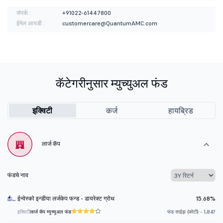
संपर्क :
+91022-61447800
ईमेल आयडी :
customercare@QuantumAMC.com
कॅटेगरीनुसार म्युच्युअल फंड
इक्विटी
कर्ज
हायब्रिड
लार्ज कॅप
फंडचे नाव
ईन्वेस्को इन्डीया लर्जकेप फन्ड - डायरेक्ट ग्रोथ
15.68%
इक्विटी
लार्ज कॅप म्युच्युअल फंड
फंड साईझ (कोटी) - 1,847