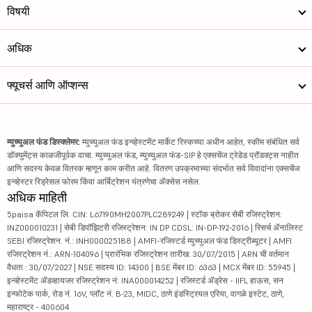
विषयी
अधिक
फ्यूचर्स आणि ऑप्शन्स
म्युच्युअल फंड डिस्क्लेमर:
म्युच्युअल फंड इन्व्हेस्टमेंट मार्केट रिस्कच्या अधीन आहेत, स्कीम संबंधित सर्व
डॉक्युमेंट्स काळजीपूर्वक वाचा. म्युच्युअल फंड, म्युच्युअल फंड-SIP हे एक्सचेंज ट्रेडेड प्रॉडक्ट्स नाहीत
आणि सदस्य केवळ वितरक म्हणून काम करीत आहे. वितरण उपक्रमाच्या संदर्भात सर्व विवादांना एक्सचेंज
इन्व्हेस्टर रिड्रेसल फोरम किंवा आर्बिट्रेशन यंत्रणेचा ॲक्सेस नसेल.
अधिक माहिती
5paisa कॅपिटल लि. CIN: L67190MH2007PLC289249 | स्टॉक ब्रोकर सेबी रजिस्ट्रेशन:
INZ000010231 | सेबी डिपॉझिटरी रजिस्ट्रेशन: IN DP CDSL: IN-DP-192-2016 | रिसर्च ॲनालिस्ट
SEBI रजिस्ट्रेशन. नं.: INH000025188 | AMFI-रजिस्टर्ड म्युच्युअल फंड डिस्ट्रीब्यूटर | AMFI
रजिस्ट्रेशन नं.: ARN-104096 | प्रारंभिक रजिस्ट्रेशन तारीख: 30/07/2015 | ARN ची वर्तमान
वैधता : 30/07/2027 | NSE सदस्य ID: 14300 | BSE मेंबर ID: 6363 | MCX मेंबर ID: 55945 |
इन्व्हेस्टमेंट ॲडव्हायजर रजिस्ट्रेशन नं: INA000014252 | रजिस्टर्ड ॲड्रेस - IIFL हाऊस, सन
इन्फोटेक पार्क, रोड नं. 16V, प्लॉट नं. B-23, MIDC, ठाणे इंडस्ट्रियल एरिया, वागळे इस्टेट, ठाणे,
महाराष्ट्र - 400604