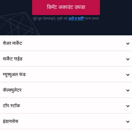
डिमॅट अकाउंट उघडा
पुढे सुरू ठेवण्याद्वारे, तुम्ही सर्व
अटी व शर्ती*
मान्य करता
शेअर मार्केट
मार्केट गाईड
म्युच्युअल फंड
कॅल्क्युलेटर
टॉप स्टॉक
इंडायसेस