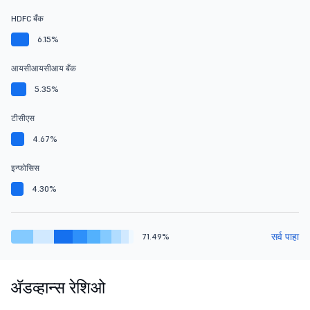
HDFC बँक
6.15%
आयसीआयसीआय बँक
5.35%
टीसीएस
4.67%
इन्फोसिस
4.30%
सर्व पाहा
71.49%
ॲडव्हान्स रेशिओ