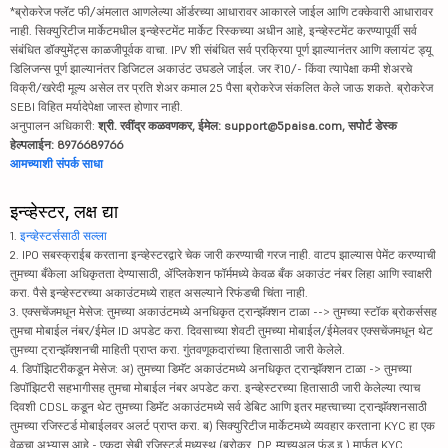
*ब्रोकरेज फ्लॅट फी/अंमलात आणलेल्या ऑर्डरच्या आधारावर आकारले जाईल आणि टक्केवारी आधारावर
नाही. सिक्युरिटीज मार्केटमधील इन्व्हेस्टमेंट मार्केट रिस्कच्या अधीन आहे, इन्व्हेस्टमेंट करण्यापूर्वी सर्व
संबंधित डॉक्युमेंट्स काळजीपूर्वक वाचा. IPV शी संबंधित सर्व प्रक्रिया पूर्ण झाल्यानंतर आणि क्लायंट ड्यू
डिलिजन्स पूर्ण झाल्यानंतर डिजिटल अकाउंट उघडले जाईल. जर ₹10/- किंवा त्यापेक्षा कमी शेअरचे
विक्री/खरेदी मूल्य असेल तर प्रति शेअर कमाल 25 पैसा ब्रोकरेज संकलित केले जाऊ शकते. ब्रोकरेज
SEBI विहित मर्यादेपेक्षा जास्त होणार नाही.
अनुपालन अधिकारी:
श्री. रवींद्र कळवणकर, ईमेल: support@5paisa.com, सपोर्ट डेस्क
हेल्पलाईन: 8976689766
आमच्याशी संपर्क साधा
इन्व्हेस्टर, लक्ष द्या
1.
इन्व्हेस्टर्ससाठी सल्ला
2. IPO सबस्क्राईब करताना इन्व्हेस्टरद्वारे चेक जारी करण्याची गरज नाही. वाटप झाल्यास पेमेंट करण्याची
तुमच्या बँकेला अधिकृतता देण्यासाठी, ॲप्लिकेशन फॉर्ममध्ये केवळ बँक अकाउंट नंबर लिहा आणि स्वाक्षरी
करा. पैसे इन्व्हेस्टरच्या अकाउंटमध्ये राहत असल्याने रिफंडची चिंता नाही.
3. एक्सचेंजमधून मेसेज: तुमच्या अकाउंटमध्ये अनधिकृत ट्रान्झॅक्शन टाळा --> तुमच्या स्टॉक ब्रोकर्ससह
तुमचा मोबाईल नंबर/ईमेल ID अपडेट करा. दिवसाच्या शेवटी तुमच्या मोबाईल/ईमेलवर एक्सचेंजमधून थेट
तुमच्या ट्रान्झॅक्शनची माहिती प्राप्त करा. गुंतवणूकदारांच्या हितासाठी जारी केलेले.
4. डिपॉझिटरीकडून मेसेज: अ) तुमच्या डिमॅट अकाउंटमध्ये अनधिकृत ट्रान्झॅक्शन टाळा -> तुमच्या
डिपॉझिटरी सहभागीसह तुमचा मोबाईल नंबर अपडेट करा. इन्व्हेस्टरच्या हितासाठी जारी केलेल्या त्याच
दिवशी CDSL कडून थेट तुमच्या डिमॅट अकाउंटमध्ये सर्व डेबिट आणि इतर महत्त्वाच्या ट्रान्झॅक्शनसाठी
तुमच्या रजिस्टर्ड मोबाईलवर अलर्ट प्राप्त करा. ब) सिक्युरिटीज मार्केटमध्ये व्यवहार करताना KYC हा एक
वेळचा अभ्यास आहे - एकदा सेबी रजिस्टर्ड मध्यस्थ (ब्रोकर, DP, म्युच्युअल फंड इ.) मार्फत KYC