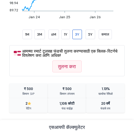
98.94
89.72
Jan 24
Jan 25
Jan 26
1M
3M
6M
1Y
3Y
5Y
कमाल
आमच्या स्मार्ट टूलसह फंडची तुलना करण्यासाठी एक क्लिक-रिटर्नचे
विश्लेषण करा आणि अधिक!
तुलना करा
₹ 500
₹ 500
1.13%
किमान SIP
किमान लंपसम
खर्चाचा रेशिओ
2
1,108 कोटी
20 वर्षे
रेटिंग
फंड साईझ
फंडचे वय
एसआयपी कॅल्क्युलेटर