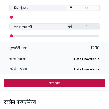
₹
₹
मासिक गुंतवणूक
वर्ष
गुंतवणूक कालावधी
1200
गुंतवलेली रक्कम
संपत्ती मिळाली
Data Unavailable
अपेक्षित रक्कम
Data Unavailable
आता गुंतवा
स्कीम परफॉर्मन्स