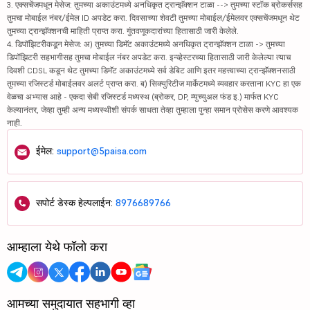
3. एक्सचेंजमधून मेसेज: तुमच्या अकाउंटमध्ये अनधिकृत ट्रान्झॅक्शन टाळा --> तुमच्या स्टॉक ब्रोकर्ससह
तुमचा मोबाईल नंबर/ईमेल ID अपडेट करा. दिवसाच्या शेवटी तुमच्या मोबाईल/ईमेलवर एक्सचेंजमधून थेट
तुमच्या ट्रान्झॅक्शनची माहिती प्राप्त करा. गुंतवणूकदारांच्या हितासाठी जारी केलेले.
4. डिपॉझिटरीकडून मेसेज: अ) तुमच्या डिमॅट अकाउंटमध्ये अनधिकृत ट्रान्झॅक्शन टाळा -> तुमच्या
डिपॉझिटरी सहभागीसह तुमचा मोबाईल नंबर अपडेट करा. इन्व्हेस्टरच्या हितासाठी जारी केलेल्या त्याच
दिवशी CDSL कडून थेट तुमच्या डिमॅट अकाउंटमध्ये सर्व डेबिट आणि इतर महत्त्वाच्या ट्रान्झॅक्शनसाठी
तुमच्या रजिस्टर्ड मोबाईलवर अलर्ट प्राप्त करा. ब) सिक्युरिटीज मार्केटमध्ये व्यवहार करताना KYC हा एक
वेळचा अभ्यास आहे - एकदा सेबी रजिस्टर्ड मध्यस्थ (ब्रोकर, DP, म्युच्युअल फंड इ.) मार्फत KYC
केल्यानंतर, जेव्हा तुम्ही अन्य मध्यस्थीशी संपर्क साधता तेव्हा तुम्हाला पुन्हा समान प्रोसेस करणे आवश्यक
नाही.
ईमेल:
support@5paisa.com
सपोर्ट डेस्क हेल्पलाईन:
8976689766
आम्हाला येथे फॉलो करा
आमच्या समुदायात सहभागी व्हा