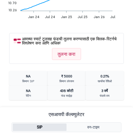
10.70
10.26
Jan 24
Jul 24
Jan 25
Jul 25
Jan 26
Jul 26
आमच्या स्मार्ट टूलसह फंडची तुलना करण्यासाठी एक क्लिक-रिटर्नचे
विश्लेषण करा आणि अधिक!
तुलना करा
NA
₹ 5000
0.21%
किमान SIP
किमान लंपसम
खर्चाचा रेशिओ
NA
438 कोटी
3 वर्षे
रेटिंग
फंड साईझ
फंडचे वय
एसआयपी कॅल्क्युलेटर
SIP
वन-टाइम