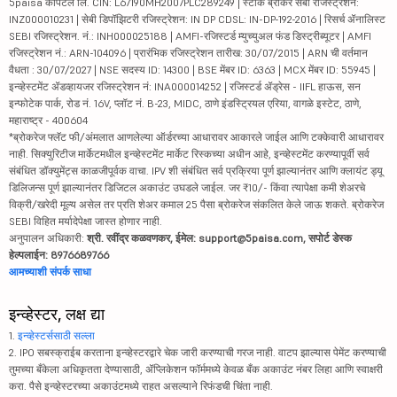
5paisa कॅपिटल लि. CIN: L67190MH2007PLC289249 | स्टॉक ब्रोकर सेबी रजिस्ट्रेशन:
INZ000010231 | सेबी डिपॉझिटरी रजिस्ट्रेशन: IN DP CDSL: IN-DP-192-2016 | रिसर्च ॲनालिस्ट
SEBI रजिस्ट्रेशन. नं.: INH000025188 | AMFI-रजिस्टर्ड म्युच्युअल फंड डिस्ट्रीब्यूटर | AMFI
रजिस्ट्रेशन नं.: ARN-104096 | प्रारंभिक रजिस्ट्रेशन तारीख: 30/07/2015 | ARN ची वर्तमान
वैधता : 30/07/2027 | NSE सदस्य ID: 14300 | BSE मेंबर ID: 6363 | MCX मेंबर ID: 55945 |
इन्व्हेस्टमेंट ॲडव्हायजर रजिस्ट्रेशन नं: INA000014252 | रजिस्टर्ड ॲड्रेस - IIFL हाऊस, सन
इन्फोटेक पार्क, रोड नं. 16V, प्लॉट नं. B-23, MIDC, ठाणे इंडस्ट्रियल एरिया, वागळे इस्टेट, ठाणे,
महाराष्ट्र - 400604
*ब्रोकरेज फ्लॅट फी/अंमलात आणलेल्या ऑर्डरच्या आधारावर आकारले जाईल आणि टक्केवारी आधारावर
नाही. सिक्युरिटीज मार्केटमधील इन्व्हेस्टमेंट मार्केट रिस्कच्या अधीन आहे, इन्व्हेस्टमेंट करण्यापूर्वी सर्व
संबंधित डॉक्युमेंट्स काळजीपूर्वक वाचा. IPV शी संबंधित सर्व प्रक्रिया पूर्ण झाल्यानंतर आणि क्लायंट ड्यू
डिलिजन्स पूर्ण झाल्यानंतर डिजिटल अकाउंट उघडले जाईल. जर ₹10/- किंवा त्यापेक्षा कमी शेअरचे
विक्री/खरेदी मूल्य असेल तर प्रति शेअर कमाल 25 पैसा ब्रोकरेज संकलित केले जाऊ शकते. ब्रोकरेज
SEBI विहित मर्यादेपेक्षा जास्त होणार नाही.
अनुपालन अधिकारी:
श्री. रवींद्र कळवणकर, ईमेल: support@5paisa.com, सपोर्ट डेस्क
हेल्पलाईन: 8976689766
आमच्याशी संपर्क साधा
इन्व्हेस्टर, लक्ष द्या
1.
इन्व्हेस्टर्ससाठी सल्ला
2. IPO सबस्क्राईब करताना इन्व्हेस्टरद्वारे चेक जारी करण्याची गरज नाही. वाटप झाल्यास पेमेंट करण्याची
तुमच्या बँकेला अधिकृतता देण्यासाठी, ॲप्लिकेशन फॉर्ममध्ये केवळ बँक अकाउंट नंबर लिहा आणि स्वाक्षरी
करा. पैसे इन्व्हेस्टरच्या अकाउंटमध्ये राहत असल्याने रिफंडची चिंता नाही.