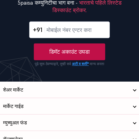
5paisa कम्युनिटीचा भाग बना -
भारताचे पहिले लिस्टेड
डिस्काउंट ब्रोकर.
+91
डिमॅट अकाउंट उघडा
पुढे सुरू ठेवण्याद्वारे, तुम्ही सर्व
अटी व शर्ती*
मान्य करता
शेअर मार्केट
मार्केट गाईड
म्युच्युअल फंड