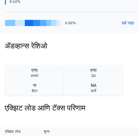
0.62%
सर्व पाहा
0.00%
ॲडव्हान्स रेशिओ
एनए
एनए
अल्फा
SD
ना
NA
बीटा
शार्पे
एक्झिट लोड आणि टॅक्स परिणाम
एक्झिट लोड
शून्य