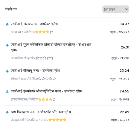
फंडचे नाव
एसबीआई गोल्ड फन्ड - डायरेक्ट ग्रोथ
34.37
अन्य
FoFs डोमेस्टिक
एयूएम - ₹15,294
एसबीआई युएस स्पेसिफिक इक्विटी एक्टिव एफओएफ् - डीआइआर
26.31
ग्रोथ
अन्य
फॉफ्स ओव्हरसीज
एयूएम - ₹1,238
एसबीआई पीएसयू फन्ड - डायरेक्ट ग्रोथ
25.24
इक्विटी
सेक्टरल/थिमॅटिक
एयूएम - ₹6,684
एसबीआई हेल्थकेयर ओपोर्च्युनिटिस फन्ड - डायरेक्ट ग्रोथ
24.55
इक्विटी
सेक्टरल/थिमॅटिक
एयूएम - ₹4,998
SBI चिल्ड्रन्स फंड - इन्व्हेस्टमेंट प्लॅन-Dir ग्रोथ
22.69
सोल्यूशन ओरिएंटेड
चिल्ड्रन्स फंड
एयूएम - ₹6,944