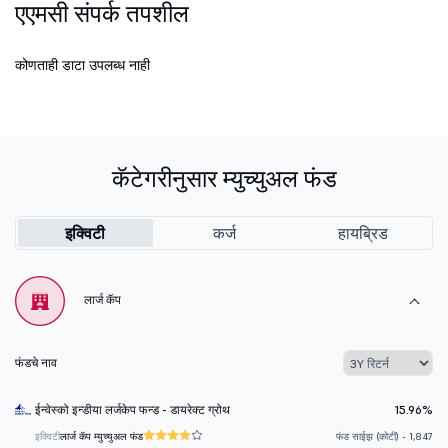
एएमसी संपर्क तपशील
कोणताही डाटा उपलब्ध नाही
कॅटेगरीनुसार म्युच्युअल फंड
इक्विटी
कर्ज
हायब्रिड
लार्ज कॅप
फंडचे नाव
ईन्वेस्को इन्डीया लर्जकेप फन्ड - डायरेक्ट ग्रोथ
15.96%
इक्विटी
लार्ज कॅप म्युच्युअल फंड
फंड साईझ (कोटी) - 1,847