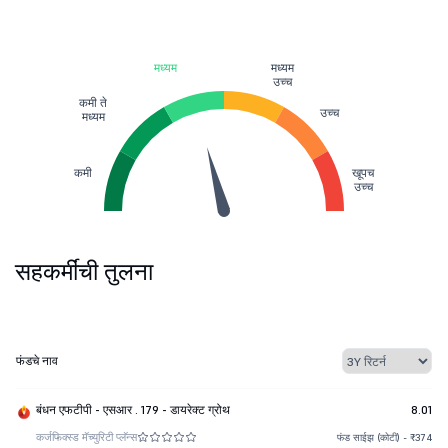
मध्यम
मध्यम
उच्च
कमी ते
उच्च
मध्यम
कमी
खूपच
उच्च
सहकर्मींची तुलना
फंडचे नाव
बंधन एफटीपी - एसआर . 179 - डायरेक्ट ग्रोथ
8.01
कर्ज
फिक्स्ड मॅच्युरिटी प्लॅन्स
फंड साईझ (कोटी) - ₹374