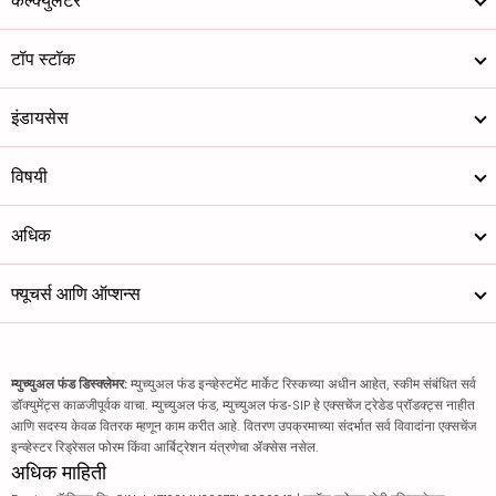
कॅल्क्युलेटर
टॉप स्टॉक
इंडायसेस
विषयी
अधिक
फ्यूचर्स आणि ऑप्शन्स
म्युच्युअल फंड डिस्क्लेमर:
म्युच्युअल फंड इन्व्हेस्टमेंट मार्केट रिस्कच्या अधीन आहेत, स्कीम संबंधित सर्व
डॉक्युमेंट्स काळजीपूर्वक वाचा. म्युच्युअल फंड, म्युच्युअल फंड-SIP हे एक्सचेंज ट्रेडेड प्रॉडक्ट्स नाहीत
आणि सदस्य केवळ वितरक म्हणून काम करीत आहे. वितरण उपक्रमाच्या संदर्भात सर्व विवादांना एक्सचेंज
इन्व्हेस्टर रिड्रेसल फोरम किंवा आर्बिट्रेशन यंत्रणेचा ॲक्सेस नसेल.
अधिक माहिती