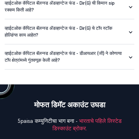
व्हाईटओक कॅपिटल बॅलन्स्ड ॲडव्हान्टेज फंड - Dir(G) ची किमान sip
रक्कम किती आहे?
व्हाईटओक कॅपिटल बॅलन्स्ड ॲडव्हान्टेज फंड - Dir(G) चे टॉप स्टॉक
होल्डिंग्स काय आहेत?
व्हाईटओक कॅपिटल बॅलन्स्ड ॲडव्हान्टेज फंड - डीआयआर (जी) ने कोणत्या
टॉप क्षेत्रांमध्ये गुंतवणूक केली आहे?
मोफत डिमॅट अकाउंट उघडा
5paisa कम्युनिटीचा भाग बना -
भारताचे पहिले लिस्टेड
डिस्काउंट ब्रोकर.