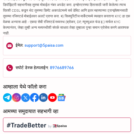
डिपॉझिटरी सहभागीसह तुमचा मोबाईल नंबर अपडेट करा. इन्व्हेस्टरच्या हितासाठी जारी केलेल्या त्याच
दिवशी CDSL कडून थेट तुमच्या डिमॅट अकाउंटमध्ये सर्व डेबिट आणि इतर महत्त्वाच्या ट्रान्झॅक्शनसाठी
तुमच्या रजिस्टर्ड मोबाईलवर अलर्ट प्राप्त करा. ब) सिक्युरिटीज मार्केटमध्ये व्यवहार करताना KYC हा एक
वेळचा अभ्यास आहे - एकदा सेबी रजिस्टर्ड मध्यस्थ (ब्रोकर, DP, म्युच्युअल फंड इ.) मार्फत KYC
केल्यानंतर, जेव्हा तुम्ही अन्य मध्यस्थीशी संपर्क साधता तेव्हा तुम्हाला पुन्हा समान प्रोसेस करणे आवश्यक
नाही.
ईमेल:
support@5paisa.com
सपोर्ट डेस्क हेल्पलाईन:
8976689766
आम्हाला येथे फॉलो करा
आमच्या समुदायात सहभागी व्हा