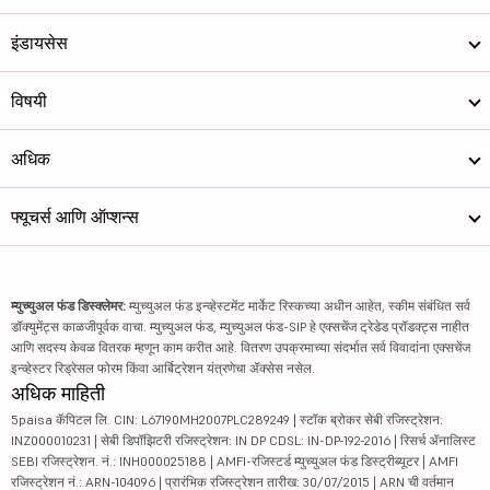
इंडायसेस
विषयी
अधिक
फ्यूचर्स आणि ऑप्शन्स
म्युच्युअल फंड डिस्क्लेमर:
म्युच्युअल फंड इन्व्हेस्टमेंट मार्केट रिस्कच्या अधीन आहेत, स्कीम संबंधित सर्व
डॉक्युमेंट्स काळजीपूर्वक वाचा. म्युच्युअल फंड, म्युच्युअल फंड-SIP हे एक्सचेंज ट्रेडेड प्रॉडक्ट्स नाहीत
आणि सदस्य केवळ वितरक म्हणून काम करीत आहे. वितरण उपक्रमाच्या संदर्भात सर्व विवादांना एक्सचेंज
इन्व्हेस्टर रिड्रेसल फोरम किंवा आर्बिट्रेशन यंत्रणेचा ॲक्सेस नसेल.
अधिक माहिती
5paisa कॅपिटल लि. CIN: L67190MH2007PLC289249 | स्टॉक ब्रोकर सेबी रजिस्ट्रेशन:
INZ000010231 | सेबी डिपॉझिटरी रजिस्ट्रेशन: IN DP CDSL: IN-DP-192-2016 | रिसर्च ॲनालिस्ट
SEBI रजिस्ट्रेशन. नं.: INH000025188 | AMFI-रजिस्टर्ड म्युच्युअल फंड डिस्ट्रीब्यूटर | AMFI
रजिस्ट्रेशन नं.: ARN-104096 | प्रारंभिक रजिस्ट्रेशन तारीख: 30/07/2015 | ARN ची वर्तमान