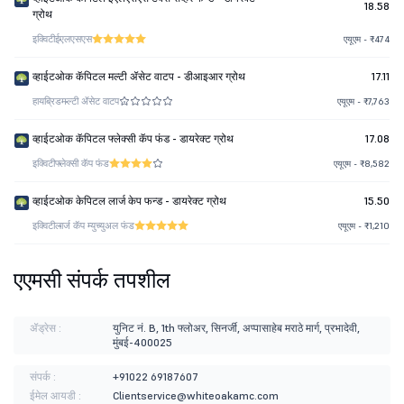
18.58
ग्रोथ
इक्विटी
ईएलएसएस
एयूएम - ₹474
व्हाईटओक कॅपिटल मल्टी ॲसेट वाटप - डीआइआर ग्रोथ
17.11
हायब्रिड
मल्टी ॲसेट वाटप
एयूएम - ₹7,763
व्हाईटओक कॅपिटल फ्लेक्सी कॅप फंड - डायरेक्ट ग्रोथ
17.08
इक्विटी
फ्लेक्सी कॅप फंड
एयूएम - ₹8,582
व्हाईटओक केपिटल लार्ज केप फन्ड - डायरेक्ट ग्रोथ
15.50
इक्विटी
लार्ज कॅप म्युच्युअल फंड
एयूएम - ₹1,210
एएमसी संपर्क तपशील
ॲड्रेस :
युनिट नं. B, 1th फ्लोअर, सिनर्जी, अप्पासाहेब मराठे मार्ग, प्रभादेवी,
मुंबई-400025
संपर्क :
+91022 69187607
ईमेल आयडी :
Clientservice@whiteoakamc.com