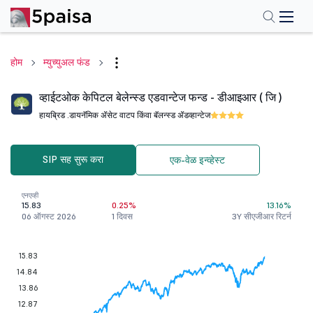
होम
म्युच्युअल फंड
व्हाईटओक केपिटल बेलेन्स्ड एडवान्टेज फन्ड - डीआइआर ( जि )
हायब्रिड .
डायनॅमिक ॲसेट वाटप किंवा बॅलन्स्ड ॲडव्हान्टेज
SIP सह सुरू करा
एक-वेळ इन्व्हेस्ट
एनएव्ही
15.83
0.25%
13.16%
06 ऑगस्ट 2026
1 दिवस
3Y सीएजीआर रिटर्न
15.83
14.84
13.86
12.87