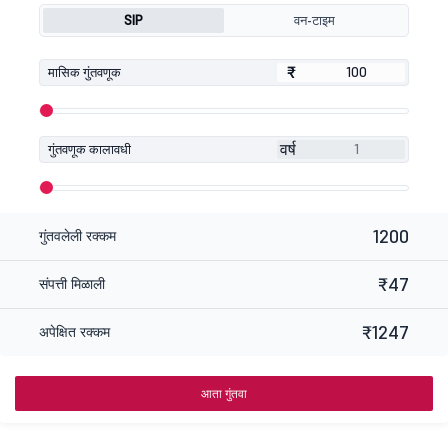
SIP
वन-टाइम
₹
₹
मासिक गुंतवणूक
वर्ष
गुंतवणूक कालावधी
1200
गुंतवलेली रक्कम
₹47
संपत्ती मिळाली
₹1247
अपेक्षित रक्कम
आता गुंतवा