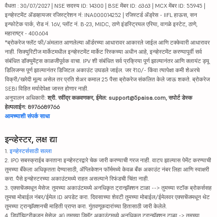
वैधता : 30/07/2027 | NSE सदस्य ID: 14300 | BSE मेंबर ID: 6363 | MCX मेंबर ID: 55945 |
इन्व्हेस्टमेंट ॲडव्हायजर रजिस्ट्रेशन नं: INA000014252 | रजिस्टर्ड ॲड्रेस - IIFL हाऊस, सन
इन्फोटेक पार्क, रोड नं. 16V, प्लॉट नं. B-23, MIDC, ठाणे इंडस्ट्रियल एरिया, वागळे इस्टेट, ठाणे,
महाराष्ट्र - 400604
*ब्रोकरेज फ्लॅट फी/अंमलात आणलेल्या ऑर्डरच्या आधारावर आकारले जाईल आणि टक्केवारी आधारावर
नाही. सिक्युरिटीज मार्केटमधील इन्व्हेस्टमेंट मार्केट रिस्कच्या अधीन आहे, इन्व्हेस्टमेंट करण्यापूर्वी सर्व
संबंधित डॉक्युमेंट्स काळजीपूर्वक वाचा. IPV शी संबंधित सर्व प्रक्रिया पूर्ण झाल्यानंतर आणि क्लायंट ड्यू
डिलिजन्स पूर्ण झाल्यानंतर डिजिटल अकाउंट उघडले जाईल. जर ₹10/- किंवा त्यापेक्षा कमी शेअरचे
विक्री/खरेदी मूल्य असेल तर प्रति शेअर कमाल 25 पैसा ब्रोकरेज संकलित केले जाऊ शकते. ब्रोकरेज
SEBI विहित मर्यादेपेक्षा जास्त होणार नाही.
अनुपालन अधिकारी:
श्री. रवींद्र कळवणकर, ईमेल: support@5paisa.com, सपोर्ट डेस्क
हेल्पलाईन: 8976689766
आमच्याशी संपर्क साधा
इन्व्हेस्टर, लक्ष द्या
1.
इन्व्हेस्टर्ससाठी सल्ला
2. IPO सबस्क्राईब करताना इन्व्हेस्टरद्वारे चेक जारी करण्याची गरज नाही. वाटप झाल्यास पेमेंट करण्याची
तुमच्या बँकेला अधिकृतता देण्यासाठी, ॲप्लिकेशन फॉर्ममध्ये केवळ बँक अकाउंट नंबर लिहा आणि स्वाक्षरी
करा. पैसे इन्व्हेस्टरच्या अकाउंटमध्ये राहत असल्याने रिफंडची चिंता नाही.
3. एक्सचेंजमधून मेसेज: तुमच्या अकाउंटमध्ये अनधिकृत ट्रान्झॅक्शन टाळा --> तुमच्या स्टॉक ब्रोकर्ससह
तुमचा मोबाईल नंबर/ईमेल ID अपडेट करा. दिवसाच्या शेवटी तुमच्या मोबाईल/ईमेलवर एक्सचेंजमधून थेट
तुमच्या ट्रान्झॅक्शनची माहिती प्राप्त करा. गुंतवणूकदारांच्या हितासाठी जारी केलेले.
4. डिपॉझिटरीकडून मेसेज: अ) तुमच्या डिमॅट अकाउंटमध्ये अनधिकृत ट्रान्झॅक्शन टाळा -> तुमच्या