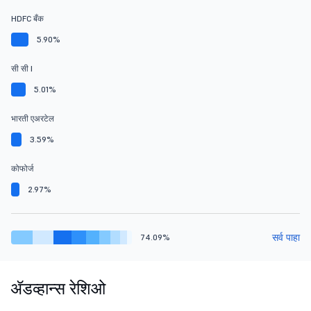
HDFC बँक
5.90%
सी सी I
5.01%
भारती एअरटेल
3.59%
कोफोर्ज
2.97%
सर्व पाहा
74.09%
ॲडव्हान्स रेशिओ