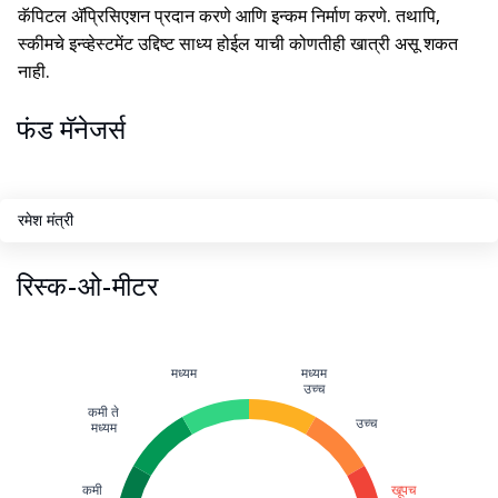
कॅपिटल ॲप्रिसिएशन प्रदान करणे आणि इन्कम निर्माण करणे. तथापि,
स्कीमचे इन्व्हेस्टमेंट उद्दिष्ट साध्य होईल याची कोणतीही खात्री असू शकत
नाही.
फंड मॅनेजर्स
रमेश मंत्री
रिस्क-ओ-मीटर
मध्यम
मध्यम
उच्च
कमी ते
उच्च
मध्यम
कमी
खूपच