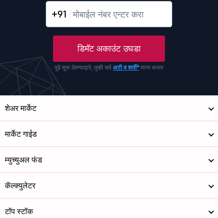
+91
डिमॅट अकाउंट उघडा
पुढे सुरू ठेवण्याद्वारे, तुम्ही सर्व
अटी व शर्ती*
मान्य करता
शेअर मार्केट
मार्केट गाईड
म्युच्युअल फंड
कॅल्क्युलेटर
टॉप स्टॉक