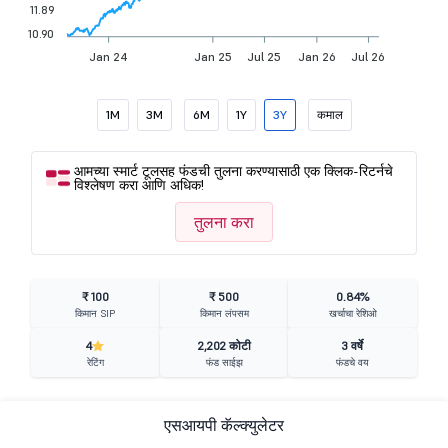
11.89
10.90
Jan 24
Jan 25
Jul 25
Jan 26
Jul 26
1M
3M
6M
1Y
3Y
कमाल
आमच्या स्मार्ट टूलसह फंडची तुलना करण्यासाठी एक क्लिक-रिटर्नचे
विश्लेषण करा आणि अधिक!
तुलना करा
₹ 100
₹ 500
0.84%
किमान SIP
किमान लंपसम
खर्चाचा रेशिओ
4
2,202 कोटी
3 वर्षे
रेटिंग
फंड साईझ
फंडचे वय
एसआयपी कॅल्क्युलेटर