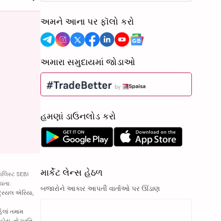
અમને આના પર ફૉલો કરો
અમારા સમુદાયમાં જોડાઓ
હમણાં ડાઉનલોડ કરો
માર્કેટ લેન્સ હેઠળ
ાલિસ્ટ SEBI
્યતા:
બજારોને આકાર આપતી વાર્તાઓ પર ઊંડાણ
્ટ્રિયલ એરિયા,
હેલાં તમામ
હોય, તો પ્રતિ