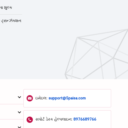
ા શુલ્ક
 ટ્રાન્ઝૅક્શન
ઇમેઇલ:
support@5paisa.com
સપોર્ટ ડેસ્ક હેલ્પલાઇન:
8976689766