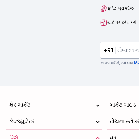
ફ્લેટ બ્રોકરેજ
ચાર્ટ પર ટ્રેડ કરો
+91
આગળ વધીને, તમે બધા
નિ
શેર માર્કેટ
માર્કેટ ગાઇડ
કેલ્ક્યુલેટર
ટોચના સ્ટૉક
વિશે
વધુ