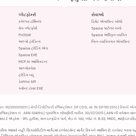
પ્લેટફોર્મ્સ
સેવાઓ
સ્કેલ્પર ટર્મિનલ
ડિમેટ એકાઉન્ટ ખોલો
વેબ પ્લેટફોર્મ
5paisa પાર્ટનર બનો
FnO360
5paisa અધિકૃત વ્યક્તિ
અલ્ગો ટ્રેડિન્ગ
બિન-વ્યક્તિગત એકાઉન્ટ
5paisa ટ્રેડિંગ એપ
5paisa EXE
MCP AI આસિસ્ટન્ટ
અલ્ગોસ્પેસ
ટ્રેડિંગ વ્યૂ
ડેવલપર API
ક્વૉન્ટ ટાવર EXE
ન: INZ000010231 | સેબી ડિપોઝિટરી રજિસ્ટ્રેશન: DP CDSL માં: IN-DP-192-2016 | રિસર્ચ એન
 રજિસ્ટ્રેશન નં.: ARN-104096 | પ્રારંભિક નોંધણીની તારીખ: 30/07/2015 | ARN ની વર્તમાન માન
્ટર્ડ ઍડ્રેસ - IIFL હાઉસ, સન ઇન્ફોટેક પાર્ક, રોડ નં. 16V, પ્લોટ નં. B-23, MIDC, થાણે ઇન્ડસ
ધારે નહીં. સિક્યોરિટીઝ માર્કેટમાં ઇન્વેસ્ટમેન્ટ માર્કેટ રિસ્કને આધિન છે, ઇન્વેસ્ટ કરતા પ
પછી ડિજિટલ એકાઉન્ટ ખોલવામાં આવશે. જો શેરનું વેચાણ/ખરીદી મૂલ્ય ₹10/- અથવા તેનાથી ઓછું 