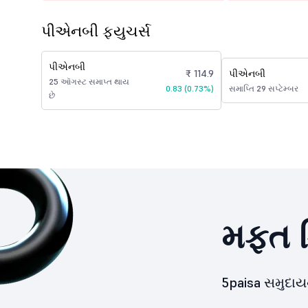
પીએનબી ફ્યુચર્સ
પીએનબી
₹ 114.9
પીએનબી
25 ઑગસ્ટ સમાપ્ત થાય
0.83 (0.73%)
સમાપ્તિ 29 સપ્ટેમ્બર
છે
મફત ડ
5paisa સમુદા