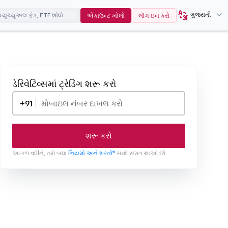
ગુજરાતી
એકાઉન્ટ ખોલો
લૉગ ઇન કરો
ડેરિવેટિવ્સમાં ટ્રેડિંગ શરૂ કરો
+91
શરૂ કરો
આગળ વધીને, તમે બધા
નિયમો અને શરતો*
સાથે સંમત થાઓ છો