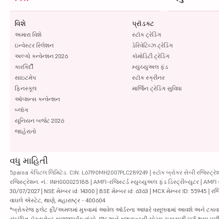
વિશે
પ્રૉડક્ટ
અમારા વિશે
સ્ટૉક ટ્રેડિંગ
ઇન્વેસ્ટર રિલેશન
ડેરિવેટિવ્ઝ ટ્રેડિંગ
અલ્ગો કન્વેન્શન 2026
કૉમોડિટી ટ્રેડિંગ
કારકિર્દી
મ્યુચ્યુઅલ ફંડ
સાઇટમેપ
સ્ટૉક સ્ક્રીનર
ફિનસ્કૂલ
માર્જિન ટ્રેડિંગ સુવિધા
ઑપ્શન્સ કન્વેન્શન
બ્લૉગ
યૂનિયન બજેટ 2026
જાહેરાતો
વધુ માહિતી
5paisa કેપિટલ લિમિટેડ. CIN: L67190MH2007PLC289249 | સ્ટૉક બ્રોકર સેબી રજિસ્ટ્રેશ
રજિસ્ટ્રેશન. નં.: INH000025188 | AMFI-રજિસ્ટર્ડ મ્યુચ્યુઅલ ફંડ ડિસ્ટ્રીબ્યુટર | AMFI
30/07/2027 | NSE મેમ્બર id: 14300 | BSE મેમ્બર id: 6363 | MCX મેમ્બર ID: 55945 | રજિસ
વાઘલે એસ્ટેટ, થાણે, મહારાષ્ટ્ર - 400604
*બ્રોકરેજ ફ્લેટ ફી/અમલમાં મુકવામાં આવેલ ઑર્ડરના આધારે વસૂલવામાં આવશે અને ટકાવારીના આ
સંબંધિત ડૉક્યૂમેન્ટ કાળજીપૂર્વક વાંચો. IPV અને ક્લાયન્ટની યોગ્ય ચકાસણી પૂર્ણ થયા 