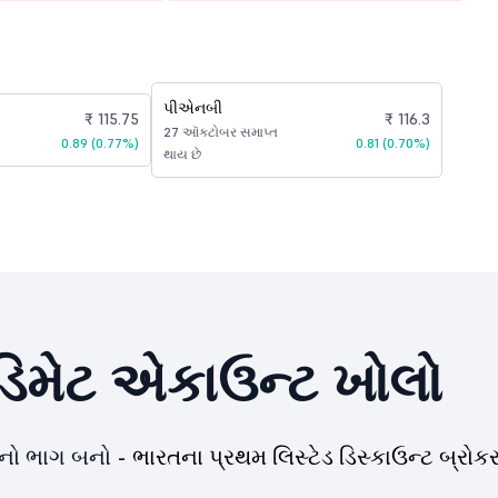
પીએનબી
₹ 115.75
₹ 116.3
27 ઑક્ટોબર સમાપ્ત
0.89 (0.77%)
0.81 (0.70%)
થાય છે
િમેટ એકાઉન્ટ ખોલો
યનો ભાગ બનો -
ભારતના પ્રથમ લિસ્ટેડ ડિસ્કાઉન્ટ બ્રોકર