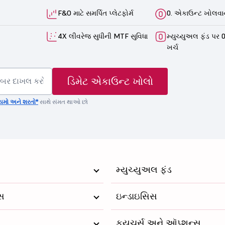
F&O માટે સમર્પિત પ્લેટફોર્મ
0. એકાઉન્ટ ખોલવાન
4X લીવરેજ સુધીની MTF સુવિધા
મ્યુચ્યુઅલ ફંડ પર 0
ખર્ચ
ડિમેટ એકાઉન્ટ ખોલો
યમો અને શરતો*
સાથે સંમત થાઓ છો
મ્યુચ્યુઅલ ફંડ
્સ
ઇન્ડાઇસિસ
ફ્યુચર્સ અને ઑપ્શન્સ