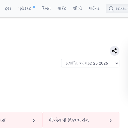
ટ્રેડ
પ્રૉડક્ટ
કિંમત
માર્કેટ
શીખો
પાર્ટનર
ર્સ
પીએનબી વિકલ્પ ચેન