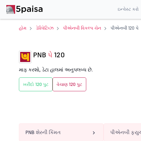
ઇન્વેસ્ટ કરો
હોમ
ડેરિવેટિવ્ઝ
પીએનબી વિકલ્પ ચેન
પીએનબી 120 પે
PNB
પે
120
માફ કરશો, ડેટા હાલમાં અનુપલબ્ધ છે.
ખરીદો 120 પુટ
વેચાણ 120 પુટ
PNB શેરની કિંમત
પીએનબી ફ્યુચ