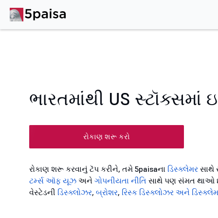
ભારતમાંથી US સ્ટૉક્સમાં ઇ
રોકાણ શરૂ કરો
રોકાણ શરૂ કરવાનું ટૅપ કરીને, તમે 5paisaના
ડિસ્ક્લેમર
સાથે 
ટર્મ્સ ઑફ યૂઝ
અને
ગોપનીયતા નીતિ
સાથે પણ સંમત થાઓ છો.
વેસ્ટેડની
ડિસ્ક્લોઝર
,
બ્રોશર
,
રિસ્ક ડિસ્ક્લોઝર અને ડિસ્ક્લે