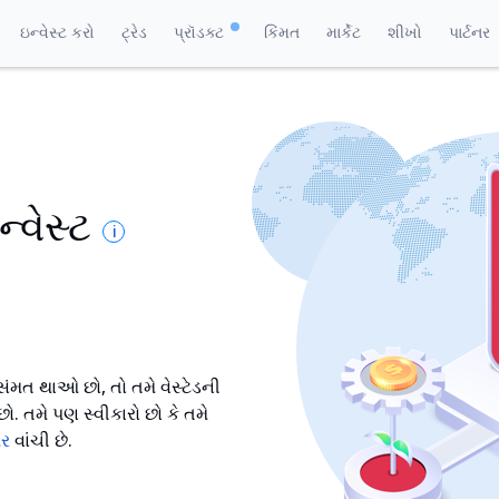
ઇન્વેસ્ટ કરો
ટ્રેડ
પ્રૉડક્ટ
કિંમત
માર્કેટ
શીખો
પાર્ટનર
ન્વેસ્ટ
i
સંમત થાઓ છો, તો તમે વેસ્ટેડની
 તમે પણ સ્વીકારો છો કે તમે
મર
વાંચી છે.