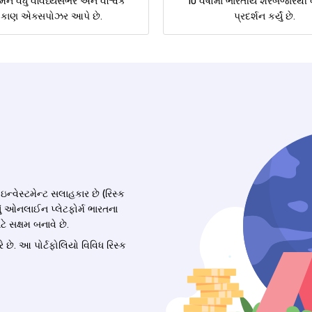
મને વધુ વૈવિધ્યસભર અને વૈશ્વિક
10 વર્ષોમાં ભારતીય શેરબજારથી વ
ોકાણ એક્સપોઝર આપે છે.
પ્રદર્શન કર્યું છે.
્વેસ્ટમેન્ટ સલાહકાર છે (રિસ્ક
ું ઓનલાઈન પ્લેટફોર્મ ભારતના
 સક્ષમ બનાવે છે.
કરે છે. આ પોર્ટફોલિયો વિવિધ રિસ્ક