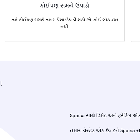
કોઈપણ સમયે ઉપાડો
તમે કોઈપણ સમયે તમારા પૈસા ઉપાડી શકો છો. કોઈ લૉક-ઇન
નથી.
ા
5paisa સાથે ડિમેટ અને ટ્રેડિંગ એ
તમારા વેસ્ટેડ એકાઉન્ટને 5paisa સ