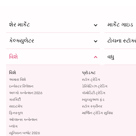
શેર માર્કેટ
માર્કેટ ગાઇડ
કેલ્ક્યુલેટર
ટોચના સ્ટૉક
વિશે
વધુ
વિશે
પ્રૉડક્ટ
અમારા વિશે
સ્ટૉક ટ્રેડિંગ
ઇન્વેસ્ટર રિલેશન
ડેરિવેટિવ્ઝ ટ્રેડિંગ
અલ્ગો કન્વેન્શન 2026
કૉમોડિટી ટ્રેડિંગ
કારકિર્દી
મ્યુચ્યુઅલ ફંડ
સાઇટમેપ
સ્ટૉક સ્ક્રીનર
ફિનસ્કૂલ
માર્જિન ટ્રેડિંગ સુવિધા
ઑપ્શન્સ કન્વેન્શન
બ્લૉગ
યૂનિયન બજેટ 2026