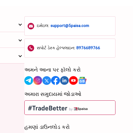
ઇમેઇલ:
support@5paisa.com
સપોર્ટ ડેસ્ક હેલ્પલાઇન:
8976689766
અમને આના પર ફૉલો કરો
અમારા સમુદાયમાં જોડાઓ
હમણાં ડાઉનલોડ કરો