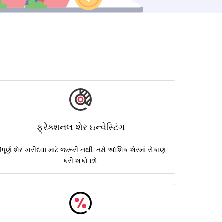
ફ્રેક્શનલ શેર ઇન્વેસ્ટિંગ
ંપૂર્ણ શેર ખરીદવા માટે જરૂરી નથી. તમે આંશિક શેરમાં રોકાણ
કરી શકો છો.