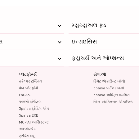
મ્યુચ્યુઅલ ફંડ
્સ
ઇન્ડાઇસિસ
ફ્યુચર્સ અને ઑપ્શન્સ
પ્લેટફોર્મ્સ
સેવાઓ
સ્કેલ્પર ટર્મિનલ
ડિમેટ એકાઉન્ટ ખોલો
વેબ પ્લેટફોર્મ
5paisa પાર્ટનર બનો
FnO360
5paisa અધિકૃત વ્યક્તિ
અલ્ગો ટ્રેડિન્ગ
બિન-વ્યક્તિગત એકાઉન્ટ
5paisa ટ્રેડિંગ એપ
5paisa EXE
MCP AI આસિસ્ટન્ટ
અલ્ગોસ્પેસ
ટ્રેડિંગ વ્યૂ