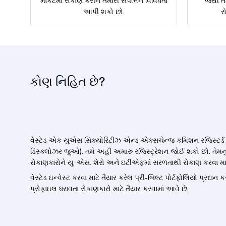
માર્કેટમાં રોકાણ કરીને તમારી સંપત્તિને વિવિધતા
જેથી ત
આપી શકો છો.
ર
કોણ નિહિત છે?
વેસ્ટેડ એક યુએસ સિક્યોરિટીઝ એન્ડ એક્સચેન્જ કમિશન રજિસ્ટર્ડ ઇન
ડિસ્ક્લોઝર જુઓ). તમે અહીં અમારું રજિસ્ટ્રેશન જોઈ શકો છો. તેમન
રોકાણકારોને યુ. એસ. શેરો અને ઇટીએફમાં સરળતાથી રોકાણ કરવા માટે
વેસ્ટેડ ઇન્વેસ્ટ કરવા માટે તૈયાર કરેલ પ્રી-બિલ્ટ પોર્ટફોલિયો પ્રદાન 
પ્રોફાઇલ ધરાવતા રોકાણકારો માટે તૈયાર કરવામાં આવે છે.