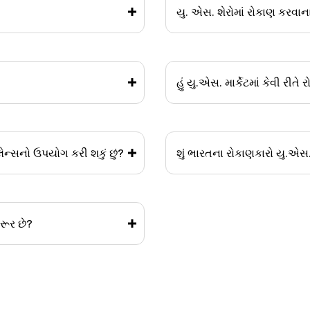
યુ. એસ. શેરોમાં રોકાણ કરવાન
હું યુ.એસ. માર્કેટમાં કેવી રીતે
બૅલેન્સનો ઉપયોગ કરી શકું છું?
શું ભારતના રોકાણકારો યુ.એસ.
રૂર છે?