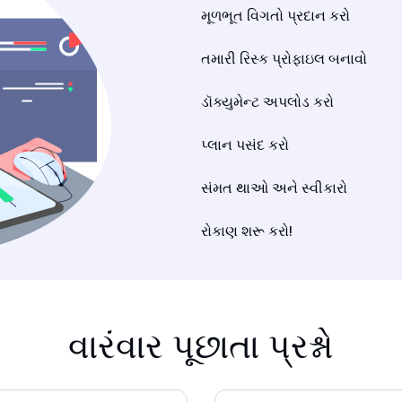
મૂળભૂત વિગતો પ્રદાન કરો
તમારી રિસ્ક પ્રોફાઇલ બનાવો
ડૉક્યુમેન્ટ અપલોડ કરો
પ્લાન પસંદ કરો
સંમત થાઓ અને સ્વીકારો
રોકાણ શરૂ કરો!
વારંવાર પૂછાતા પ્રશ્નો