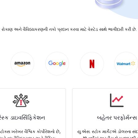
 રોકાણ અને વૈવિધ્યકરણની તકો પ્રદાન કરવા માટે વેસ્ટેડ સાથે ભાગીદારી કરી છ
િસ્ક ડાઇવર્સિફિકેશન
બહેતર પરફોર્મન્સ
ટોક્સ ખરેખર વૈશ્વિક કોર્પોરેશનો છે,
યુ.એસ. સ્ટોક માર્કેટએ ડોલરના સંદર્