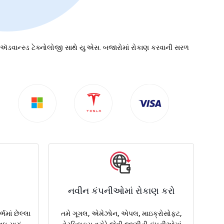
ે. ઍડવાન્સ્ડ ટેક્નોલોજી સાથે યુ.એસ. બજારોમાં રોકાણ કરવાની સરળ
નવીન કંપનીઓમાં રોકાણ કરો
ભમાં છેલ્લા
તમે ગૂગલ, એમેઝોન, એપલ, માઇક્રોસોફ્ટ,