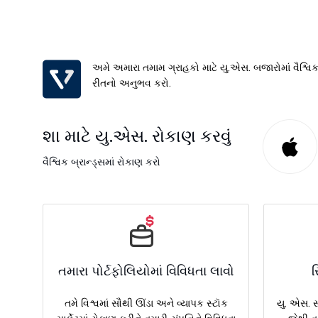
અમે અમારા તમામ ગ્રાહકો માટે યુ.એસ. બજારોમાં વૈશ્વિક
રીતનો અનુભવ કરો.
શા માટે યુ.એસ. રોકાણ કરવું
વૈશ્વિક બ્રાન્ડ્સમાં રોકાણ કરો
તમારા પોર્ટફોલિયોમાં વિવિધતા લાવો
ર
તમે વિશ્વમાં સૌથી ઊંડા અને વ્યાપક સ્ટૉક
યુ. એસ. સ્