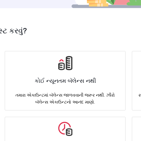
સ્ટ કરવું?
કોઈ ન્યૂનતમ બૅલેન્સ નથી
તમારા એકાઉન્ટમાં બૅલેન્સ જાળવવાની જરૂર નથી. ઝીરો
સ
બૅલેન્સ એકાઉન્ટનો આનંદ માણો.