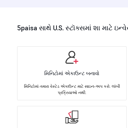
5paisa સાથે U.S. સ્ટૉક્સમાં શા માટે ઇન્વે
મિનિટોમાં એકાઉન્ટ બનાવો
મિનિટોમાં તમારા વેસ્ટેડ એકાઉન્ટ માટે સાઇન-અપ કરો. લાંબી
પ્રક્રિયાઓ નથી.