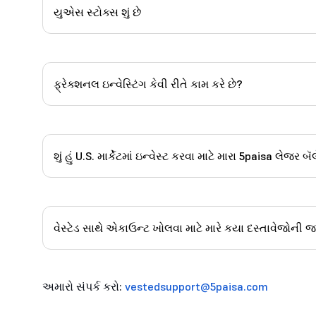
યુએસ સ્ટોક્સ શું છે
ફ્રેક્શનલ ઇન્વેસ્ટિંગ કેવી રીતે કામ કરે છે?
શું હું U.S. માર્કેટમાં ઇન્વેસ્ટ કરવા માટે મારા 5paisa લેજર 
વેસ્ટેડ સાથે એકાઉન્ટ ખોલવા માટે મારે કયા દસ્તાવેજોની જ
અમારો સંપર્ક કરો:
vestedsupport@5paisa.com