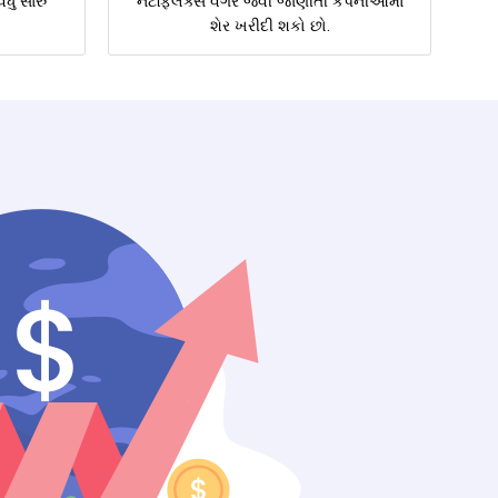
ધુ સારું
નેટફ્લિક્સ વગેરે જેવી જાણીતી કંપનીઓમાં
શેર ખરીદી શકો છો.