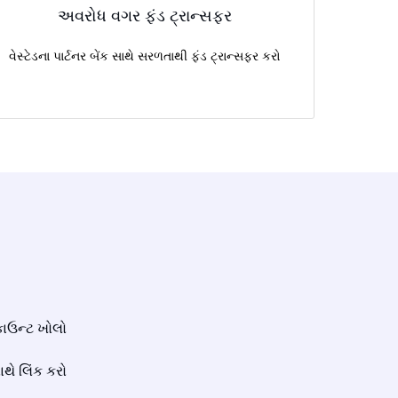
અવરોધ વગર ફંડ ટ્રાન્સફર
વેસ્ટેડના પાર્ટનર બેંક સાથે સરળતાથી ફંડ ટ્રાન્સફર કરો
કાઉન્ટ ખોલો
ાથે લિંક કરો