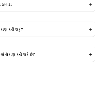
ા ફાયદા
 રોકાણ કરી શકું?
માં રોકાણ કરી શકે છે?