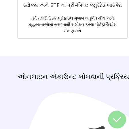
સ્ટૉક્સ અને ETF ના પ્રી-બિલ્ટ ક્યુરેટેડ બાસ્કેટ
હવે તમારી રિસ્ક પ્રોફાઇલ મુજબ બહુવિધ થીમ અને
વ્યૂહરચનાઓમાં સરળતાથી સંશોધન કરેલા પોર્ટફોલિયોમાં
રોકાણ કરો
ઑનલાઇન એકાઉન્ટ ખોલવાની પ્રક્રિય