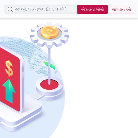
એકાઉન્ટ ખોલો
લૉગ ઇન કરો