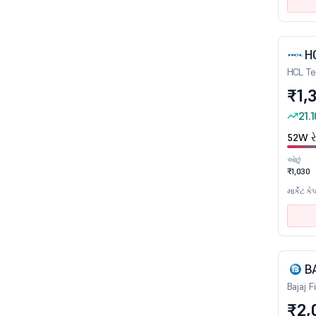
કાસ્ટિંગ્સ, ફોર્જિંગ્સ અને ફાસ્ટનર્સ
સિમેન્ટ
H
સીમેન્ટ - પ્રૉડક્ટ
HCL Te
સિરામિક પ્રૉડક્ટ
₹1,3
રસાયણો
21.
કમ્પ્યુટર શિક્ષણ
52W રે
બાંધકામ
ઓછું
કન્ઝ્યુમર ડ્યુરેબલ્સ
₹1,030
ક્રેડિટ રેટિંગ એજન્સીઓ
માર્કેટ કે
ક્રૂડ ઓઇલ અને નેચરલ ગૅસ
ડાયમંડ, જેમ્સ અને જ્વેલરી
ડાઇવર્સિફાઇડ
B
ડ્રાય સેલ્સ
Bajaj F
ઇ-કોમર્સ/એપ આધારિત એગ્રીગેટર
₹2,
ખાદ્ય તેલ