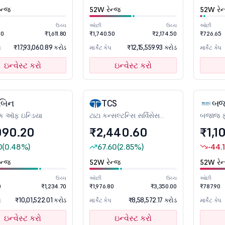
ન્જ
52W રેન્જ
52W રેન
ઉચ્ચ
ઓછી
ઉચ્ચ
ઓછી
80
₹1,611.80
₹1,740.50
₹2,174.50
₹726.65
₹17,93,060.89 કરોડ
₹12,15,559.93 કરોડ
પ
માર્કેટ કેપ
માર્કેટ કેપ
ઇન્વેસ્ટ કરો
ઇન્વેસ્ટ કરો
બિન
TCS
બજ
બેંક ઑફ ઇન્ડિયા
ટાટા કન્સલ્ટન્સિ સર્વિસેસ
બજાજ ફા
લિમિટેડ
090.20
₹2,440.60
₹1,1
0
(0.48%)
67.60
(2.85%)
-44.
ન્જ
52W રેન્જ
52W રેન
ઉચ્ચ
ઓછી
ઉચ્ચ
ઓછી
0
₹1,234.70
₹1,976.80
₹3,350.00
₹787.90
₹10,01,522.01 કરોડ
₹8,58,572.17 કરોડ
પ
માર્કેટ કેપ
માર્કેટ કેપ
ઇન્વેસ્ટ કરો
ઇન્વેસ્ટ કરો