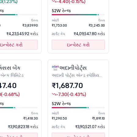
0
(1.23%)
-4.40
(-0.15%)
્જ
52W રેન્જ
ઉચ્ચ
ઓછી
ઉચ્ચ
0
₹3,839.90
₹1,753.00
₹3,245.00
₹4,23,545.92 કરોડ
₹4,09,547.80 કરોડ
માર્કેટ કેપ
ઇન્વેસ્ટ કરો
ઇન્વેસ્ટ કરો
સિસ બેંક
અદાનીપોર્ટ્સ
બેન્ક લિમિટેડ
અદાની પોર્ટ્સ એન્ડ સ્પેશિયલ
ઇકોનોમિક ઝોન લિમિટેડ
47.40
₹1,687.70
0
(-0.68%)
-7.30
(-0.43%)
્જ
52W રેન્જ
ઉચ્ચ
ઓછી
ઉચ્ચ
₹1,418.30
₹1,290.50
₹1,891.10
₹3,90,823.18 કરોડ
₹3,90,521.07 કરોડ
માર્કેટ કેપ