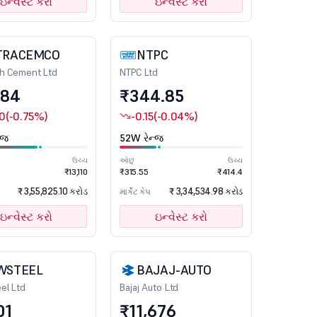
ઇન્વેસ્ટ કરો
ઇન્વેસ્ટ કરો
TRACEMCO
NTPC
ch Cement Ltd
NTPC Ltd
984
₹344.85
00
(-0.75%)
-0.15
(-0.04%)
્જ
52W રેન્જ
ઉચ્ચ
ઓછું
ઉચ્ચ
₹13,110
₹315.55
₹414.4
₹ 3,55,825.10 કરોડ
₹ 3,34,534.98 કરોડ
માર્કેટ કેપ
ઇન્વેસ્ટ કરો
ઇન્વેસ્ટ કરો
WSTEEL
BAJAJ-AUTO
el Ltd
Bajaj Auto Ltd
01
₹11,676