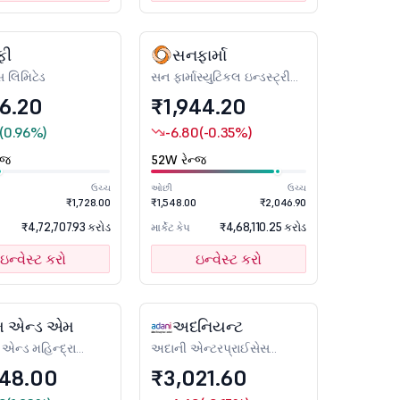
ફી
સનફાર્મા
સ લિમિટેડ
સન ફાર્માસ્યુટિકલ ઇન્ડસ્ટ્રીસ
લિમિટેડ
76.20
₹1,944.20
(0.96%)
-6.80
(-0.35%)
્જ
52W રેન્જ
ઉચ્ચ
ઓછી
ઉચ્ચ
₹1,728.00
₹1,548.00
₹2,046.90
₹4,72,707.93 કરોડ
₹4,68,110.25 કરોડ
માર્કેટ કેપ
ઇન્વેસ્ટ કરો
ઇન્વેસ્ટ કરો
 એન્ડ એમ
અદનિયન્ટ
ા એન્ડ મહિન્દ્રા
અદાની એન્ટરપ્રાઈસેસ
લિમિટેડ
448.00
₹3,021.60