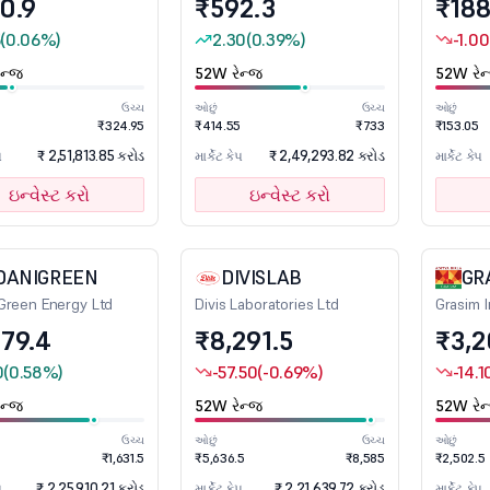
0.9
₹592.3
₹188
5
(0.06%)
2.30
(0.39%)
-1.00
ન્જ
52W રેન્જ
52W રેન
ઉચ્ચ
ઓછું
ઉચ્ચ
ઓછું
₹324.95
₹414.55
₹733
₹153.05
₹ 2,51,813.85 કરોડ
₹ 2,49,293.82 કરોડ
પ
માર્કેટ કેપ
માર્કેટ કેપ
ઇન્વેસ્ટ કરો
ઇન્વેસ્ટ કરો
DANIGREEN
DIVISLAB
GR
Green Energy Ltd
Divis Laboratories Ltd
Grasim I
379.4
₹8,291.5
₹3,2
0
(0.58%)
-57.50
(-0.69%)
-14.1
ન્જ
52W રેન્જ
52W રેન
ઉચ્ચ
ઓછું
ઉચ્ચ
ઓછું
₹1,631.5
₹5,636.5
₹8,585
₹2,502.5
₹ 2,25,910.21 કરોડ
₹ 2,21,639.72 કરોડ
પ
માર્કેટ કેપ
માર્કેટ કેપ