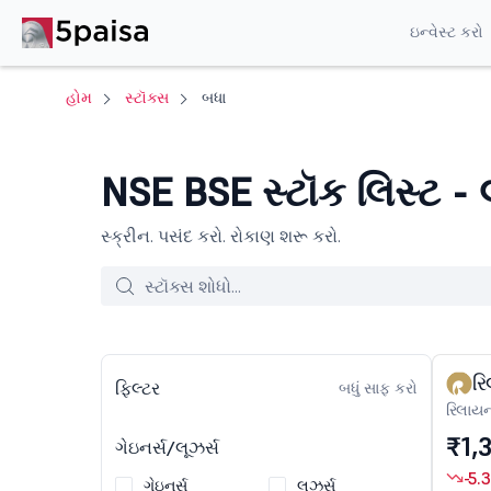
ઇન્વેસ્ટ કરો
હોમ
સ્ટૉક્સ
બધા
NSE BSE સ્ટૉક લિસ્ટ - 
સ્ક્રીન. પસંદ કરો. રોકાણ શરૂ કરો.
રિ
ફિલ્ટર
બધું સાફ કરો
રિલાયન્
₹1,
ગેઇનર્સ/લૂઝર્સ
-5.
ગેઇનર્સ
લૂઝર્સ