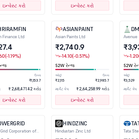
ઇન્વેસ્ટ કરો
ઇન્વેસ્ટ કરો
HRIRAMFIN
ASIANPAINT
DM
m Finance Ltd
Asian Paints Ltd
Avenue 
27.4
₹2,740.9
₹3,9
.60
(-1.19%)
-14.10
(-0.51%)
-1.20
ન્જ
52W રેન્જ
52W રેન
ઉચ્ચ
ઓછું
ઉચ્ચ
ઓછું
₹1,153.7
₹2,115
₹2,985.7
₹3,529
₹ 2,68,471.42 કરોડ
₹ 2,64,258.99 કરોડ
પ
માર્કેટ કેપ
માર્કેટ કેપ
ઇન્વેસ્ટ કરો
ઇન્વેસ્ટ કરો
OWERGRID
HINDZINC
TA
Grid Corporation of
Hindustan Zinc Ltd
Tata Ste
td