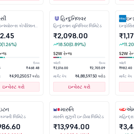
ીસી
હિન્દુનિલવર
ઇન્
્શ્યોરન્સ કોર્પોરેશન
હિન્દુસ્તાન યુનિલિવર લિમિટેડ
ઇન્ફોસિ
્ડિયા
2.45
₹2,098.00
₹1,1
0
(1.26%)
18.50
(0.89%)
11.20
ન્જ
52W રેન્જ
52W રેન
ઉચ્ચ
ઓછી
ઉચ્ચ
ઓછી
5
₹468.48
₹2,016.00
₹2,705.09
₹982.40
₹4,90,250.57 કરોડ
₹4,88,597.50 કરોડ
પ
માર્કેટ કેપ
માર્કેટ કેપ
ઇન્વેસ્ટ કરો
ઇન્વેસ્ટ કરો
ાઇટન
મારુતિ
એમ
કમ્પની લિમિટેડ
મારુતિ સુઝુકી ઇન્ડીયા લિમિટેડ
મહિન્દ્ર
લિમિટેડ
986.60
₹13,994.00
₹3,