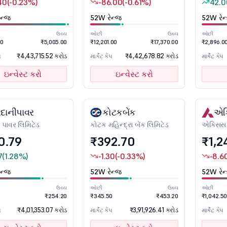
.40
(-0.23%)
-86.00
(-0.61%)
42.0
ન્જ
52W રેન્જ
52W રેન
ઉચ્ચ
ઓછી
ઉચ્ચ
ઓછી
10
₹5,005.00
₹12,201.00
₹17,370.00
₹2,896.0
₹4,43,715.52 કરોડ
₹4,42,678.82 કરોડ
પ
માર્કેટ કેપ
માર્કેટ કેપ
ઇન્વેસ્ટ કરો
ઇન્વેસ્ટ કરો
દાનીપાવર
કોટકબેંક
એક્
પાવર લિમિટેડ
કોટક મહિન્દ્રા બેંક લિમિટેડ
એક્સિસ 
0.79
₹392.70
₹1,2
7
(1.28%)
-1.30
(-0.33%)
-8.6
ન્જ
52W રેન્જ
52W રેન
ઉચ્ચ
ઓછી
ઉચ્ચ
ઓછી
₹254.20
₹345.50
₹453.20
₹1,042.50
₹4,01,353.07 કરોડ
₹3,91,926.41 કરોડ
પ
માર્કેટ કેપ
માર્કેટ કેપ