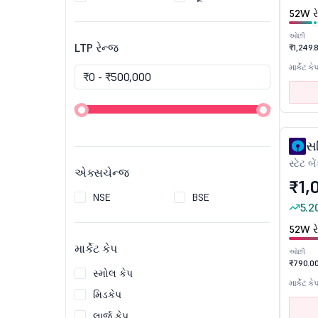
52W રે
ઓછી
LTP રેન્જ
₹1,249.
માર્કેટ કે
સ
સ્ટેટ 
એક્સચેન્જ
₹1,
NSE
BSE
5.2
52W રે
માર્કેટ કેપ
ઓછી
₹790.0
સ્મોલ કેપ
માર્કેટ કે
મિડકેપ
લાર્જ કેપ