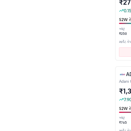
₹27
ફાર્માસ્યુટિકલ્સ
0.1
વાવેતર અને વાવેતરના ઉત્પાદનો
52W રે
પ્લાસ્ટિક પ્રોડક્ટ્સ
ઓછું
₹250
પ્લાયવુડ બોર્ડ/લેમિનેટ્સ
માર્કેટ કે
પાવર જનરેશન અને વિતરણ
પાવર ઇન્ફ્રાસ્ટ્રક્ચર
પ્રિન્ટિંગ અને સ્ટેશનરી
ઝડપી સર્વિસ રેસ્ટોરન્ટ
A
રેલવે
Adani 
રેડીમેડ ગાર્મેન્ટ્સ/એપેરલ્સ
₹1,
રિયલ એસ્ટેટ ઇન્વેસ્ટમેન્ટ ટ્રસ્ટ્સ
7.9
રિયલ્ટી
52W રે
રિફાઇનરી
ઓછું
રેફ્રેક્ટ્રીઝ
₹765
માર્કેટ કે