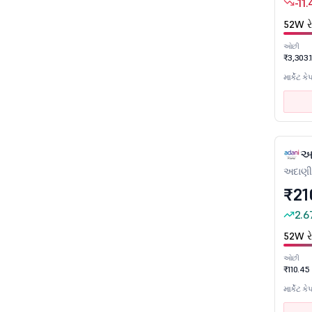
52W હાઇ નજીકના સ્ટૉક્સ
-11
52W ની નજીકના સ્ટૉક્સ
52W રે
ઓછી
₹3,303.
સેક્ટર
માર્કેટ કે
એરોસ્પેસ અને સંરક્ષણ
એગ્રો કેમિકલ્સ
એર ટ્રાન્સપોર્ટ સર્વિસ
અ
આલ્કોહોલિક પીણાં
અદાણી 
ઑટો એન્સિલરીઝ
₹21
ઑટોમોબાઇલ
2.6
બેંકો
52W રે
બેરિંગ્સ
ઓછી
કેબલ્સ
₹110.45
કેપિટલ ગુડ્સ - ઇલેક્ટ્રિકલ ઇક્વિપમેન્ટ
માર્કેટ કે
કેપિટલ ગુડ્સ-નૉન ઇલેક્ટ્રિકલ ઉપકરણ