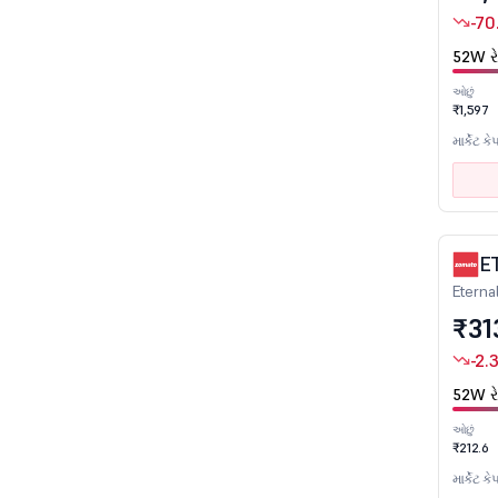
-70
શિક્ષણ
52W રે
ઇલેક્ટ્રોનિક્સ
એન્જિનિયરિંગ
ઓછું
₹1,597
મનોરંજન
માર્કેટ કે
ફેરો એલોય
ફર્ટિલાઇઝર્સ
ફાઇનાન્સ
નાણાંકીય સેવાઓ
E
Eterna
FMCG
₹31
ગૅસનું વિતરણ
-2.
ગ્લાસ અને ગ્લાસ પ્રૉડક્ટ
હેલ્થકેર
52W રે
હોટલ અને રેસ્ટોરન્ટ
ઓછું
₹212.6
ઇન્ફ્રાસ્ટ્રક્ચર ડેવલપર્સ અને ઑપરેટર્સ
માર્કેટ કે
ઇન્ફ્રાસ્ટ્રક્ચર ઇન્વેસ્ટમેન્ટ ટ્રસ્ટ્સ