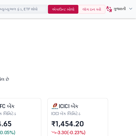
ગુજરાતી
એકાઉન્ટ ખોલો
લૉગ ઇન કરો
ેલ છે
C બેંક
ICICI બેંક
ક લિમિટેડ
ICICI બેંક લિમિટેડ
4.65
₹1,454.20
(0.05%)
-3.30
(-0.23%)