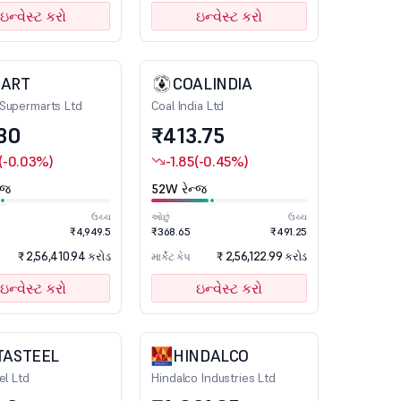
ઇન્વેસ્ટ કરો
ઇન્વેસ્ટ કરો
ART
COALINDIA
Supermarts Ltd
Coal India Ltd
30
₹413.75
(-0.03%)
-1.85
(-0.45%)
્જ
52W રેન્જ
ઉચ્ચ
ઓછું
ઉચ્ચ
₹4,949.5
₹368.65
₹491.25
₹ 2,56,410.94 કરોડ
₹ 2,56,122.99 કરોડ
માર્કેટ કેપ
ઇન્વેસ્ટ કરો
ઇન્વેસ્ટ કરો
TASTEEL
HINDALCO
el Ltd
Hindalco Industries Ltd