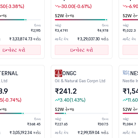
.50
(-3.38%)
-30.00
(-0.61%)
-6.9
ન્જ
52W રેન્જ
52W રેન
ઉચ્ચ
ઓછું
ઉચ્ચ
ઓછું
₹2,195
₹3,479.1
₹4,978
₹1,022.3
₹ 3,33,874.73 કરોડ
₹ 3,29,037.30 કરોડ
પ
માર્કેટ કેપ
માર્કેટ કેપ
ઇન્વેસ્ટ કરો
ઇન્વેસ્ટ કરો
TERNAL
ONGC
NE
l Ltd
Oil & Natural Gas Corpn Ltd
Nestle I
3.9
₹241.2
₹1,5
35
(-0.74%)
3.40
(1.43%)
11.60
ન્જ
52W રેન્જ
52W રેન
ઉચ્ચ
ઓછું
ઉચ્ચ
ઓછું
₹368.45
₹227.65
₹307.5
₹1,084.7
₹ 3,05,192.34 કરોડ
₹ 2,99,159.04 કરોડ
પ
માર્કેટ કેપ
માર્કેટ કેપ