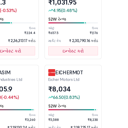
.3
₹1,031.95
(-0.53%)
4.95
(0.48%)
્જ
52W રેન્જ
ઉચ્ચ
ઓછું
ઉચ્ચ
₹224.4
₹657.5
₹1,176
₹ 2,36,313.17 કરોડ
₹ 2,30,790.16 કરોડ
માર્કેટ કેપ
ઇન્વેસ્ટ કરો
ઇન્વેસ્ટ કરો
ASIM
EICHERMOT
ndustries Ltd
Eicher Motors Ltd
05.9
₹8,034
0
(-0.44%)
66.50
(0.83%)
્જ
52W રેન્જ
ઉચ્ચ
ઓછું
ઉચ્ચ
₹3,260
₹5,588
₹8,230
₹ 2,19,130.24 કરોડ
₹ 2,18,725.17 કરોડ
માર્કેટ કેપ