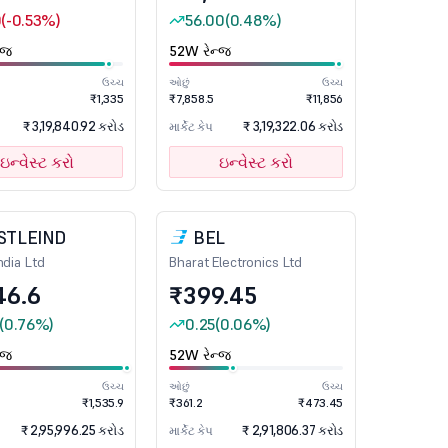
0
(-0.53%)
56.00
(0.48%)
્જ
52W રેન્જ
ઉચ્ચ
ઓછું
ઉચ્ચ
₹1,335
₹7,858.5
₹11,856
₹ 3,19,840.92 કરોડ
₹ 3,19,322.06 કરોડ
માર્કેટ કેપ
ઇન્વેસ્ટ કરો
ઇન્વેસ્ટ કરો
STLEIND
BEL
ndia Ltd
Bharat Electronics Ltd
46.6
₹399.45
(0.76%)
0.25
(0.06%)
્જ
52W રેન્જ
ઉચ્ચ
ઓછું
ઉચ્ચ
₹1,535.9
₹361.2
₹473.45
₹ 2,95,996.25 કરોડ
₹ 2,91,806.37 કરોડ
માર્કેટ કેપ