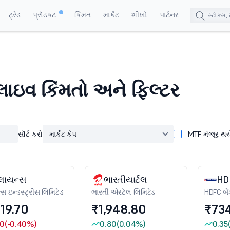
ટ્રેડ
પ્રૉડક્ટ
કિંમત
માર્કેટ
શીખો
પાર્ટનર
લાઇવ કિંમતો અને ફિલ્ટર
સૉર્ટ કરો
માર્કેટ કેપ
MTF મંજૂર થય
લાયન્સ
ભારતીયાર્ટલ
HDF
સ ઇન્ડસ્ટ્રીસ લિમિટેડ
ભારતી એરટેલ લિમિટેડ
HDFC બેં
319.70
₹1,948.80
₹73
30
(-0.40%)
0.80
(0.04%)
0.35