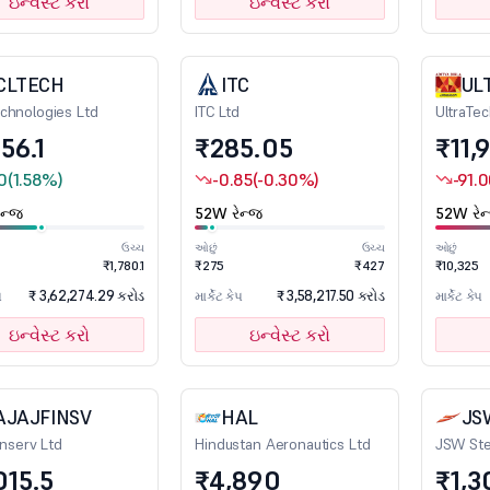
ઇન્વેસ્ટ કરો
ઇન્વેસ્ટ કરો
CLTECH
ITC
UL
chnologies Ltd
ITC Ltd
UltraTe
56.1
₹285.05
₹11,
10
(1.58%)
-0.85
(-0.30%)
-91.
ન્જ
52W રેન્જ
52W રેન
ઉચ્ચ
ઓછું
ઉચ્ચ
ઓછું
₹1,780.1
₹275
₹427
₹10,325
₹ 3,62,274.29 કરોડ
₹ 3,58,217.50 કરોડ
પ
માર્કેટ કેપ
માર્કેટ કેપ
ઇન્વેસ્ટ કરો
ઇન્વેસ્ટ કરો
AJAJFINSV
HAL
JS
inserv Ltd
Hindustan Aeronautics Ltd
JSW Ste
015.5
₹4,890
₹1,3