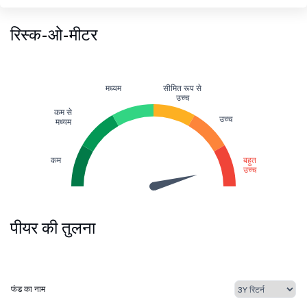
रिस्क-ओ-मीटर
मध्यम
सीमित रूप से
उच्च
कम से
उच्च
मध्यम
कम
बहुत
उच्च
पीयर की तुलना
फंड का नाम