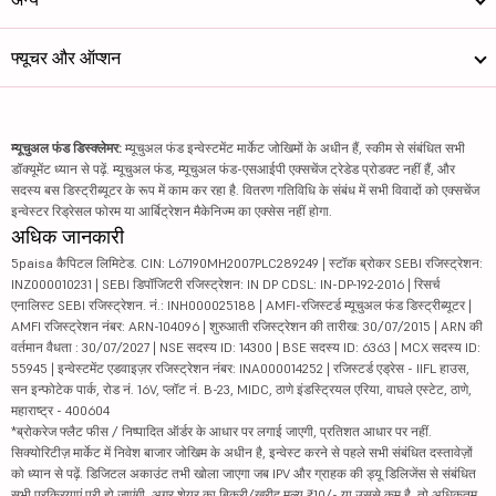
फ्यूचर और ऑप्शन
म्यूचुअल फंड डिस्क्लेमर:
म्यूचुअल फंड इन्वेस्टमेंट मार्केट जोखिमों के अधीन हैं, स्कीम से संबंधित सभी
डॉक्यूमेंट ध्यान से पढ़ें. म्यूचुअल फंड, म्यूचुअल फंड-एसआईपी एक्सचेंज ट्रेडेड प्रोडक्ट नहीं हैं, और
सदस्य बस डिस्ट्रीब्यूटर के रूप में काम कर रहा है. वितरण गतिविधि के संबंध में सभी विवादों को एक्सचेंज
इन्वेस्टर रिड्रेसल फोरम या आर्बिट्रेशन मैकेनिज्म का एक्सेस नहीं होगा.
अधिक जानकारी
5paisa कैपिटल लिमिटेड. CIN: L67190MH2007PLC289249 | स्टॉक ब्रोकर SEBI रजिस्ट्रेशन:
INZ000010231 | SEBI डिपॉजिटरी रजिस्ट्रेशन: IN DP CDSL: IN-DP-192-2016 | रिसर्च
एनालिस्ट SEBI रजिस्ट्रेशन. नं.: INH000025188 | AMFI-रजिस्टर्ड म्यूचुअल फंड डिस्ट्रीब्यूटर |
AMFI रजिस्ट्रेशन नंबर: ARN-104096 | शुरुआती रजिस्ट्रेशन की तारीख: 30/07/2015 | ARN की
वर्तमान वैधता : 30/07/2027 | NSE सदस्य ID: 14300 | BSE सदस्य ID: 6363 | MCX सदस्य ID:
55945 | इन्वेस्टमेंट एडवाइज़र रजिस्ट्रेशन नंबर: INA000014252 | रजिस्टर्ड एड्रेस - IIFL हाउस,
सन इन्फोटेक पार्क, रोड नं. 16V, प्लॉट नं. B-23, MIDC, ठाणे इंडस्ट्रियल एरिया, वाघले एस्टेट, ठाणे,
महाराष्ट्र - 400604
*ब्रोकरेज फ्लैट फीस / निष्पादित ऑर्डर के आधार पर लगाई जाएगी, प्रतिशत आधार पर नहीं.
सिक्योरिटीज़ मार्केट में निवेश बाजार जोखिम के अधीन है, इन्वेस्ट करने से पहले सभी संबंधित दस्तावेज़ों
को ध्यान से पढ़ें. डिजिटल अकाउंट तभी खोला जाएगा जब IPV और ग्राहक की ड्यू डिलिजेंस से संबंधित
सभी प्रक्रियाएं पूरी हो जाएंगी. अगर शेयर का बिक्री/खरीद मूल्य ₹10/- या उससे कम है, तो अधिकतम