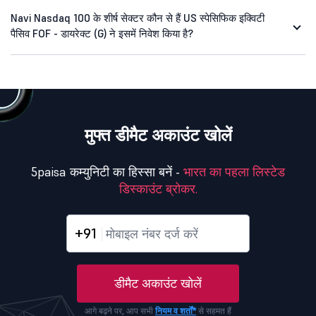
Navi Nasdaq 100 के शीर्ष सेक्टर कौन से हैं US स्पेसिफिक इक्विटी
पैसिव FOF - डायरेक्ट (G) ने इसमें निवेश किया है?
मुफ्त डीमैट अकाउंट खोलें
5paisa कम्युनिटी का हिस्सा बनें -
भारत का पहला लिस्टेड
डिस्काउंट ब्रोकर.
+91
डीमैट अकाउंट खोलें
आगे बढ़ने पर, आप सभी
नियम व शर्तों*
से सहमत हैं