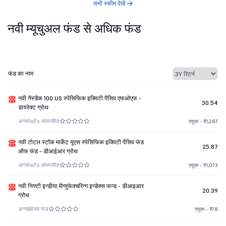
सभी स्कीम देखें
नवी म्यूचुअल फंड से अधिक फंड
फंड का नाम
नवी नैस्डैक 100 US स्पेसिफिक इक्विटी पैसिव एफओएफ -
30.54
डायरेक्ट ग्रोथ
अन्य
FoFs ओवरसीज़
एयूएम - ₹1,287
नवी टोटल स्टॉक मार्केट यूएस स्पेसिफिक इक्विटी पैसिव फंड
25.87
ऑफ फंड - डीआईआर ग्रोथ
अन्य
FoFs ओवरसीज़
एयूएम - ₹1,073
नवी निफ्टी इन्डीया मैन्युफेक्चरिन्ग इन्डेक्स फन्ड - डीआइआर
20.39
ग्रोथ
अन्य
इंडेक्स फंड
एयूएम - ₹78