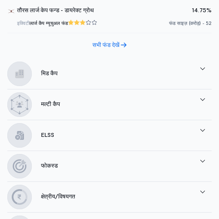
तौरस लार्ज केप फन्ड - डायरेक्ट ग्रोथ
14.75%
इक्विटी
लार्ज कैप म्यूचुअल फंड
फंड साइज़ (करोड़) - 52
सभी फंड देखें
मिड कैप
मल्टी कैप
ELSS
फोकस्ड
क्षेत्रीय/विषयगत