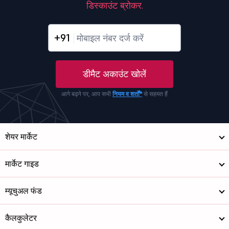
डिस्काउंट ब्रोकर.
+91
डीमैट अकाउंट खोलें
आगे बढ़ने पर, आप सभी
नियम व शर्तों*
से सहमत हैं
शेयर मार्केट
मार्केट गाइड
म्यूचुअल फंड
कैलकुलेटर