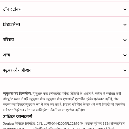
टॉप स्टॉक्स
(इंडाइसेस)
परिचय
अन्य
फ्यूचर और ऑप्शन
म्यूचुअल फंड डिस्क्लेमर:
म्यूचुअल फंड इन्वेस्टमेंट मार्केट जोखिमों के अधीन हैं, स्कीम से संबंधित सभी
डॉक्यूमेंट ध्यान से पढ़ें. म्यूचुअल फंड, म्यूचुअल फंड-एसआईपी एक्सचेंज ट्रेडेड प्रोडक्ट नहीं हैं, और
सदस्य बस डिस्ट्रीब्यूटर के रूप में काम कर रहा है. वितरण गतिविधि के संबंध में सभी विवादों को एक्सचेंज
इन्वेस्टर रिड्रेसल फोरम या आर्बिट्रेशन मैकेनिज्म का एक्सेस नहीं होगा.
अधिक जानकारी
5paisa कैपिटल लिमिटेड. CIN: L67190MH2007PLC289249 | स्टॉक ब्रोकर SEBI रजिस्ट्रेशन:
INZ000010231 | SEBI डिपॉजिटरी रजिस्ट्रेशन: IN DP CDSL: IN-DP-192-2016 | रिसर्च