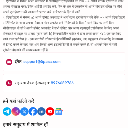
3. एक्सचेंज से मैसेज: अपने अकाउंट में अनधिकृत ट्रांज़ैक्शन को रोकें --> अपने स्टॉक ब्रोकर के साथ
अपना मोबाइल नंबर/ईमेल आईडी अपडेट करें. दिन के अंत में एक्सचेंज से अपने मोबाइल/ईमेल पर सीधे
अपने ट्रांज़ैक्शन की जानकारी प्राप्त करें. इन्वेस्टर के हित में जारी.
4. डिपॉज़िटरी से मैसेज: a) अपने डीमैट अकाउंट में अनधिकृत ट्रांज़ैक्शन को रोकें --> अपने डिपॉज़िटरी
पार्टिसिपेंट के साथ अपना मोबाइल नंबर अपडेट करें. निवेशकों के हित में जारी किए गए उसी दिन
सीडीएसएल से सीधे अपने डीमैट अकाउंट में सभी डेबिट और अन्य महत्वपूर्ण ट्रांज़ैक्शन के लिए अपने
रजिस्टर्ड मोबाइल पर अलर्ट प्राप्त करें. b) सिक्योरिटीज़ मार्केट में डील करते समय KYC एक बार किए
जाने वाला प्रोसेस है - एक बार सेबी रजिस्टर्ड इंटरमीडियरी (ब्रोकर, DP, म्यूचुअल फंड आदि) के माध्यम
से KYC करने के बाद, जब आप किसी अन्य इंटरमीडियरी से संपर्क करते हैं, तो आपको फिर से यही
प्रोसेस दोहराने की आवश्यकता नहीं है.
ईमेल:
support@5paisa.com
सहायता डेस्क हेल्पलाइन:
8976689766
हमें यहां फॉलो करें
हमारे समुदाय में शामिल हों