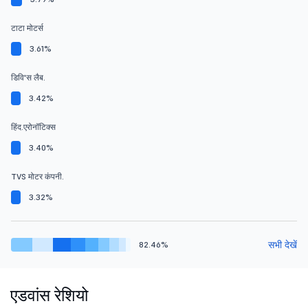
टाटा मोटर्स
3.61%
डिवि'स लैब.
3.42%
हिंद.एरोनॉटिक्स
3.40%
TVS मोटर कंपनी.
3.32%
सभी देखें
82.46%
एडवांस रेशियो