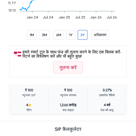
11.77
10.13
Jan 24
Jul 24
Jan 25
Jul 25
Jan 26
Jul 26
1M
3M
6M
1Y
3Y
अधिकतम
हमारे स्मार्ट टूल के साथ फंड की तुलना करने के लिए एक क्लिक करें-
रिटर्न का विश्लेषण करें और भी बहुत कुछ!
तुलना करें
₹ 100
₹ 100
0.27%
न्यूनतम SIP
न्यूनतम लंपसम
एक्सपेंस रेशियो
4
1,266 करोड़
4 वर्ष
रेटिंग
फंड साइज़
फंड की आयु
SIP कैलकुलेटर