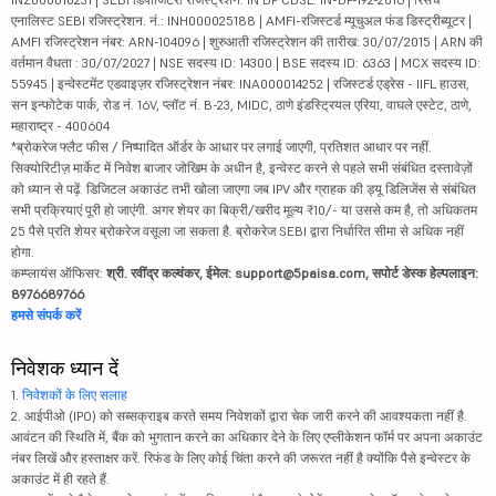
एनालिस्ट SEBI रजिस्ट्रेशन. नं.: INH000025188 | AMFI-रजिस्टर्ड म्यूचुअल फंड डिस्ट्रीब्यूटर |
AMFI रजिस्ट्रेशन नंबर: ARN-104096 | शुरुआती रजिस्ट्रेशन की तारीख: 30/07/2015 | ARN की
वर्तमान वैधता : 30/07/2027 | NSE सदस्य ID: 14300 | BSE सदस्य ID: 6363 | MCX सदस्य ID:
55945 | इन्वेस्टमेंट एडवाइज़र रजिस्ट्रेशन नंबर: INA000014252 | रजिस्टर्ड एड्रेस - IIFL हाउस,
सन इन्फोटेक पार्क, रोड नं. 16V, प्लॉट नं. B-23, MIDC, ठाणे इंडस्ट्रियल एरिया, वाघले एस्टेट, ठाणे,
महाराष्ट्र - 400604
*ब्रोकरेज फ्लैट फीस / निष्पादित ऑर्डर के आधार पर लगाई जाएगी, प्रतिशत आधार पर नहीं.
सिक्योरिटीज़ मार्केट में निवेश बाजार जोखिम के अधीन है, इन्वेस्ट करने से पहले सभी संबंधित दस्तावेज़ों
को ध्यान से पढ़ें. डिजिटल अकाउंट तभी खोला जाएगा जब IPV और ग्राहक की ड्यू डिलिजेंस से संबंधित
सभी प्रक्रियाएं पूरी हो जाएंगी. अगर शेयर का बिक्री/खरीद मूल्य ₹10/- या उससे कम है, तो अधिकतम
25 पैसे प्रति शेयर ब्रोकरेज वसूला जा सकता है. ब्रोकरेज SEBI द्वारा निर्धारित सीमा से अधिक नहीं
होगा.
कम्प्लायंस ऑफिसर:
श्री. रवींद्र कल्वंकर, ईमेल: support@5paisa.com, सपोर्ट डेस्क हेल्पलाइन:
8976689766
हमसे संपर्क करें
निवेशक ध्यान दें
1.
निवेशकों के लिए सलाह
2. आईपीओ (IPO) को सब्सक्राइब करते समय निवेशकों द्वारा चेक जारी करने की आवश्यकता नहीं है.
आवंटन की स्थिति में, बैंक को भुगतान करने का अधिकार देने के लिए एप्लीकेशन फॉर्म पर अपना अकाउंट
नंबर लिखें और हस्ताक्षर करें. रिफंड के लिए कोई चिंता करने की जरूरत नहीं है क्योंकि पैसे इन्वेस्टर के
अकाउंट में ही रहते हैं.