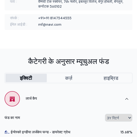
पता :
वैष्णवी टेक स्क्वेयर, 7th फ्लोर, इबल्लूर विलेज, बेगुर होबली, बेंगलुरु,
कर्नाटक 560102
संपर्क :
+91+91 8147544555
ईमेल आईडी :
mf@navi.com
कैटेगरी के अनुसार म्यूचुअल फंड
इक्विटी
कर्ज़
हाइब्रिड
लार्ज कैप
फंड का नाम
ईन्वेस्को इन्डीया लर्जकेप फन्ड - डायरेक्ट ग्रोथ
15.68%